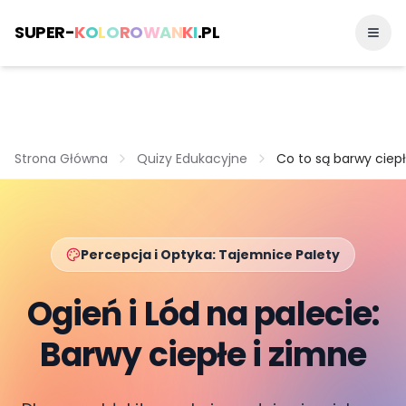
SUPER-
K
O
L
O
R
O
W
A
N
K
I
.PL
Strona Główna
Quizy Edukacyjne
Co to są barwy ciepł
Percepcja i Optyka: Tajemnice Palety
Ogień i Lód na palecie:
Barwy ciepłe i zimne