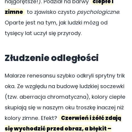
najgorętsze!). Podział na barwy
ciepłe i
zimne
to zjawisko czysto
psychologiczne
.
Oparte jest na tym, jak ludzki mózg od
tysięcy lat uczył się przyrody.
Złudzenie odległości
Malarze renesansu szybko odkryli sprytny trik
oka. Ze względu na budowę ludzkiej soczewki
(tzw. aberracja chromatyczna), kolory ciepłe
skupiają się w naszym oku troszkę inaczej niż
kolory zimne. Efekt?
Czerwień i żółć zdają
się wychodzić przed obraz, a błękit –