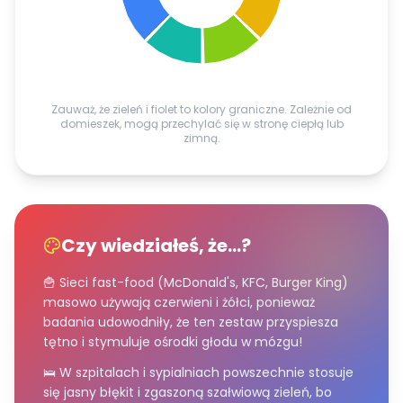
Zauważ, że zieleń i fiolet to kolory graniczne. Zależnie od
domieszek, mogą przechylać się w stronę ciepłą lub
zimną.
Czy wiedziałeś, że...?
🍟 Sieci fast-food (McDonald's, KFC, Burger King)
masowo używają czerwieni i żółci, ponieważ
badania udowodniły, że ten zestaw przyspiesza
tętno i stymuluje ośrodki głodu w mózgu!
🛌 W szpitalach i sypialniach powszechnie stosuje
się jasny błękit i zgaszoną szałwiową zieleń, bo