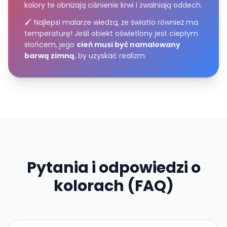
kolory te obniżają ciśnienie krwi i zwalniają oddech.
🖌️ Najlepsi malarze wiedzą, że światło również ma
temperaturę! Jeśli obiekt oświetlony jest ciepłym
słońcem, jego
cień musi być namalowany
barwą zimną
, by uzyskać realizm.
Pytania i odpowiedzi o
kolorach (FAQ)