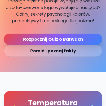
Dlaczego błękitne pokoje wydają się większe,
a żółto-czerwone logo wywołuje u nas głód?
Odkryj sekrety psychologii kolorów,
perspektywy i malarskiego iluzjonizmu!
Rozpocznij Quiz o Barwach
Pomiń i poznaj fakty
Temperatura