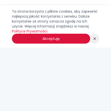
Ta strona korzysta z plików cookies, aby zapewnić
najlepszą jakość korzystania z serwisu. Dalsze
korzystanie ze strony oznacza zgodę na ich
użycie. Więcej informacji znajdziesz w naszej
Polityce Prywatności
.
Akceptuję
Super-Kolorowanki.pl
Tysiące darmowych kolorowanek z ulubionych bajek do
druku. Psi Patrol, Frozen, Spider-Man i wiele innych postaci
czeka na Twoje kolory!