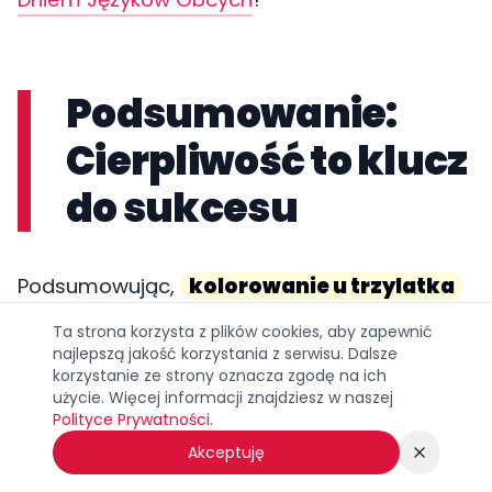
Podsumowanie:
Cierpliwość to klucz
do sukcesu
Podsumowując,
kolorowanie u trzylatka
to proces pełen eksperymentów. To czas, w
Ta strona korzysta z plików cookies, aby zapewnić
najlepszą jakość korzystania z serwisu. Dalsze
którym dziecko uczy się, że jego działania
korzystanie ze strony oznacza zgodę na ich
użycie. Więcej informacji znajdziesz w naszej
mają realny wpływ na otoczenie
Polityce Prywatności
.
(zostawianie śladu). Jako rodzice i
Akceptuję
opiekunowie, bądźmy przede wszystkim