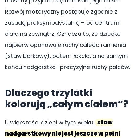
musimy przyjrzeć się budowie jego ciała.
Rozwój motoryczny postępuje zgodnie z
zasadą proksymodystalną – od centrum
ciała na zewnątrz. Oznacza to, że dziecko
najpierw opanowuje ruchy całego ramienia
(staw barkowy), potem łokcia, a na samym
końcu nadgarstka i precyzyjne ruchy palców.
Dlaczego trzylatki
kolorują „całym ciałem”?
U większości dzieci w tym wieku
staw
nadgarstkowy nie jest jeszcze w pełni