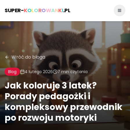
SUPER-
K
O
L
O
R
O
W
A
N
K
I
.PL
Wróć do bloga
Blog
4 lutego 2026
7
min czytania
Jak koloruje 3 latek?
Porady pedagożki i
kompleksowy przewodnik
po rozwoju motoryki