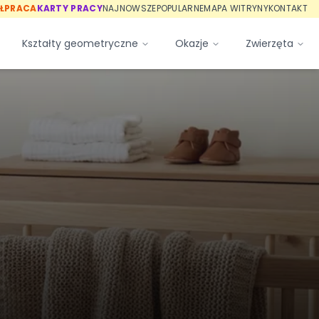
ŁPRACA
KARTY PRACY
NAJNOWSZE
POPULARNE
MAPA WITRYNY
KONTAKT
Kształty geometryczne
Okazje
Zwierzęta