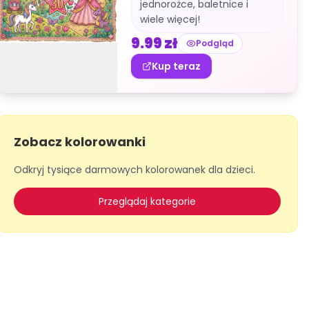
jednorożce, baletnice i
wiele więcej!
9.99
zł
Podgląd
Kup teraz
Zobacz kolorowanki
Odkryj tysiące darmowych kolorowanek dla dzieci.
Przeglądaj kategorie