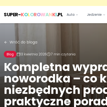
SUPER-
K
O
L
O
R
O
W
A
N
K
I
.PL
Auta
Jedzenie
Wróć do bloga
Blog
13 kwietnia 2026
7
min czytania
Kompletna wypr
noworodka – co k
niezbędnych pro
praktyczne pora