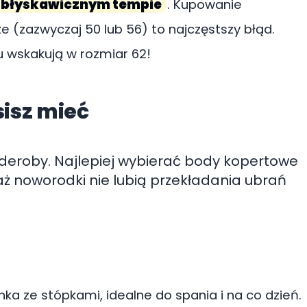
 błyskawicznym tempie
. Kupowanie
e (zazwyczaj 50 lub 56) to najczęstszy błąd.
zu wskakują w rozmiar 62!
isz mieć
eroby. Najlepiej wybierać body kopertowe
aż noworodki nie lubią przekładania ubrań
a ze stópkami, idealne do spania i na co dzień.