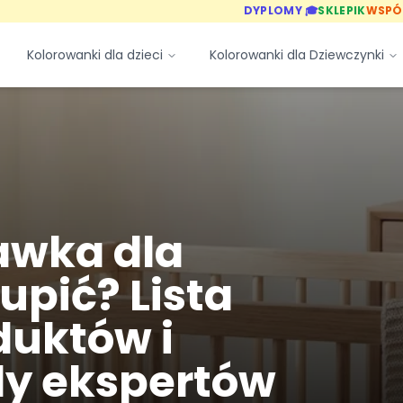
DYPLOMY 🎓
SKLEPIK
WSPÓ
Kolorowanki dla dzieci
Kolorowanki dla Dziewczynki
awka dla
upić? Lista
duktów i
dy ekspertów