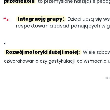
przedszkolu
to przemyślane narzędzie pedag
Integrację grupy:
Dzieci uczą się w
respektowania zasad panujących w g
Rozwój motoryki dużej i małej:
Wiele zabaw
czworakowania czy gestykulacji, co wzmacnia u
RE