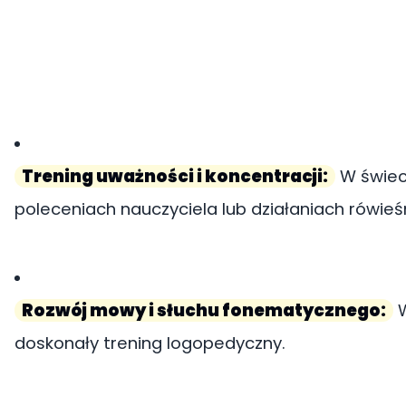
Trening uważności i koncentracji:
W świeci
poleceniach nauczyciela lub działaniach rówieś
Rozwój mowy i słuchu fonematycznego:
W
doskonały trening logopedyczny.