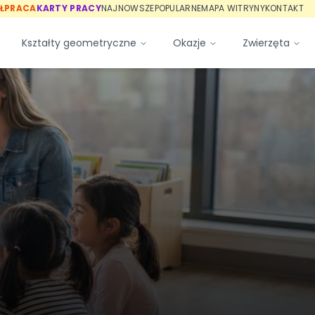
ŁPRACA
KARTY PRACY
NAJNOWSZE
POPULARNE
MAPA WITRYNY
KONTAKT
Kształty geometryczne
Okazje
Zwierzęta