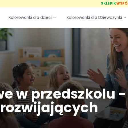
SKLEPIK
WSPÓ
Kolorowanki dla dzieci
Kolorowanki dla Dziewczynki
 w przedszkolu -
 rozwijających