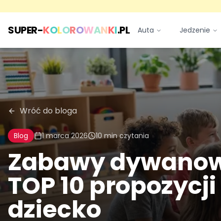
SUPER-
K
O
L
O
R
O
W
A
N
K
I
.PL
Auta
Jedzenie
Wróć do bloga
Blog
1 marca 2026
10
min czytania
Zabawy dywanowe
TOP 10 propozycji
dziecko