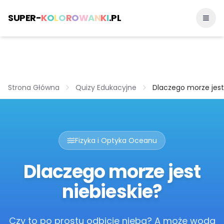
SUPER-
K
O
L
O
R
O
W
A
N
K
I
.PL
Strona Główna
Quizy Edukacyjne
Dlaczego morze jest
Fizyka i Optyka Oceanu
Dlaczego morze jest
niebieskie?
Czy to po prostu odbicie nieba? A może woda