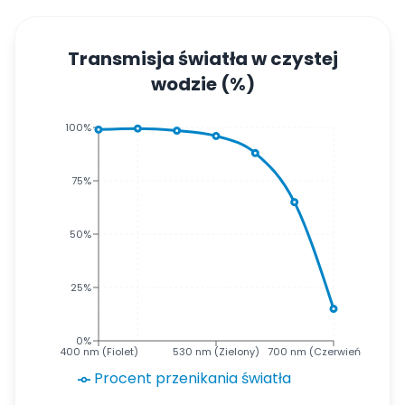
Transmisja światła w czystej
wodzie (%)
100%
75%
50%
25%
0%
400 nm (Fiolet)
530 nm (Zielony)
700 nm (Czerwień)
Procent przenikania światła