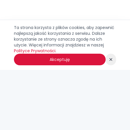
Ta strona korzysta z plików cookies, aby zapewnić
najlepszą jakość korzystania z serwisu. Dalsze
korzystanie ze strony oznacza zgodę na ich
użycie. Więcej informacji znajdziesz w naszej
Polityce Prywatności
.
Akceptuję
Super-Kolorowanki.pl
Tysiące darmowych kolorowanek z ulubionych bajek do
druku. Psi Patrol, Frozen, Spider-Man i wiele innych postaci