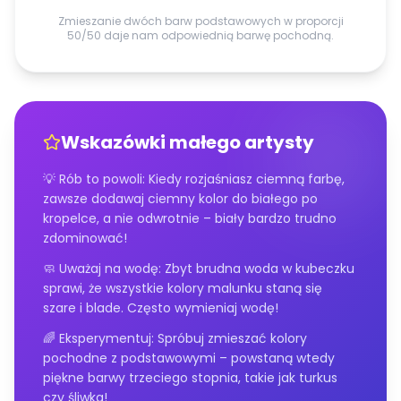
Zmieszanie dwóch barw podstawowych w proporcji
50/50 daje nam odpowiednią barwę pochodną.
Wskazówki małego artysty
💡 Rób to powoli: Kiedy rozjaśniasz ciemną farbę,
zawsze dodawaj ciemny kolor do białego po
kropelce, a nie odwrotnie – biały bardzo trudno
zdominować!
🧼 Uważaj na wodę: Zbyt brudna woda w kubeczku
sprawi, że wszystkie kolory malunku staną się
szare i blade. Często wymieniaj wodę!
🌈 Eksperymentuj: Spróbuj zmieszać kolory
pochodne z podstawowymi – powstaną wtedy
piękne barwy trzeciego stopnia, takie jak turkus
czy śliwka!