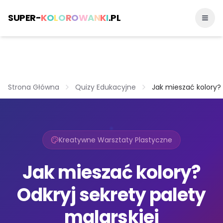
SUPER-
K
O
L
O
R
O
W
A
N
K
I
.PL
Strona Główna
Quizy Edukacyjne
Jak mieszać kolory? 
Kreatywne Warsztaty Plastyczne
Jak mieszać kolory?
Odkryj sekrety palety
malarskiej