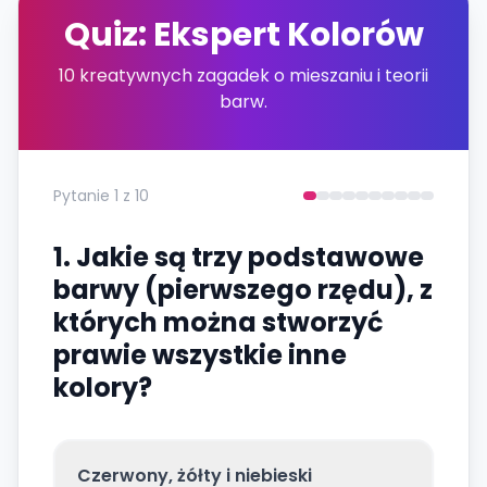
Quiz: Ekspert Kolorów
10 kreatywnych zagadek o mieszaniu i teorii
barw.
Pytanie
1
z
10
1. Jakie są trzy podstawowe
barwy (pierwszego rzędu), z
których można stworzyć
prawie wszystkie inne
kolory?
Czerwony, żółty i niebieski