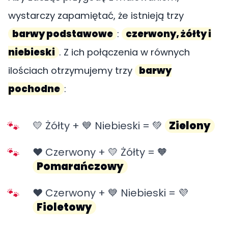
wystarczy zapamiętać, że istnieją trzy
barwy podstawowe
:
czerwony, żółty i
niebieski
. Z ich połączenia w równych
ilościach otrzymujemy trzy
barwy
pochodne
:
💛 Żółty + 💙 Niebieski = 💚
Zielony
❤️ Czerwony + 💛 Żółty = 🧡
Pomarańczowy
❤️ Czerwony + 💙 Niebieski = 💜
Fioletowy