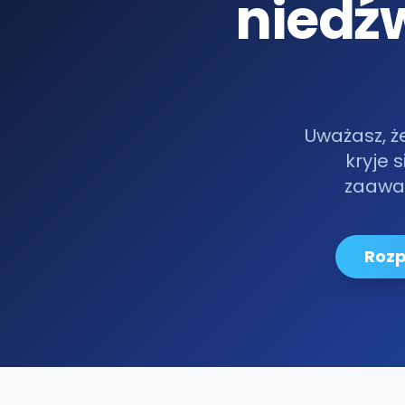
niedź
Uważasz, ż
kryje 
zaawan
Rozp