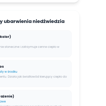
y ubarwienia niedźwiedzia
kolor)
ie słoneczne i zatrzymuje cenne ciepło w
os
sty w środku
ntu. Działa jak światłowód kierujący ciepło do
rażenie)
tawe