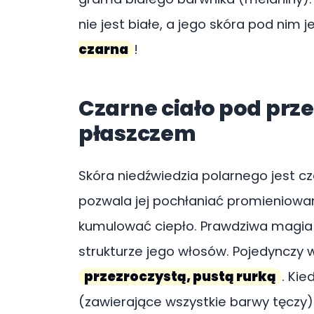
nie jest białe, a jego skóra pod nim j
czarna
!
Czarne ciało pod prz
płaszczem
Skóra niedźwiedzia polarnego jest cz
pozwala jej pochłaniać promieniowan
kumulować ciepło. Prawdziwa magia 
strukturze jego włosów. Pojedynczy w
przezroczystą, pustą rurką
. Kie
(zawierające wszystkie barwy tęczy) 