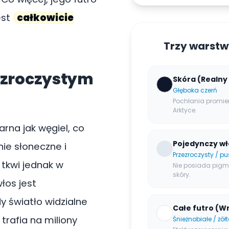
est
całkowicie
Trzy warstw
ezroczystym
Skóra (Realny 
Głęboka czerń
Pochłania promien
Arktyce.
arna jak węgiel, co
Pojedynczy wł
ie słoneczne i
Przezroczysty / pu
tkwi jednak w
Nie posiada pigme
skóry.
łos jest
dy światło widzialne
Całe futro (W
trafia na miliony
Śnieżnobiałe / żół