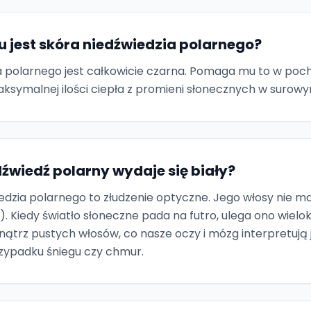
u jest skóra niedźwiedzia polarnego?
a polarnego jest całkowicie czarna. Pomaga mu to w pochł
symalnej ilości ciepła z promieni słonecznych w surowym
źwiedź polarny wydaje się biały?
wiedzia polarnego to złudzenie optyczne. Jego włosy nie 
). Kiedy światło słoneczne pada na futro, ulega ono wiel
ątrz pustych włosów, co nasze oczy i mózg interpretują 
zypadku śniegu czy chmur.