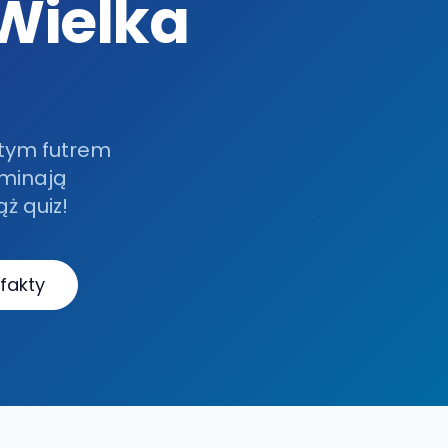
Wielka
stym futrem
ominają
ż quiz!
fakty