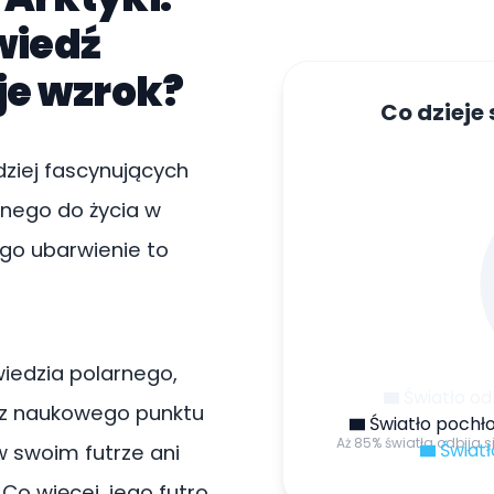
wiedź
je wzrok?
Co dzieje 
dziej fascynujących
nego do życia w
go ubarwienie to
iedzia polarnego,
Światło od
 z naukowego punktu
Światło pochło
Aż 85% światła odbija si
Światł
w swoim futrze ani
Co więcej, jego futro