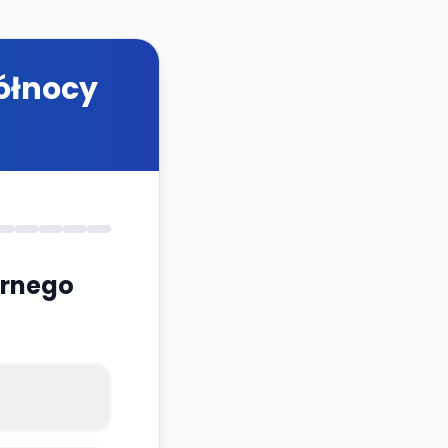
ółnocy
arnego