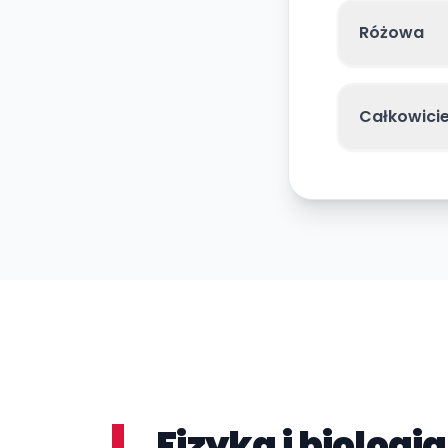
Różowa
Całkowici
Fizyka i biologi