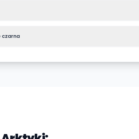
e czarna
a Arktyki: