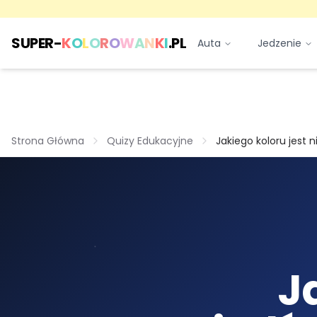
SUPER-
K
O
L
O
R
O
W
A
N
K
I
.PL
Auta
Jedzenie
Strona Główna
Quizy Edukacyjne
Jakiego koloru jest 
J