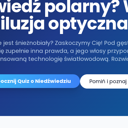
wiedź polarny? 
iluzja optyczna
e jest śnieżnobiały? Zaskoczymy Cię! Pod gę
się zupełnie inna prawda, a jego włosy przyp
sowaną technologię światłowodową. Rozwią
ocznij Quiz o Niedźwiedziu
Pomiń i poznaj 