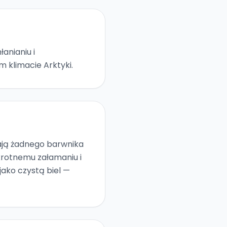
anianiu i
 klimacie Arktyki.
mają żadnego barwnika
okrotnemu załamaniu i
jako czystą biel —