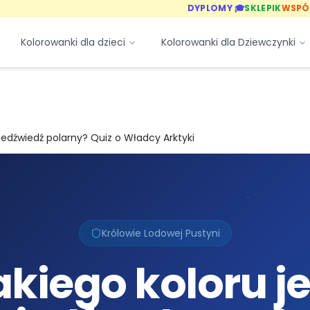
DYPLOMY 🎓
SKLEPIK
WSPÓ
Kolorowanki dla dzieci
Kolorowanki dla Dziewczynki
niedźwiedź polarny? Quiz o Władcy Arktyki
Królowie Lodowej Pustyni
akiego koloru je