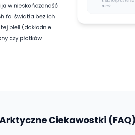
Efekt rozproszeni
bija w nieskończoność
rurek.
h fal światła bez ich
tej bieli (dokładnie
any czy płatków
Arktyczne Ciekawostki (FAQ