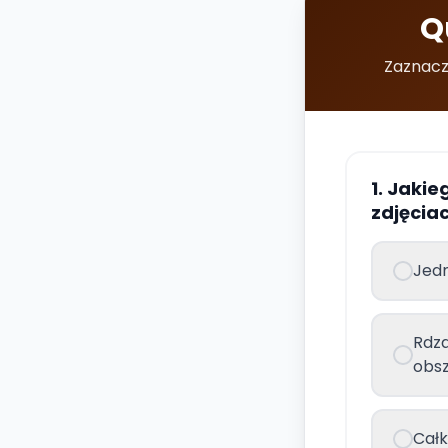
Q
Zaznacz 
1. Jakie
zdjęcia
Jedn
Rdz
obs
Całk