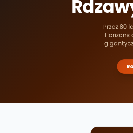
Rdzawy
Przez 80 l
Horizons 
gigantycz
Ro