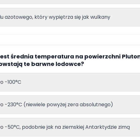
du azotowego, który wypiętrza się jak wulkany
 jest średnia temperatura na powierzchni Pluto
powstają te barwne lodowce?
o -100°C
o -230°C (niewiele powyżej zera absolutnego)
o -50°C, podobnie jak na ziemskiej Antarktydzie zimą