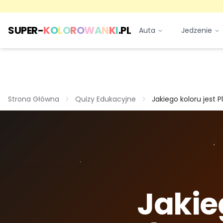
SUPER-
K
O
L
O
R
O
W
A
N
K
I
.PL
Auta
Jedzenie
Strona Główna
Quizy Edukacyjne
Jakiego koloru jest 
Jakie