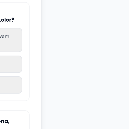
olor?
ywem
ona,