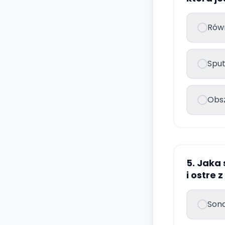
Rów
Sput
Obs
5. Jaka
i ostre 
Son