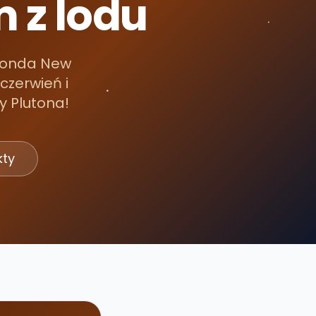
 z lodu
u sonda New
czerwień i
y Plutona!
kty