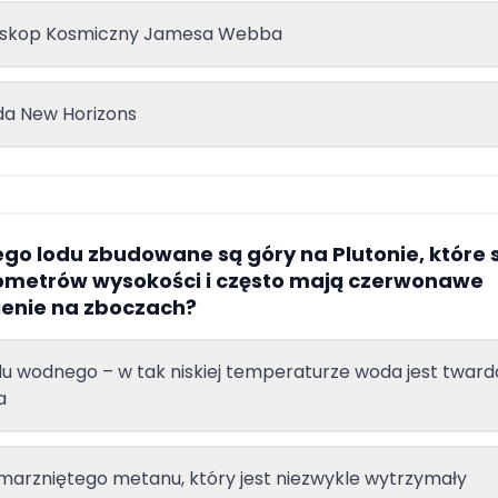
eskop Kosmiczny Jamesa Webba
da New Horizons
iego lodu zbudowane są góry na Plutonie, które 
ilometrów wysokości i często mają czerwonawe
enie na zboczach?
du wodnego – w tak niskiej temperaturze woda jest tward
a
marzniętego metanu, który jest niezwykle wytrzymały