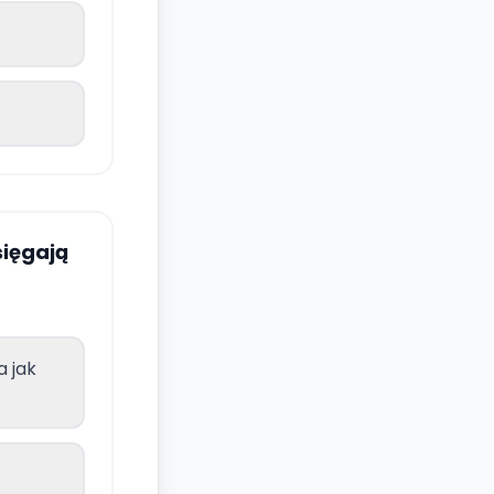
sięgają
a jak