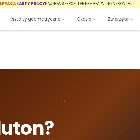
ŁPRACA
KARTY PRACY
NAJNOWSZE
POPULARNE
MAPA WITRYNY
KONTAKT
Kształty geometryczne
Okazje
Zwierzęta
luton?