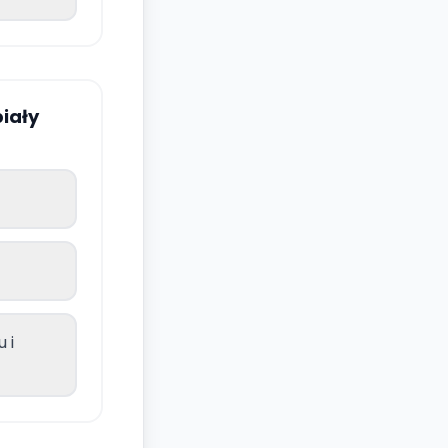
biały
 i