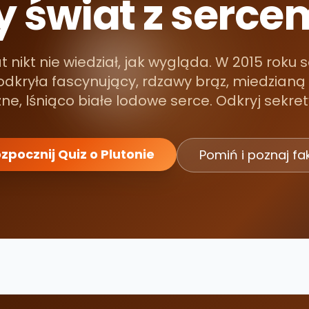
 świat z sercem
at nikt nie wiedział, jak wygląda. W 2015 rok
odkryła fascynujący, rdzawy brąz, miedzianą 
ne, lśniąco białe lodowe serce. Odkryj sekret
zpocznij Quiz o Plutonie
Pomiń i poznaj fa