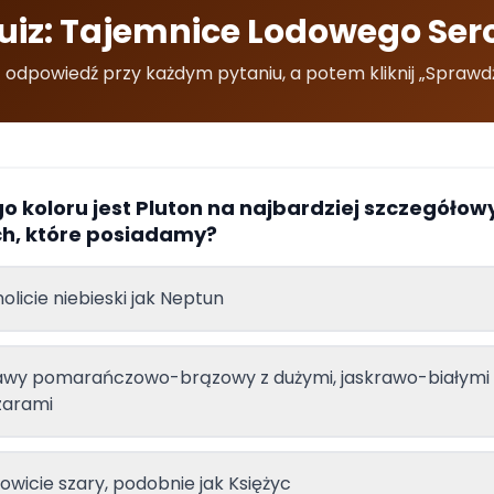
uiz: Tajemnice Lodowego Ser
odpowiedź przy każdym pytaniu, a potem kliknij „Sprawdź 
go koloru jest Pluton na najbardziej szczegółow
ch, które posiadamy?
olicie niebieski jak Neptun
awy pomarańczowo-brązowy z dużymi, jaskrawo-białymi
zarami
owicie szary, podobnie jak Księżyc