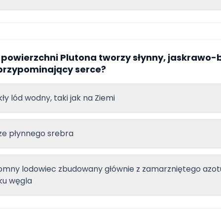
a powierzchni Plutona tworzy słynny, jaskrawo-
 przypominający serce?
ły lód wodny, taki jak na Ziemi
ze płynnego srebra
mny lodowiec zbudowany głównie z zamarzniętego azotu
ku węgla