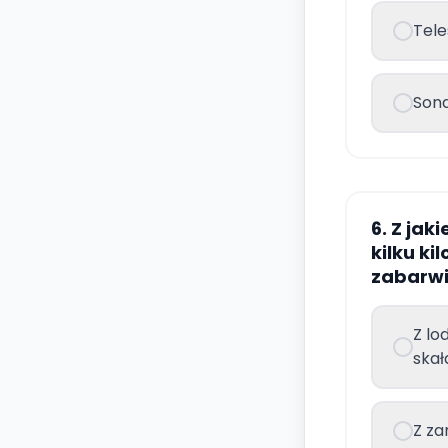
Tel
Son
6. Z jak
kilku k
zabarwi
Z lo
skał
Z za