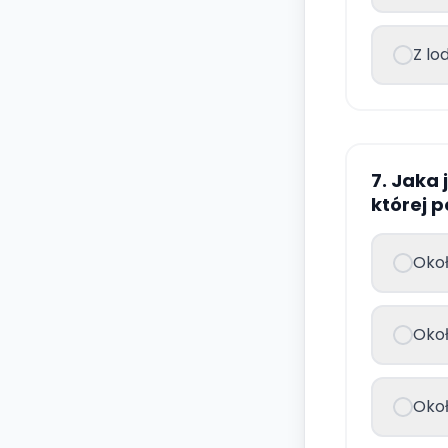
Z lo
7. Jaka
której 
Okoł
Okoł
Okoł