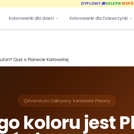
DYPLOMY 🎓
SKLEPIK
WSPÓ
Kolorowanki dla dzieci
Kolorowanki dla Dziewczynki
Pluton? Quiz o Planecie Karłowatej
Kosmiczni Odkrywcy: Karłowate Planety
go koloru jest P