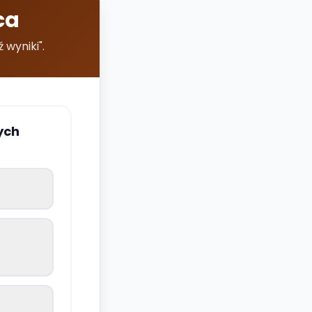
ca
wyniki".
ych