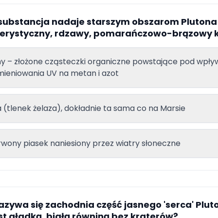
 substancja nadaje starszym obszarom Plutona
erystyczny, rdzawy, pomarańczowo-brązowy k
ny – złożone cząsteczki organiczne powstające pod wpł
ieniowania UV na metan i azot
 (tlenek żelaza), dokładnie ta sama co na Marsie
wony piasek naniesiony przez wiatry słoneczne
azywa się zachodnia część jasnego 'serca' Plut
est gładką, białą równiną bez kraterów?