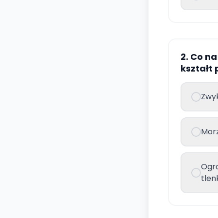
2. Co n
kształt
Zwyk
Mor
Ogro
tlen