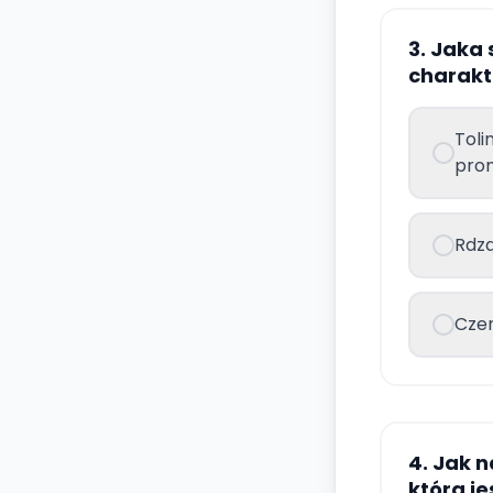
3. Jaka
charakt
Toli
prom
Rdza
Czer
4. Jak n
która j