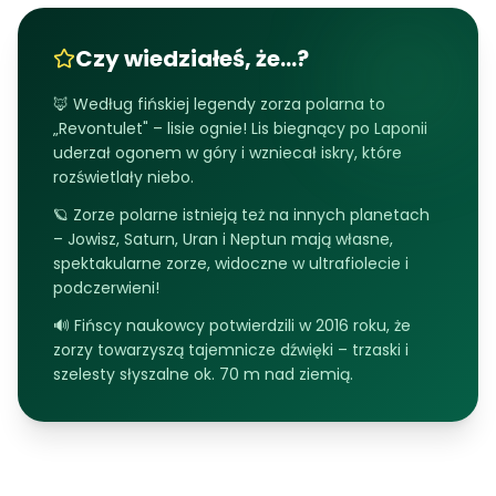
Czy wiedziałeś, że...?
🦊 Według fińskiej legendy zorza polarna to
„Revontulet" – lisie ognie! Lis biegnący po Laponii
uderzał ogonem w góry i wzniecał iskry, które
rozświetlały niebo.
🪐 Zorze polarne istnieją też na innych planetach
– Jowisz, Saturn, Uran i Neptun mają własne,
spektakularne zorze, widoczne w ultrafiolecie i
podczerwieni!
🔊 Fińscy naukowcy potwierdzili w 2016 roku, że
zorzy towarzyszą tajemnicze dźwięki – trzaski i
szelesty słyszalne ok. 70 m nad ziemią.