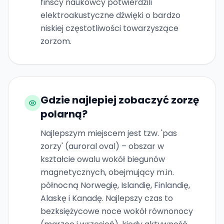
fińscy naukowcy potwierdzili
elektroakustyczne dźwięki o bardzo
niskiej częstotliwości towarzyszące
zorzom.
Gdzie najlepiej zobaczyć zorzę
polarną?
Najlepszym miejscem jest tzw. 'pas
zorzy' (auroral oval) – obszar w
kształcie owalu wokół biegunów
magnetycznych, obejmujący m.in.
północną Norwegię, Islandię, Finlandię,
Alaskę i Kanadę. Najlepszy czas to
bezksiężycowe noce wokół równonocy