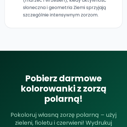
(marzec i wrzesień), kiedy aktywność
słoneczna i geometria Ziemi sprzyjają
szczególnie intensywnym zorzom.
Pobierz darmowe
kolorowanki z zorzą
polarną!
Pokoloruj własną zorzę polarną – użyj
zieleni, fioletu i czerwieni! Wydrukuj