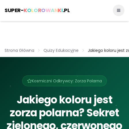
SUPER-
K
O
L
O
R
O
W
A
N
K
I
.PL
Strona Główna
Quizy Edukacyjne
Jakiego koloru jest 
Kosmiczni Odkrywcy: Zorza Polarna
Jakiego koloru jest
zorza polarna? Sekret
zielonego, czerwonego