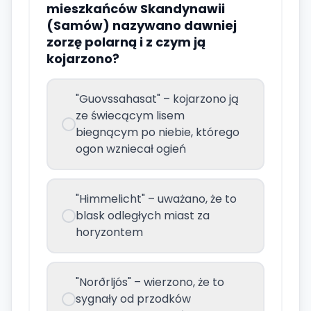
mieszkańców Skandynawii
(Samów) nazywano dawniej
zorzę polarną i z czym ją
kojarzono?
"Guovssahasat" – kojarzono ją
ze świecącym lisem
biegnącym po niebie, którego
ogon wzniecał ogień
"Himmelicht" – uważano, że to
blask odległych miast za
horyzontem
"Norðrljós" – wierzono, że to
sygnały od przodków