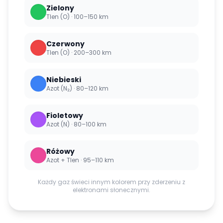
Zielony
Tlen (O)
·
100–150 km
Czerwony
Tlen (O)
·
200–300 km
Niebieski
Azot (N₂)
·
80–120 km
Fioletowy
Azot (N)
·
80–100 km
Różowy
Azot + Tlen
·
95–110 km
Każdy gaz świeci innym kolorem przy zderzeniu z
elektronami słonecznymi.