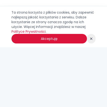
Ta strona korzysta z plików cookies, aby zapewnić
najlepszą jakość korzystania z serwisu. Dalsze
korzystanie ze strony oznacza zgodę na ich
użycie. Więcej informacji znajdziesz w naszej
Polityce Prywatności
.
Akceptuję
Super-Kolorowanki.pl
Tysiące darmowych kolorowanek z ulubionych bajek do
druku. Psi Patrol, Frozen, Spider-Man i wiele innych postaci
czeka na Twoje kolory!