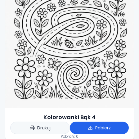
Kolorowanki Bąk 4
Drukuj
Pobierz
Pobrań:
0