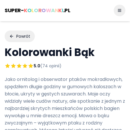
SUPER-
K
O
L
O
R
O
W
A
N
K
I
.PL
Powrót
Kolorowanki
Bąk
5.0
(
74
opinii)
Jako ornitolog i obserwator ptaków mokradłowych,
spędziłem długie godziny w gumowych kaloszach w
błocie, ukryty w gęstych szuwarach. Moje oczy
widziały wiele cudów natury, ale spotkanie z jednym z
najbardziej skrytych mieszkańców polskich bagien
wywołuje u mnie dreszcz emocji. Mowa o bąku
zwyczajnym – wyjątkowym ptaku z rodziny