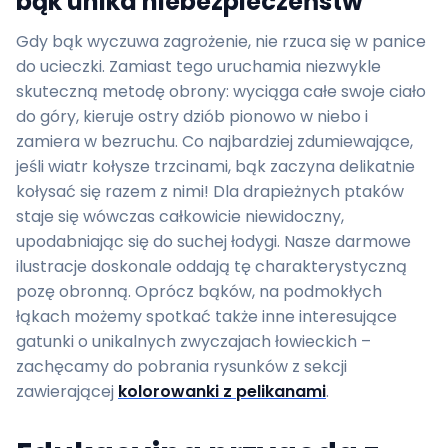
bąk unika niebezpieczeństw
Gdy bąk wyczuwa zagrożenie, nie rzuca się w panice
do ucieczki. Zamiast tego uruchamia niezwykle
skuteczną metodę obrony: wyciąga całe swoje ciało
do góry, kieruje ostry dziób pionowo w niebo i
zamiera w bezruchu. Co najbardziej zdumiewające,
jeśli wiatr kołysze trzcinami, bąk zaczyna delikatnie
kołysać się razem z nimi! Dla drapieżnych ptaków
staje się wówczas całkowicie niewidoczny,
upodabniając się do suchej łodygi. Nasze darmowe
ilustracje doskonale oddają tę charakterystyczną
pozę obronną. Oprócz bąków, na podmokłych
łąkach możemy spotkać także inne interesujące
gatunki o unikalnych zwyczajach łowieckich –
zachęcamy do pobrania rysunków z sekcji
zawierającej
kolorowanki z pelikanami
.