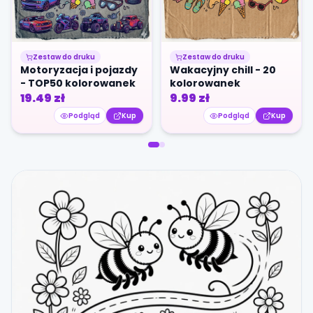
Zestaw do druku
Zestaw do druku
Motoryzacja i pojazdy
Wakacyjny chill - 20
- TOP50 kolorowanek
kolorowanek
19.49
zł
9.99
zł
Podgląd
Kup
Podgląd
Kup