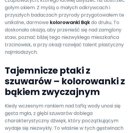
czaplowatych, którego łatwiej usłyszeć niż dostrzec
gołym okiem. Z myślą o małych odkrywcach i
przyszłych badaczach przyrody przygotowałem te
unikalne, darmowe
kolorowanki Bąk
do druku. To
doskonała okazja, aby przenieść się nad zamglony
staw, poznać bliżej tego niezwykłego mieszkańca
trzcinowisk, a przy okazji rozwijać talent plastyczny
najmłodszych.
Tajemnicze ptaki z
szuwarów – kolorowanki z
bąkiem zwyczajnym
Kiedy wczesnym rankiem nad taflą wody unosi się
gęsta mgła, z głębi szuwarów dobiega
charakterystyczny dźwięk, który początkującym
wydaje się niezwykły. To właśnie w tych gęstwinach