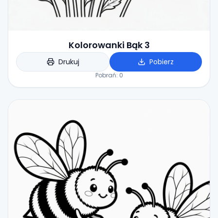
Kolorowanki Bąk 3
Drukuj
Pobierz
Pobrań:
0