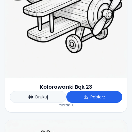
Kolorowanki Bąk 23
Drukuj
Pobierz
Pobrań:
0