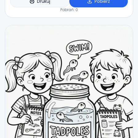
Drukuj
Pobierz
Pobrań:
0