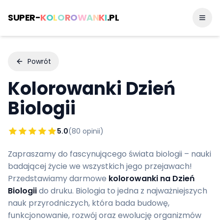
SUPER-
K
O
L
O
R
O
W
A
N
K
I
.PL
Powrót
Kolorowanki
Dzień
Biologii
5.0
(
80
opinii)
Zapraszamy do fascynującego świata biologii – nauki
badającej życie we wszystkich jego przejawach!
Przedstawiamy darmowe
kolorowanki na Dzień
Biologii
do druku. Biologia to jedna z najważniejszych
nauk przyrodniczych, która bada budowę,
funkcjonowanie, rozwój oraz ewolucję organizmów