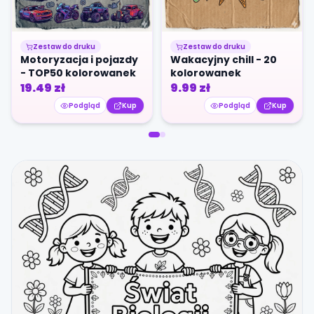
Zestaw do druku
Zestaw do druku
Motoryzacja i pojazdy
Wakacyjny chill - 20
- TOP50 kolorowanek
kolorowanek
19.49
zł
9.99
zł
Podgląd
Kup
Podgląd
Kup