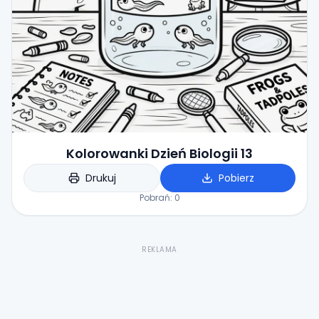
Kolorowanki Dzień Biologii 13
Drukuj
Pobierz
Pobrań:
0
REKLAMA