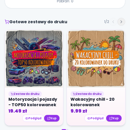
Pobrań:
0
Gotowe zestawy do druku
1
/
2
Zestaw do druku
Zestaw do druku
Motoryzacja i pojazdy
Wakacyjny chill - 20
- TOP50 kolorowanek
kolorowanek
19.49
zł
9.99
zł
Podgląd
Kup
Podgląd
Kup