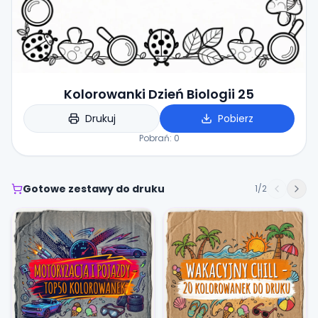
Kolorowanki Dzień Biologii 25
Drukuj
Pobierz
Pobrań:
0
Gotowe zestawy do druku
1
/
2