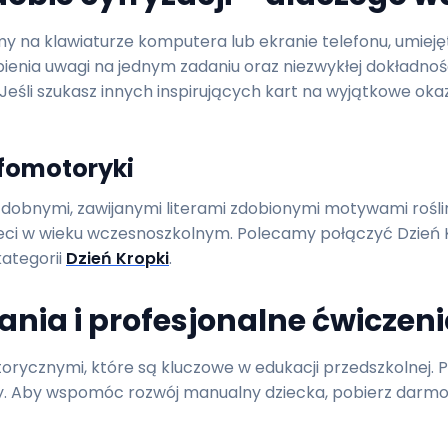
my na klawiaturze komputera lub ekranie telefonu, umieję
skupienia uwagi na jednym zadaniu oraz niezwykłej dokładn
 Jeśli szukasz innych inspirujących kart na wyjątkowe ok
afomotoryki
ozdobnymi, zawijanymi literami zdobionymi motywami roś
eci w wieku wczesnoszkolnym. Polecamy połączyć Dzień Ka
kategorii
Dzień Kropki
.
ania i profesjonalne ćwiczen
torycznymi, które są kluczowe w edukacji przedszkolnej. P
ły. Aby wspomóc rozwój manualny dziecka, pobierz darmo