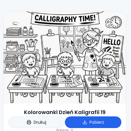
Kolorowanki Dzień Kaligrafii 19
Drukuj
Pobierz
Pobrań:
0