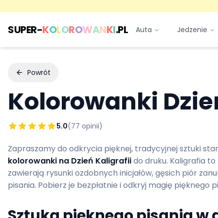
SUPER-
K
O
L
O
R
O
W
A
N
K
I
.PL
Auta
Jedzenie
Powrót
Kolorowanki
Dzie
5.0
(
77
opinii)
Zapraszamy do odkrycia pięknej, tradycyjnej sztuki st
kolorowanki na Dzień Kaligrafii
do druku. Kaligrafia t
zawierają rysunki ozdobnych inicjałów, gęsich piór z
pisania. Pobierz je bezpłatnie i odkryj magię pięknego p
Sztuka pięknego pisania w d