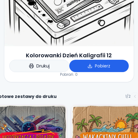
Kolorowanki Dzień Kaligrafii 12
Drukuj
Pobierz
Pobrań:
0
otowe zestawy do druku
1
/
2