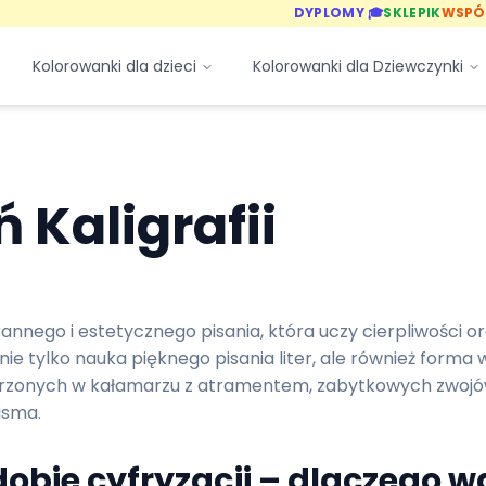
DYPLOMY 🎓
SKLEPIK
WSPÓ
Kolorowanki dla dzieci
Kolorowanki dla Dziewczynki
ń Kaligrafii
arannego i estetycznego pisania, która uczy cierpliwości
o nie tylko nauka pięknego pisania liter, ale również for
anurzonych w kałamarzu z atramentem, zabytkowych zwojó
isma.
obie cyfryzacji – dlaczego w