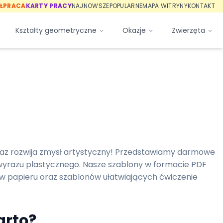
ŁPRACA
KARTY PRACY
NAJNOWSZE
POPULARNE
MAPA WITRYNY
KONTAKT
Kształty geometryczne
Okazje
Zwierzęta
 oraz rozwija zmysł artystyczny! Przedstawiamy darmowe
ma wyrazu plastycznego. Nasze szablony w formacie PDF
w papieru oraz szablonów ułatwiających ćwiczenie
arto?