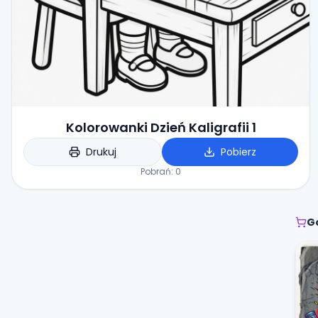
Kolorowanki Dzień Kaligrafii 1
Drukuj
Pobierz
Pobrań:
0
G