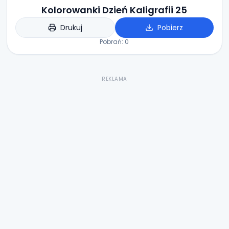
Kolorowanki Dzień Kaligrafii 25
Drukuj
Pobierz
Pobrań:
0
REKLAMA