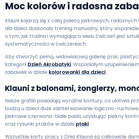
Moc kolorów i radosna zaba
Klauni kojarzą się z całą paletą jaskrawych, radosnyc
dla dzieci doskonały trening manualny, który wspani
o tym, jak trudna i wymagająca wielu ćwiczeń jest szt
systematyczności w ćwiczeniach.
Aby stworzyć pełną, widowiskową galerię prac plasty
kategorii
Dzień Akrobatyki
. Wspaniałym uzupełnieniem 
zabawek w dziale
kolorowanki dla dzieci
.
Klauni z balonami, żonglerzy, mon
Nasze grafiki posiadają wyraźne kontury, co ułatwia 
budzą u dzieci duże zainteresowanie logiczno-rucho
jaskrawe czerwono-białe paski, uzyskując piękny kontra
oraz rysunki ptaków w dziale
ptaki
.
Wszystkie karty pracy z Dnia Klauna są całkowicie d