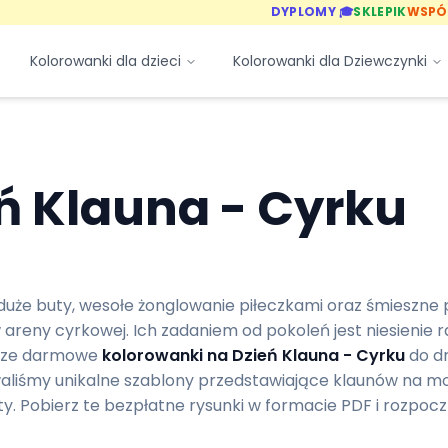
DYPLOMY 🎓
SKLEPIK
WSPÓ
Kolorowanki dla dzieci
Kolorowanki dla Dziewczynki
ń Klauna - Cyrku
duże buty, wesołe żonglowanie piłeczkami oraz śmieszne 
reny cyrkowej. Ich zadaniem od pokoleń jest niesienie r
asze darmowe
kolorowanki na Dzień Klauna - Cyrku
do dr
aliśmy unikalne szablony przedstawiające klaunów na mo
ty. Pobierz te bezpłatne rysunki w formacie PDF i rozpoc