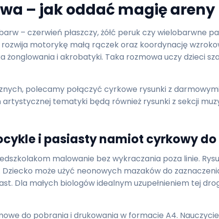
wa – jak oddać magię areny 
h barw – czerwień płaszczy, żółć peruk czy wielobarwne p
ale rozwija motorykę małą rączek oraz koordynację wzr
uka żonglowania i akrobatyki. Taka rozmowa uczy dzieci s
cznych, polecamy połączyć cyrkowe rysunki z darmowymi
artystycznej tematyki będą również rysunki z sekcji muz
ocykle i pasiasty namiot cyrkowy do
przedszkolakom malowanie bez wykraczania poza linie. Ry
we. Dziecko może użyć neonowych mazaków do zaznaczeni
st. Dla małych biologów idealnym uzupełnieniem tej drogi 
armowe do pobrania i drukowania w formacie A4. Nauczyc