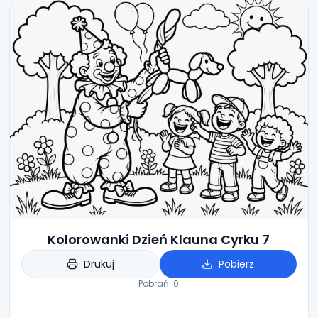
Kolorowanki Dzień Klauna Cyrku 7
Drukuj
Pobierz
Pobrań:
0