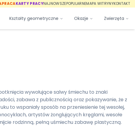
ŁPRACA
KARTY PRACY
NAJNOWSZE
POPULARNE
MAPA WITRYNY
KONTAKT
Kształty geometryczne
Okazje
Zwierzęta
potknięcia wywołujące salwy śmiechu to znaki
adości, zabawa z publicznością oraz pokazywanie, że z
uku to wspaniały sposób na przeniesienie tej wesołej,
nocyklach, artystów żonglujących kręglami, wesołe
znijcie rodzinną, pełną uśmiechu zabawę plastyczną.