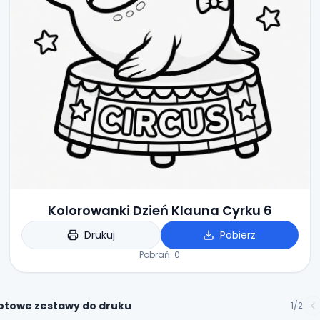
Kolorowanki Dzień Klauna Cyrku 6
Drukuj
Pobierz
Pobrań:
0
otowe zestawy do druku
1
/
2