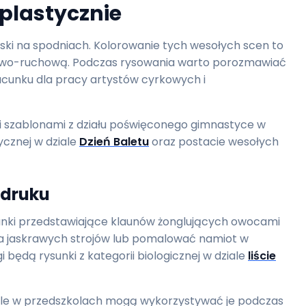
plastycznie
aski na spodniach. Kolorowanie tych wesołych scen to
okowo-ruchową. Podczas rysowania warto porozmawiać
zacunku dla pracy artystów cyrkowych i
 szablonami z działu poświęconego gimnastyce w
ycznej w dziale
Dzień Baletu
oraz postacie wesołych
 druku
sunki przedstawiające klaunów żonglujących owocami
a jaskrawych strojów lub pomalować namiot w
będą rysunki z kategorii biologicznej w dziale
liście
iele w przedszkolach mogą wykorzystywać je podczas