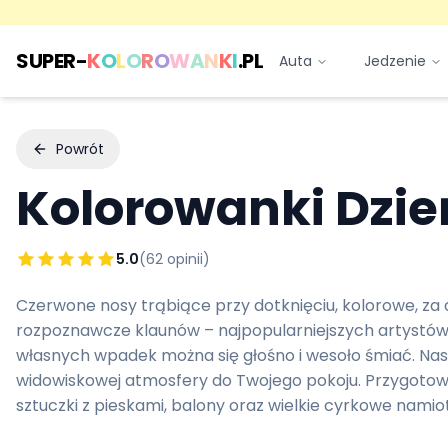
SUPER-
K
O
L
O
R
O
W
A
N
K
I
.PL
Auta
Jedzenie
Powrót
Kolorowanki
Dzie
5.0
(
62
opinii)
Czerwone nosy trąbiące przy dotknięciu, kolorowe, za 
rozpoznawcze klaunów – najpopularniejszych artystów a
własnych wpadek można się głośno i wesoło śmiać. N
widowiskowej atmosfery do Twojego pokoju. Przygotow
sztuczki z pieskami, balony oraz wielkie cyrkowe namio