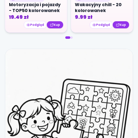
Motoryzacja i pojazdy
Wakacyjny chill - 20
- TOP50 kolorowanek
kolorowanek
19.49
zł
9.99
zł
Podgląd
Kup
Podgląd
Kup