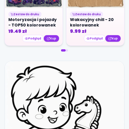
Zestaw do druku
Zestaw do druku
Motoryzacja i pojazdy
Wakacyjny chill - 20
- TOP50 kolorowanek
kolorowanek
19.49
zł
9.99
zł
Podgląd
Kup
Podgląd
Kup