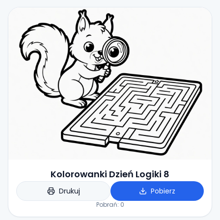
Kolorowanki Dzień Logiki 8
Drukuj
Pobierz
Pobrań:
0