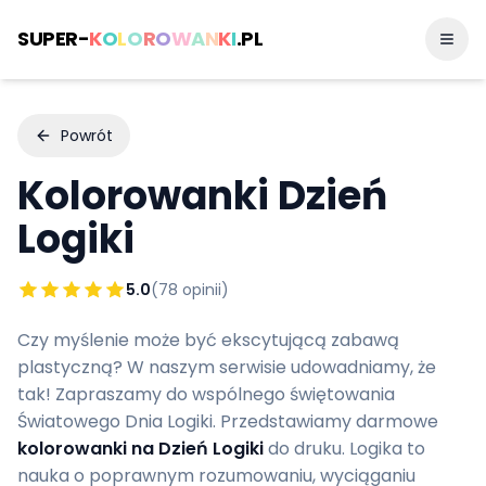
SUPER-
K
O
L
O
R
O
W
A
N
K
I
.PL
Powrót
Kolorowanki
Dzień
Logiki
5.0
(
78
opinii)
Czy myślenie może być ekscytującą zabawą
plastyczną? W naszym serwisie udowadniamy, że
tak! Zapraszamy do wspólnego świętowania
Światowego Dnia Logiki. Przedstawiamy darmowe
kolorowanki na Dzień Logiki
do druku. Logika to
nauka o poprawnym rozumowaniu, wyciąganiu