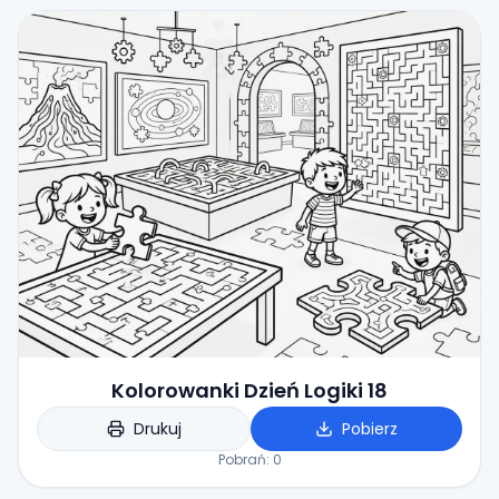
Kolorowanki Dzień Logiki 18
Drukuj
Pobierz
Pobrań:
0