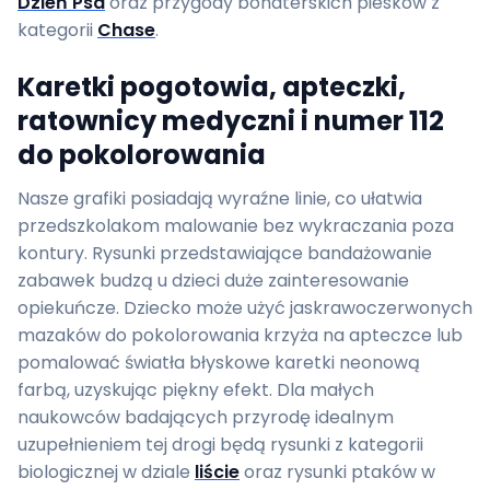
Dzień Psa
oraz przygody bohaterskich piesków z
kategorii
Chase
.
Karetki pogotowia, apteczki,
ratownicy medyczni i numer 112
do pokolorowania
Nasze grafiki posiadają wyraźne linie, co ułatwia
przedszkolakom malowanie bez wykraczania poza
kontury. Rysunki przedstawiające bandażowanie
zabawek budzą u dzieci duże zainteresowanie
opiekuńcze. Dziecko może użyć jaskrawoczerwonych
mazaków do pokolorowania krzyża na apteczce lub
pomalować światła błyskowe karetki neonową
farbą, uzyskując piękny efekt. Dla małych
naukowców badających przyrodę idealnym
uzupełnieniem tej drogi będą rysunki z kategorii
biologicznej w dziale
liście
oraz rysunki ptaków w