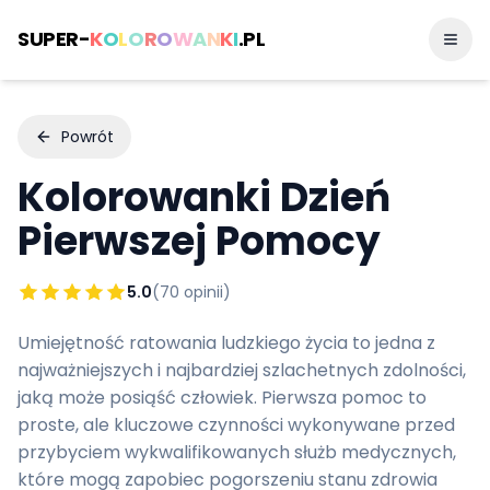
SUPER-
K
O
L
O
R
O
W
A
N
K
I
.PL
Powrót
Kolorowanki
Dzień
Pierwszej Pomocy
5.0
(
70
opinii)
Umiejętność ratowania ludzkiego życia to jedna z
najważniejszych i najbardziej szlachetnych zdolności,
jaką może posiąść człowiek. Pierwsza pomoc to
proste, ale kluczowe czynności wykonywane przed
przybyciem wykwalifikowanych służb medycznych,
które mogą zapobiec pogorszeniu stanu zdrowia