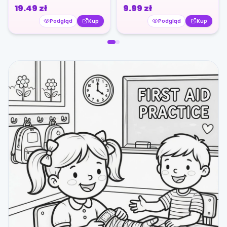
19.49
zł
9.99
zł
Podgląd
Kup
Podgląd
Kup