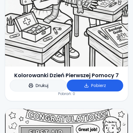
Kolorowanki Dzień Pierwszej Pomocy 7
Drukuj
Pobierz
Pobrań:
0