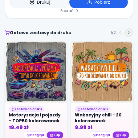
Drukuj
Pobierz
Pobrań:
0
Gotowe zestawy do druku
1
/
2
Zestaw do druku
Zestaw do druku
Motoryzacja i pojazdy
Wakacyjny chill - 20
- TOP50 kolorowanek
kolorowanek
19.49
zł
9.99
zł
Podgląd
Kup
Podgląd
Kup