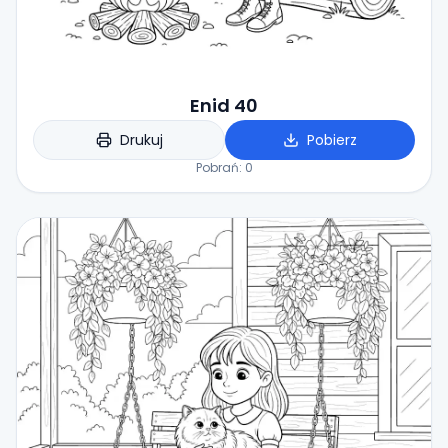
Enid 40
Drukuj
Pobierz
Pobrań:
0