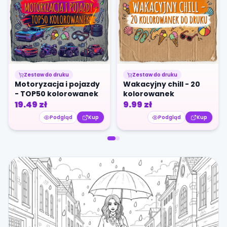
Zestaw do druku
Zestaw do druku
Motoryzacja i pojazdy
Wakacyjny chill - 20
- TOP50 kolorowanek
kolorowanek
19.49
zł
9.99
zł
Podgląd
Kup
Podgląd
Kup