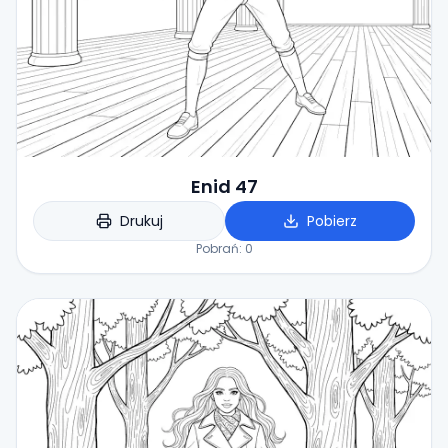
Enid 47
Drukuj
Pobierz
Pobrań:
0