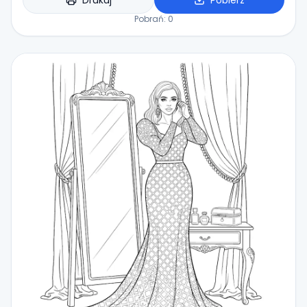
Drukuj
Pobierz
Pobrań:
0