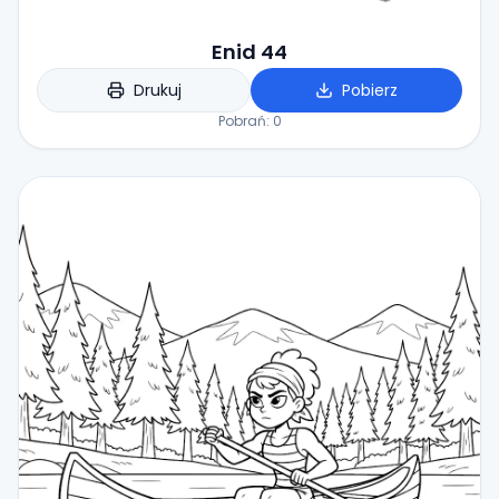
Enid 44
Drukuj
Pobierz
Pobrań:
0