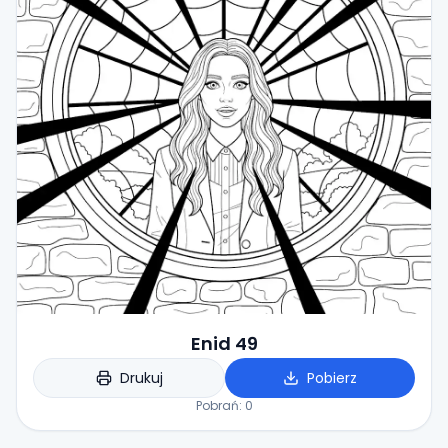
Enid 49
Drukuj
Pobierz
Pobrań:
0