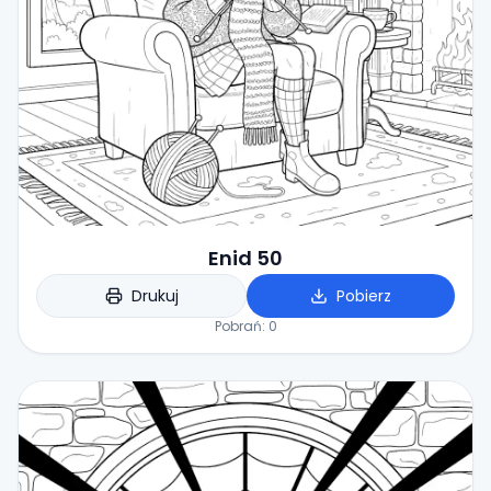
Enid 50
Drukuj
Pobierz
Pobrań:
0