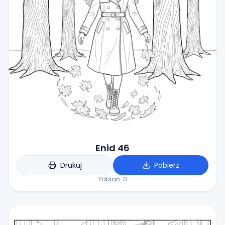
Enid 46
Drukuj
Pobierz
Pobrań:
0