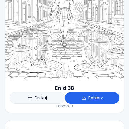
Enid 38
Drukuj
Pobierz
Pobrań:
0