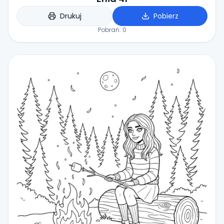
Drukuj
Pobierz
Pobrań:
0