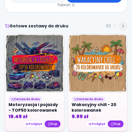
Pobrań:
0
Gotowe zestawy do druku
1
/
2
Zestaw do druku
Zestaw do druku
Motoryzacja i pojazdy
Wakacyjny chill - 20
- TOP50 kolorowanek
kolorowanek
19.49
zł
9.99
zł
Podgląd
Kup
Podgląd
Kup