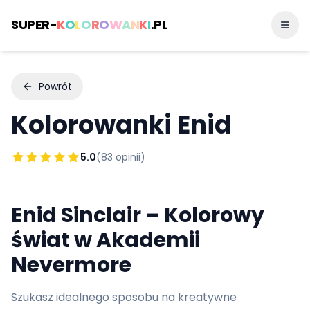
SUPER-
K
O
L
O
R
O
W
A
N
K
I
.PL
Powrót
Kolorowanki
Enid
5.0
(
83
opinii)
Enid Sinclair – Kolorowy
świat w Akademii
Nevermore
Szukasz idealnego sposobu na kreatywne