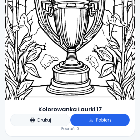
Kolorowanka Laurki 17
Drukuj
Pobierz
Pobrań:
0