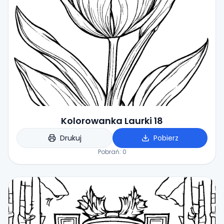
Kolorowanka Laurki 18
Drukuj
Pobierz
Pobrań:
0