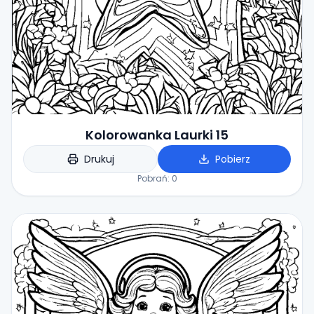
Kolorowanka Laurki 15
Drukuj
Pobierz
Pobrań:
0