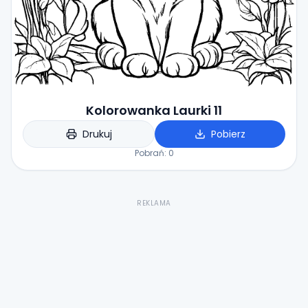
Kolorowanka Laurki 11
Drukuj
Pobierz
Pobrań:
0
REKLAMA