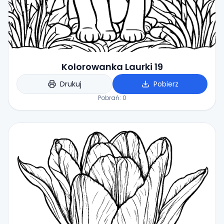
Kolorowanka Laurki 19
Drukuj
Pobierz
Pobrań:
0