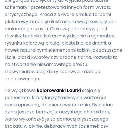
ale gorąco zachęcamy do wyjścia poza utarte
schematy i przetestowania innych form wyrazu
artystycznego. Praca z akwarelami lub farbami
plakatowymi nadaje ilustracjom wyjątkowej głębi i
malarskiego sznytu. Ciekawą alternatywą jest
również technika kolażu – wyklejanie fragmentów
rysunku kolorową bibułą, plasteliną, cekinami, a
nawet naturalnymi elementami takimi jak zasuszone
liście, płatki kwiatów czy drobne ziarna. Pozwala to
na stworzenie niesamowitego efektu
trójwymiarowości, który zachwyci każdego
obdarowanego.
Te wyjątkowe
kolorowanki Laurki
stają się
pomostem, który łączy tradycyjne wartości z
nieskrępowaną, dziecięcą wyobraźnią. By nadać
dziełu jeszcze bardziej uroczystego charakteru,
warto wykończyć je za pomocą błyszczącego
brokatu w płynie, dekoracyjnych tasiemek czy