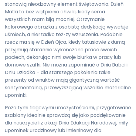
stanowią nieodzowny element świętowania. Dzień
Matki to bez wątpienia chwila, kiedy serca
wszystkich mam biją mocniej. Otrzymanie
kolorowego obrazka z osobistą dedykacją wywołuje
uśmiech, a nierzadko też łzy wzruszenia. Podobnie
rzecz ma się w Dzień Ojca, kiedy tatusiowie z dumą
przyjmują starannie wykończone prace swoich
pociech, dekorując nimi swoje biurka w pracy lub
domowe szafki. Nie można zapominać o Dniu Babci i
Dniu Dziadka – dla starszego pokolenia takie
prezenty od wnuków mają gigantyczną wartość
sentymentalną, przewyższającą wszelkie materialne
upominki.
Poza tymi flagowymi uroczystościami, przygotowane
szablony idealnie sprawdzą się jako podziękowanie
dla nauczycieli z okazji Dnia Edukacji Narodowej, miły
upominek urodzinowy lub imieninowy dla