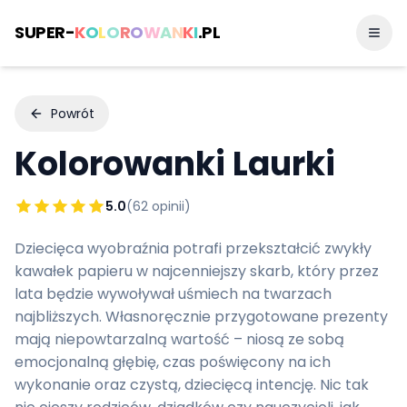
SUPER-
K
O
L
O
R
O
W
A
N
K
I
.PL
Powrót
Kolorowanki
Laurki
5.0
(
62
opinii)
Dziecięca wyobraźnia potrafi przekształcić zwykły
kawałek papieru w najcenniejszy skarb, który przez
lata będzie wywoływał uśmiech na twarzach
najbliższych. Własnoręcznie przygotowane prezenty
mają niepowtarzalną wartość – niosą ze sobą
emocjonalną głębię, czas poświęcony na ich
wykonanie oraz czystą, dziecięcą intencję. Nic tak