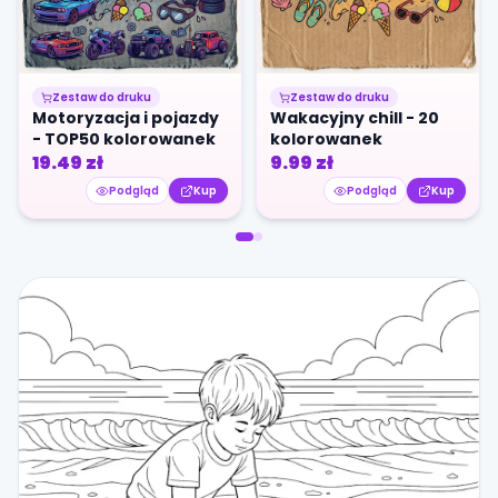
Zestaw do druku
Zestaw do druku
Motoryzacja i pojazdy
Wakacyjny chill - 20
- TOP50 kolorowanek
kolorowanek
19.49
zł
9.99
zł
Podgląd
Kup
Podgląd
Kup