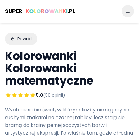
SUPER-
K
O
L
O
R
O
W
A
N
K
I
.PL
Powrót
Kolorowanki
Kolorowanki
matematyczne
5.0
(
56
opinii)
Wyobraź sobie świat, w którym liczby nie są jedynie
suchymi znakami na czarnej tablicy, lecz stają się
bramą do krainy pełnej soczystych barw i
artystycznej ekspresji. To właśnie tam, gdzie chłodna