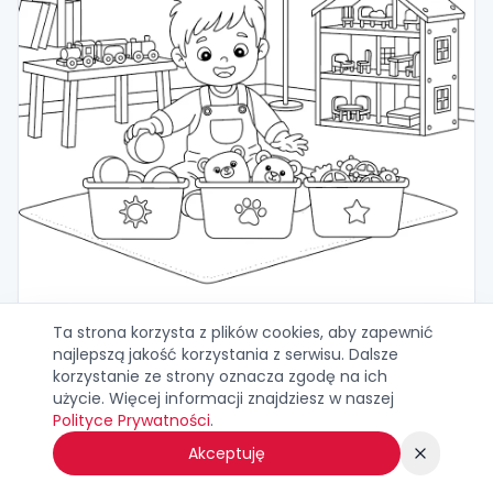
Ta strona korzysta z plików cookies, aby zapewnić
Kolorowanki Matematyczne 20
najlepszą jakość korzystania z serwisu. Dalsze
Drukuj
Pobierz
korzystanie ze strony oznacza zgodę na ich
użycie. Więcej informacji znajdziesz w naszej
Pobrań:
0
Polityce Prywatności
.
Akceptuję