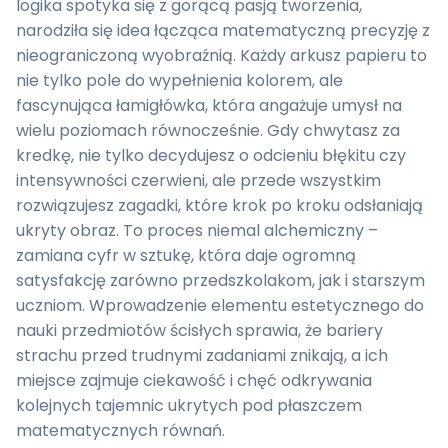
logika spotyka się z gorącą pasją tworzenia,
narodziła się idea łącząca matematyczną precyzję z
nieograniczoną wyobraźnią. Każdy arkusz papieru to
nie tylko pole do wypełnienia kolorem, ale
fascynująca łamigłówka, która angażuje umysł na
wielu poziomach równocześnie. Gdy chwytasz za
kredkę, nie tylko decydujesz o odcieniu błękitu czy
intensywności czerwieni, ale przede wszystkim
rozwiązujesz zagadki, które krok po kroku odsłaniają
ukryty obraz. To proces niemal alchemiczny –
zamiana cyfr w sztukę, która daje ogromną
satysfakcję zarówno przedszkolakom, jak i starszym
uczniom. Wprowadzenie elementu estetycznego do
nauki przedmiotów ścisłych sprawia, że bariery
strachu przed trudnymi zadaniami znikają, a ich
miejsce zajmuje ciekawość i chęć odkrywania
kolejnych tajemnic ukrytych pod płaszczem
matematycznych równań.