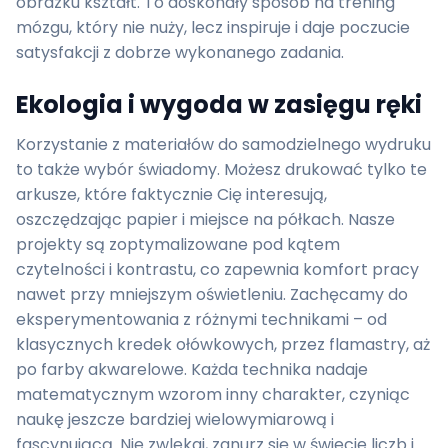
obrazku kształt. To doskonały sposób na trening
mózgu, który nie nuży, lecz inspiruje i daje poczucie
satysfakcji z dobrze wykonanego zadania.
Ekologia i wygoda w zasięgu ręki
Korzystanie z materiałów do samodzielnego wydruku
to także wybór świadomy. Możesz drukować tylko te
arkusze, które faktycznie Cię interesują,
oszczędzając papier i miejsce na półkach. Nasze
projekty są zoptymalizowane pod kątem
czytelności i kontrastu, co zapewnia komfort pracy
nawet przy mniejszym oświetleniu. Zachęcamy do
eksperymentowania z różnymi technikami – od
klasycznych kredek ołówkowych, przez flamastry, aż
po farby akwarelowe. Każda technika nadaje
matematycznym wzorom inny charakter, czyniąc
naukę jeszcze bardziej wielowymiarową i
fascynującą. Nie zwlekaj, zanurz się w świecie liczb i