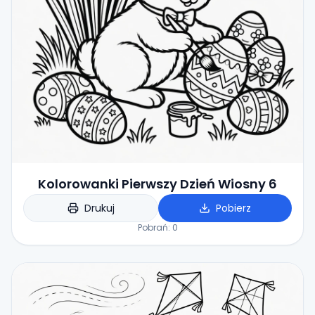
Kolorowanki Pierwszy Dzień Wiosny 6
Drukuj
Pobierz
Pobrań:
0