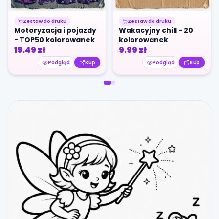
Zestaw do druku
Zestaw do druku
Motoryzacja i pojazdy
Wakacyjny chill - 20
- TOP50 kolorowanek
kolorowanek
19.49
zł
9.99
zł
Podgląd
Kup
Podgląd
Kup