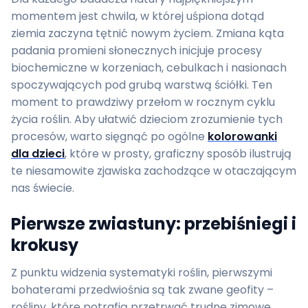
momentem jest chwila, w której uśpiona dotąd
ziemia zaczyna tętnić nowym życiem. Zmiana kąta
padania promieni słonecznych inicjuje procesy
biochemiczne w korzeniach, cebulkach i nasionach
spoczywających pod grubą warstwą ściółki. Ten
moment to prawdziwy przełom w rocznym cyklu
życia roślin. Aby ułatwić dzieciom zrozumienie tych
procesów, warto sięgnąć po ogólne
kolorowanki
dla dzieci
, które w prosty, graficzny sposób ilustrują
te niesamowite zjawiska zachodzące w otaczającym
nas świecie.
Pierwsze zwiastuny: przebiśniegi i
krokusy
Z punktu widzenia systematyki roślin, pierwszymi
bohaterami przedwiośnia są tak zwane geofity –
rośliny, które potrafią przetrwać trudne zimowe