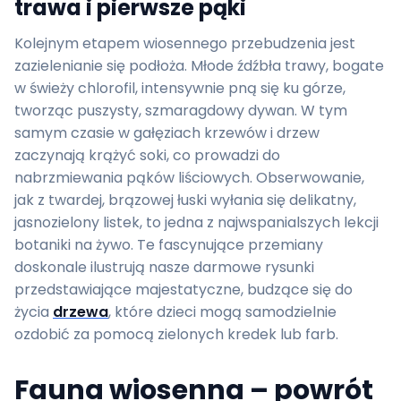
trawa i pierwsze pąki
Kolejnym etapem wiosennego przebudzenia jest
zazielenianie się podłoża. Młode źdźbła trawy, bogate
w świeży chlorofil, intensywnie pną się ku górze,
tworząc puszysty, szmaragdowy dywan. W tym
samym czasie w gałęziach krzewów i drzew
zaczynają krążyć soki, co prowadzi do
nabrzmiewania pąków liściowych. Obserwowanie,
jak z twardej, brązowej łuski wyłania się delikatny,
jasnozielony listek, to jedna z najwspanialszych lekcji
botaniki na żywo. Te fascynujące przemiany
doskonale ilustrują nasze darmowe rysunki
przedstawiające majestatyczne, budzące się do
życia
drzewa
, które dzieci mogą samodzielnie
ozdobić za pomocą zielonych kredek lub farb.
Fauna wiosenna – powrót