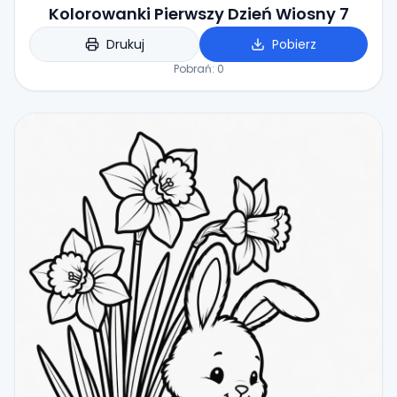
Kolorowanki Pierwszy Dzień Wiosny 7
Drukuj
Pobierz
Pobrań:
0