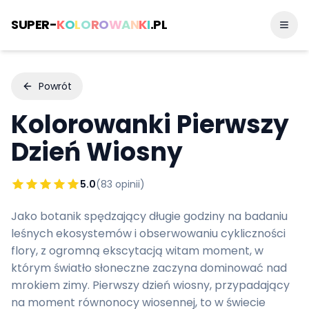
SUPER-
K
O
L
O
R
O
W
A
N
K
I
.PL
Powrót
Kolorowanki
Pierwszy
Dzień Wiosny
5.0
(
83
opinii)
Jako botanik spędzający długie godziny na badaniu
leśnych ekosystemów i obserwowaniu cykliczności
flory, z ogromną ekscytacją witam moment, w
którym światło słoneczne zaczyna dominować nad
mrokiem zimy. Pierwszy dzień wiosny, przypadający
na moment równonocy wiosennej, to w świecie