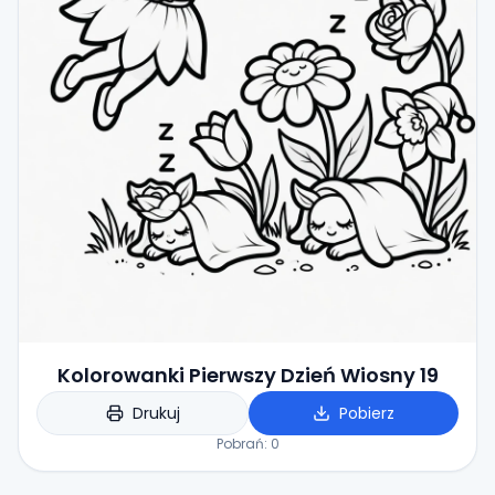
Kolorowanki Pierwszy Dzień Wiosny 19
Drukuj
Pobierz
Pobrań:
0