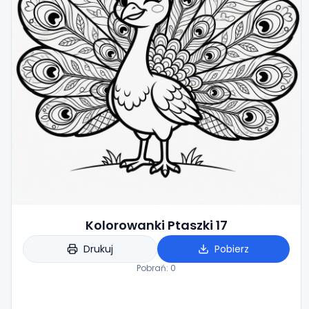
Kolorowanki Ptaszki 17
Drukuj
Pobierz
Pobrań:
0