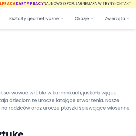
ŁPRACA
KARTY PRACY
NAJNOWSZE
POPULARNE
MAPA WITRYNY
KONTAKT
Kształty geometryczne
Okazje
Zwierzęta
 obserwować wróble w karmnikach, jaskółki wijące
ają dzieciom te urocze latające stworzenia. Nasze
 na rodziców oraz urocze ptaszki śpiewające wiosenne
ztukę