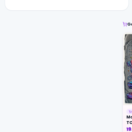
G
Mo
TO
19