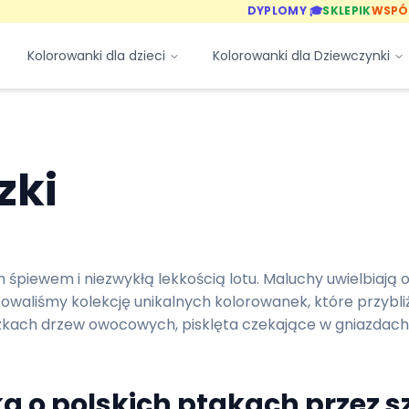
DYPLOMY 🎓
SKLEPIK
WSPÓ
Kolorowanki dla dzieci
Kolorowanki dla Dziewczynki
zki
 śpiewem i niezwykłą lekkością lotu. Maluchy uwielbiają
owaliśmy kolekcję unikalnych kolorowanek, które przybliż
ązkach drzew owocowych, pisklęta czekające w gniazdach
a o polskich ptakach przez s