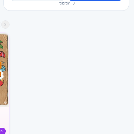
Pobrań:
0
up