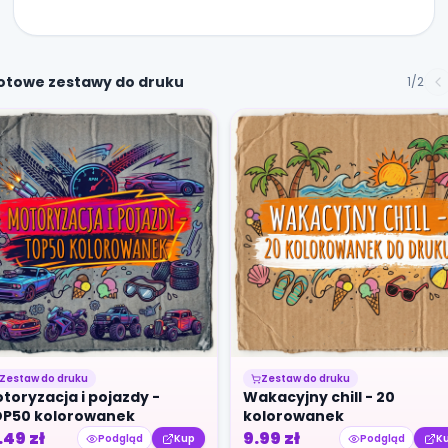
otowe zestawy do druku
1
/
2
Zestaw do druku
Zestaw do druku
toryzacja i pojazdy -
Wakacyjny chill - 20
P50 kolorowanek
kolorowanek
.49
zł
9.99
zł
Podgląd
Kup
Podgląd
K