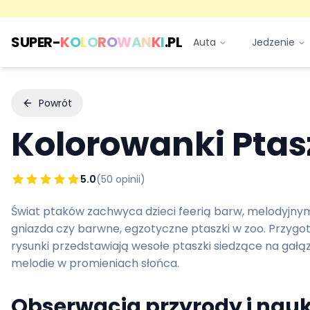
SUPER-
K
O
L
O
R
O
W
A
N
K
I
.PL
Auta
Jedzenie
Powrót
Kolorowanki
Ptas
5.0
(
50
opinii)
Świat ptaków zachwyca dzieci feerią barw, melodyjnym
gniazda czy barwne, egzotyczne ptaszki w zoo. Przygot
rysunki przedstawiają wesołe ptaszki siedzące na gał
melodie w promieniach słońca.
Obserwacja przyrody i nauk