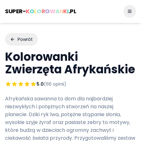
SUPER-
K
O
L
O
R
O
W
A
N
K
I
.PL
Powrót
Kolorowanki
Zwierzęta Afrykańskie
5.0
(
66
opinii)
Afrykańska sawanna to dom dla najbardziej
niezwykłych i potężnych stworzeń na naszej
planecie. Dziki ryk lwa, potężne stąpanie słonia,
wysokie szyje żyraf oraz pasiaste zebry to motywy,
które budzą w dzieciach ogromny zachwyt i
ciekawość świata przyrody. Przygotowaliśmy zestaw