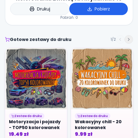
Drukuj
Pobierz
Pobrań:
0
Gotowe zestawy do druku
1
/
2
Zestaw do druku
Zestaw do druku
Motoryzacja i pojazdy
Wakacyjny chill - 20
- TOP50 kolorowanek
kolorowanek
19.49
zł
9.99
zł