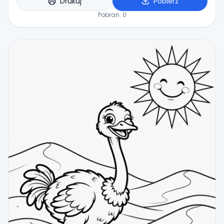
Drukuj
Pobierz
Pobrań:
0