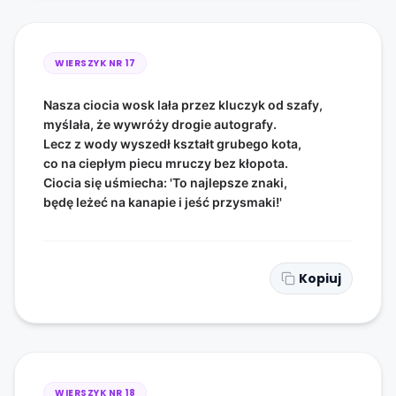
WIERSZYK NR
17
Nasza ciocia wosk lała przez kluczyk od szafy,
myślała, że wywróży drogie autografy.
Lecz z wody wyszedł kształt grubego kota,
co na ciepłym piecu mruczy bez kłopota.
Ciocia się uśmiecha: 'To najlepsze znaki,
będę leżeć na kanapie i jeść przysmaki!'
Kopiuj
WIERSZYK NR
18