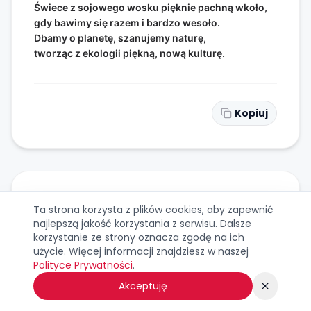
Świece z sojowego wosku pięknie pachną wkoło,
gdy bawimy się razem i bardzo wesoło.
Dbamy o planetę, szanujemy naturę,
tworząc z ekologii piękną, nową kulturę.
Kopiuj
WIERSZYK NR
34
Ta strona korzysta z plików cookies, aby zapewnić
najlepszą jakość korzystania z serwisu. Dalsze
Buty jadą na deskorolce do samych drzwi,
korzystanie ze strony oznacza zgodę na ich
użycie. Więcej informacji znajdziesz w naszej
każdy z nas o nowoczesnych przygodach śni!
Polityce Prywatności
.
Nie ma nudy w Andrzejki, tempo jest zawrotne,
wróżby są aktywne, wesołe i lotne.
Akceptuję
Zbieramy wspomnienia jak cenne punkty w grze,