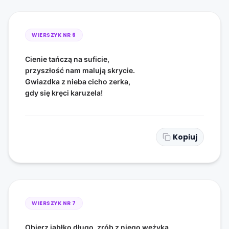
WIERSZYK NR
6
Cienie tańczą na suficie,
przyszłość nam malują skrycie.
Gwiazdka z nieba cicho zerka,
gdy się kręci karuzela!
Kopiuj
WIERSZYK NR
7
Obierz jabłko długo, zrób z niego wężyka,