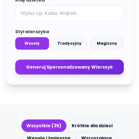
Imię dziecka
Styl wierszyka
Wesoły
Tradycyjny
Magiczny
Generuj Spersonalizowany Wierszyk
Wszystkie (35)
Krótkie dla dzieci
Wesołe i śmieszne
Wzruszające