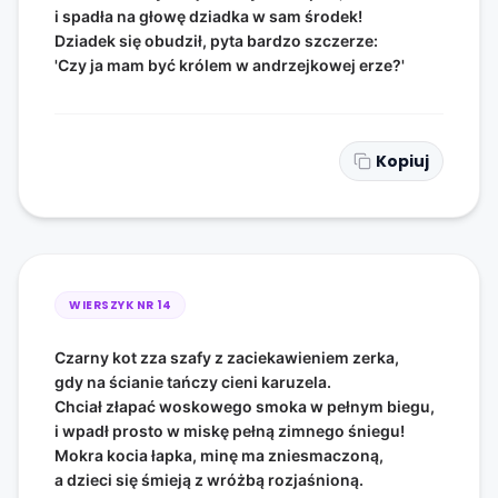
i spadła na głowę dziadka w sam środek!
Dziadek się obudził, pyta bardzo szczerze:
'Czy ja mam być królem w andrzejkowej erze?'
Kopiuj
WIERSZYK NR
14
Czarny kot zza szafy z zaciekawieniem zerka,
gdy na ścianie tańczy cieni karuzela.
Chciał złapać woskowego smoka w pełnym biegu,
i wpadł prosto w miskę pełną zimnego śniegu!
Mokra kocia łapka, minę ma zniesmaczoną,
a dzieci się śmieją z wróżbą rozjaśnioną.