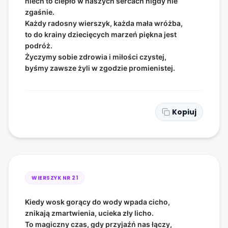
niech to ciepło w naszych sercach nigdy nie
zgaśnie.
Każdy radosny wierszyk, każda mała wróżba,
to do krainy dziecięcych marzeń piękna jest
podróż.
Życzymy sobie zdrowia i miłości czystej,
byśmy zawsze żyli w zgodzie promienistej.
Kopiuj
WIERSZYK NR
21
Kiedy wosk gorący do wody wpada cicho,
znikają zmartwienia, ucieka zły licho.
To magiczny czas, gdy przyjaźń nas łączy,