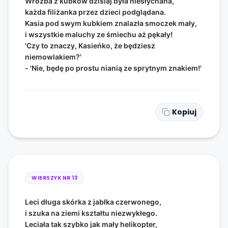
Wróżba z kubków dzisiaj była niesłychana,
każda filiżanka przez dzieci podglądana.
Kasia pod swym kubkiem znalazła smoczek mały,
i wszystkie maluchy ze śmiechu aż pękały!
'Czy to znaczy, Kasieńko, że będziesz
niemowlakiem?'
- 'Nie, będę po prostu nianią ze sprytnym znakiem!'
Kopiuj
WIERSZYK NR
13
Leci długa skórka z jabłka czerwonego,
i szuka na ziemi kształtu niezwykłego.
Leciała tak szybko jak mały helikopter,