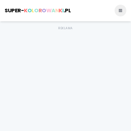
SUPER-
K
O
L
O
R
O
W
A
N
K
I
.PL
REKLAMA