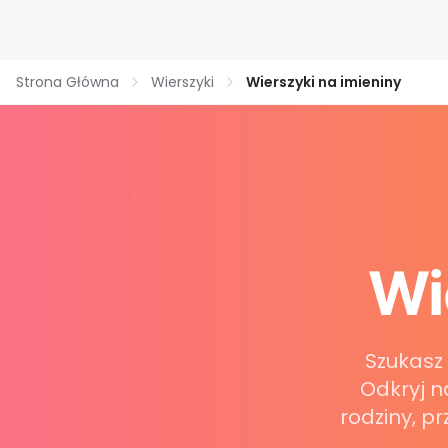
Strona Główna
Wierszyki
Wierszyki na imieniny
Wi
Szukasz 
Odkryj n
rodziny, pr