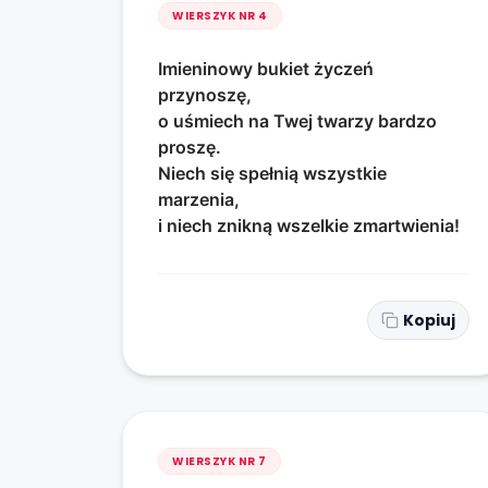
WIERSZYK NR
4
Imieninowy bukiet życzeń
przynoszę,
o uśmiech na Twej twarzy bardzo
proszę.
Niech się spełnią wszystkie
marzenia,
i niech znikną wszelkie zmartwienia!
Kopiuj
WIERSZYK NR
7