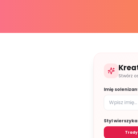
Krea
Stwórz o
Imię solenizan
Styl wierszyka
Trady