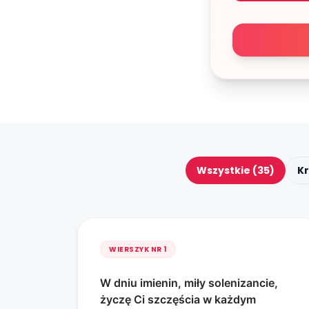
Wszystkie (35)
Kr
WIERSZYK NR
1
W dniu imienin, miły solenizancie,
życzę Ci szczęścia w każdym