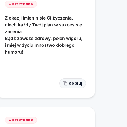
WIERSZYK NR
6
Z okazji imienin ślę Ci życzenia,
niech każdy Twój plan w sukces się
zmienia.
Bądź zawsze zdrowy, pełen wigoru,
i miej w życiu mnóstwo dobrego
humoru!
Kopiuj
WIERSZYK NR
9