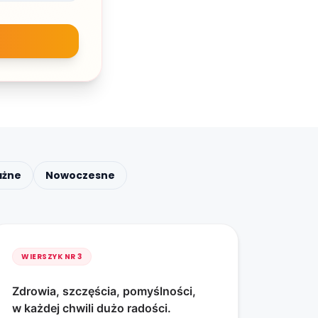
ażne
Nowoczesne
WIERSZYK NR
3
Zdrowia, szczęścia, pomyślności,
w każdej chwili dużo radości.