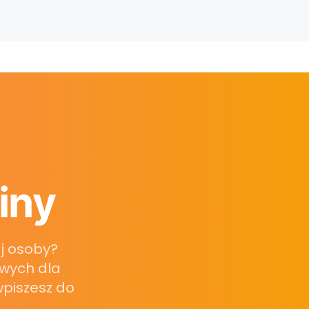
iny
ej osoby?
owych dla
 wpiszesz do