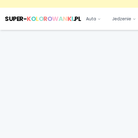
SUPER-
K
O
L
O
R
O
W
A
N
K
I
.PL
Auta
Jedzenie