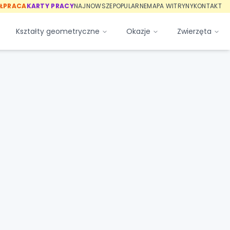
ŁPRACA
KARTY PRACY
NAJNOWSZE
POPULARNE
MAPA WITRYNY
KONTAKT
Kształty geometryczne
Okazje
Zwierzęta