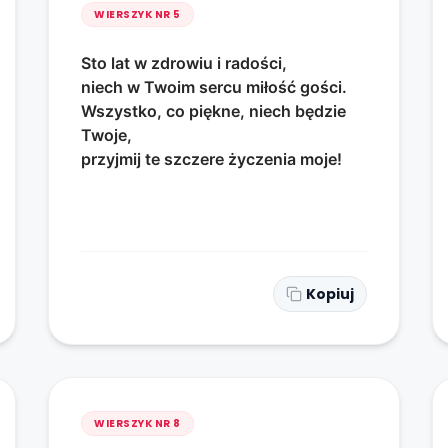
WIERSZYK NR
5
Sto lat w zdrowiu i radości,
niech w Twoim sercu miłość gości.
Wszystko, co piękne, niech będzie
Twoje,
przyjmij te szczere życzenia moje!
Kopiuj
WIERSZYK NR
8