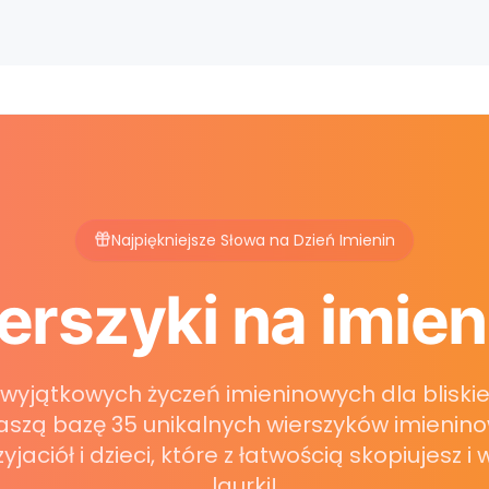
Najpiękniejsze Słowa na Dzień Imienin
erszyki na imien
wyjątkowych życzeń imieninowych dla bliski
aszą bazę 35 unikalnych wierszyków imienin
zyjaciół i dzieci, które z łatwością skopiujesz i
laurki!