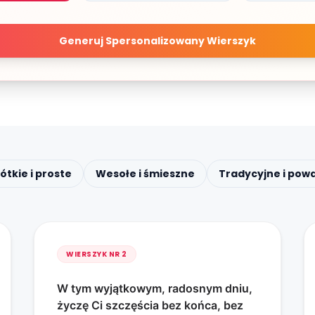
Generuj Spersonalizowany Wierszyk
ótkie i proste
Wesołe i śmieszne
Tradycyjne i pow
WIERSZYK NR
2
W tym wyjątkowym, radosnym dniu,
życzę Ci szczęścia bez końca, bez