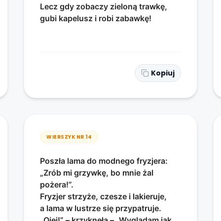
Lecz gdy zobaczy zieloną trawkę,
gubi kapelusz i robi zabawkę!
Kopiuj
WIERSZYK NR
14
Poszła lama do modnego fryzjera:
„Zrób mi grzywkę, bo mnie żal
pożera!”.
Fryzjer strzyże, czesze i lakieruje,
a lama w lustrze się przypatruje.
„Ojej!” – krzyknęła – „Wyglądam jak