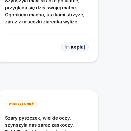
Szynszyla mała skacze po klatce,
przygląda się dziś swojej matce.
Ogonkiem macha, uszkami strzyże,
zaraz z miseczki ziarenka wyliże.
Kopiuj
WIERSZYK NR
6
Szary pyszczek, wielkie oczy,
szynszyla nas zaraz zaskoczy.