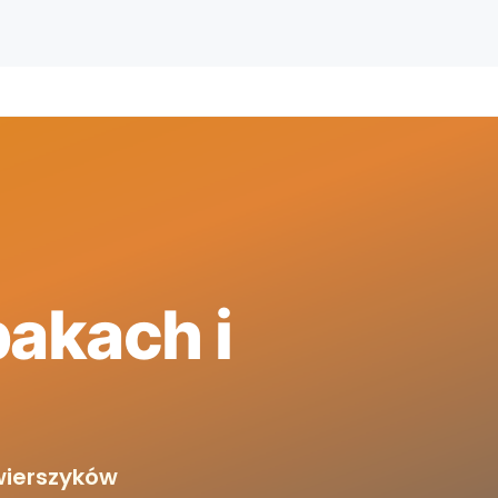
pakach i
wierszyków