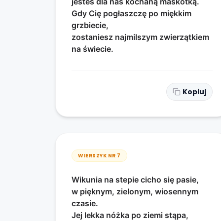
jesteś dla nas kochaną maskotką.
Gdy Cię pogłaszczę po miękkim
grzbiecie,
zostaniesz najmilszym zwierzątkiem
na świecie.
Kopiuj
WIERSZYK NR
7
Wikunia na stepie cicho się pasie,
w pięknym, zielonym, wiosennym
czasie.
Jej lekka nóżka po ziemi stąpa,