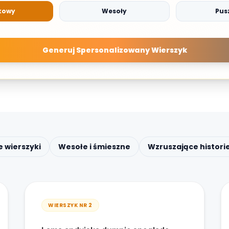
kowy
Wesoły
Pus
Generuj Spersonalizowany Wierszyk
e wierszyki
Wesołe i śmieszne
Wzruszające histori
WIERSZYK NR
2