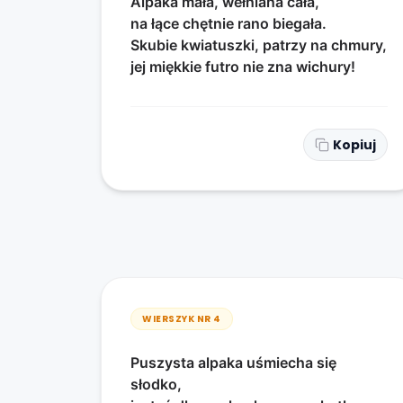
Alpaka mała, wełniana cała,
na łące chętnie rano biegała.
Skubie kwiatuszki, patrzy na chmury,
jej miękkie futro nie zna wichury!
Kopiuj
WIERSZYK NR
4
Puszysta alpaka uśmiecha się
słodko,