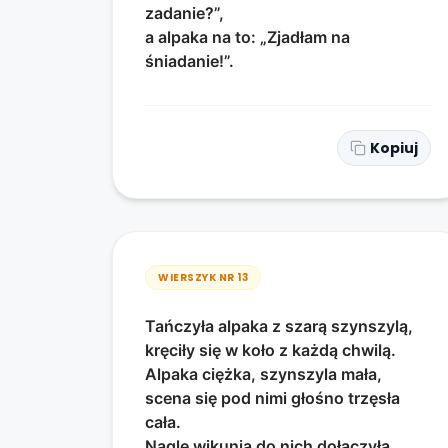
zadanie?”,
a alpaka na to: „Zjadłam na
śniadanie!”.
Kopiuj
WIERSZYK NR
13
Tańczyła alpaka z szarą szynszylą,
kręciły się w koło z każdą chwilą.
Alpaka ciężka, szynszyla mała,
scena się pod nimi głośno trzęsła
cała.
Nagle wikunia do nich dołączyła,