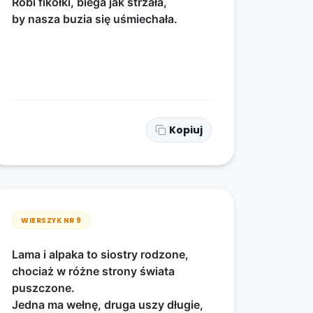
Robi fikołki, biega jak strzała,
by nasza buzia się uśmiechała.
Kopiuj
WIERSZYK NR
9
Lama i alpaka to siostry rodzone,
chociaż w różne strony świata
puszczone.
Jedna ma wełnę, druga uszy długie,