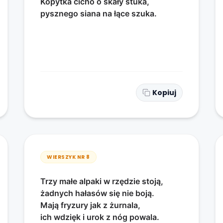
Kopytka cicho o skały stuka,
pysznego siana na łące szuka.
Kopiuj
WIERSZYK NR
8
Trzy małe alpaki w rzędzie stoją,
żadnych hałasów się nie boją.
Mają fryzury jak z żurnala,
ich wdzięk i urok z nóg powala.