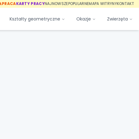
ŁPRACA
KARTY PRACY
NAJNOWSZE
POPULARNE
MAPA WITRYNY
KONTAKT
Kształty geometryczne
Okazje
Zwierzęta