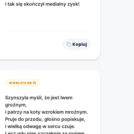
i tak się skończył medialny zysk!
Kopiuj
WIERSZYK NR
15
Szynszyla myśli, że jest lwem
groźnym,
i patrzy na koty wzrokiem mroźnym.
Pruje do przodu, głośno popiskuje,
i wielką odwagę w sercu czuje.
Lecz gdy pies szczeknie za rogiem