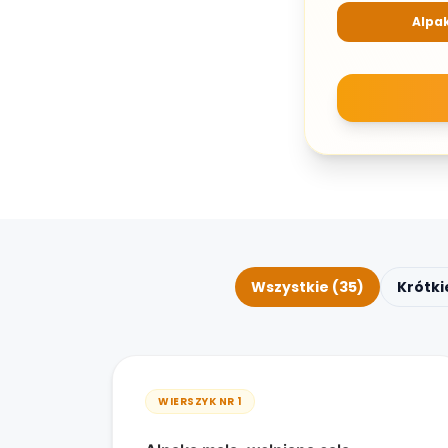
Alpa
Wszystkie (35)
Krótki
WIERSZYK NR
1