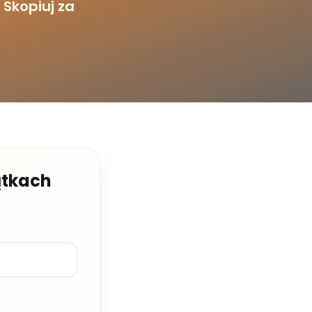
 Skopiuj za
ątkach