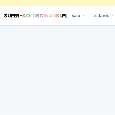
SUPER-
K
O
L
O
R
O
W
A
N
K
I
.PL
Auta
Jedzenie