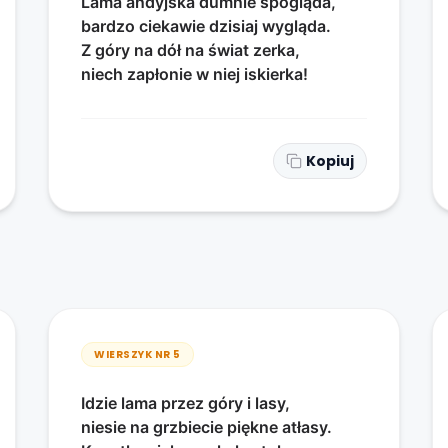
Lama andyjska dumnie spogląda,
bardzo ciekawie dzisiaj wygląda.
Z góry na dół na świat zerka,
niech zapłonie w niej iskierka!
Kopiuj
WIERSZYK NR
5
Idzie lama przez góry i lasy,
niesie na grzbiecie piękne atłasy.