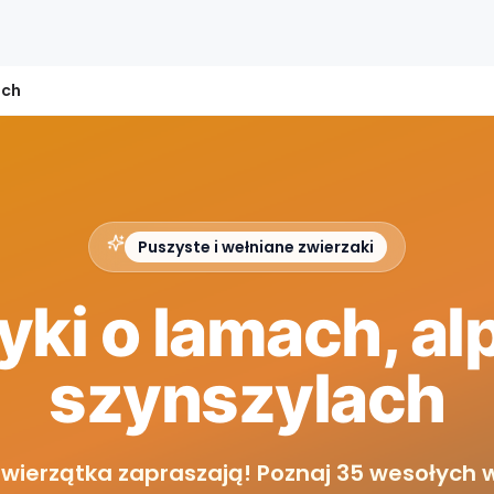
ach
Puszyste i wełniane zwierzaki
ki o lamach, al
szynszylach
zwierzątka zapraszają! Poznaj 35 wesołych 