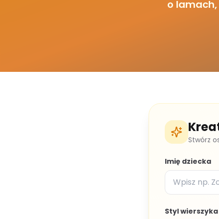
o lamach, 
Krea
Stwórz o
Imię dziecka
Styl wierszyka