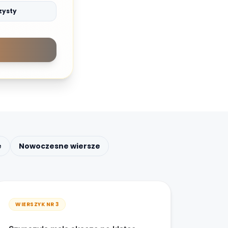
zysty
e
Nowoczesne wiersze
WIERSZYK NR
3