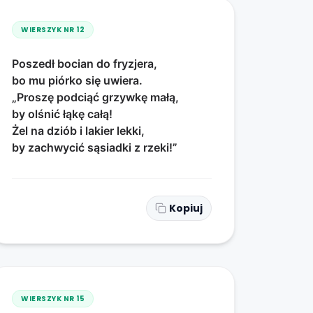
WIERSZYK NR
12
Poszedł bocian do fryzjera,
bo mu piórko się uwiera.
„Proszę podciąć grzywkę małą,
by olśnić łąkę całą!
Żel na dziób i lakier lekki,
by zachwycić sąsiadki z rzeki!”
Kopiuj
WIERSZYK NR
15