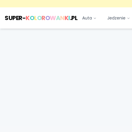
SUPER-
K
O
L
O
R
O
W
A
N
K
I
.PL
Auta
Jedzenie