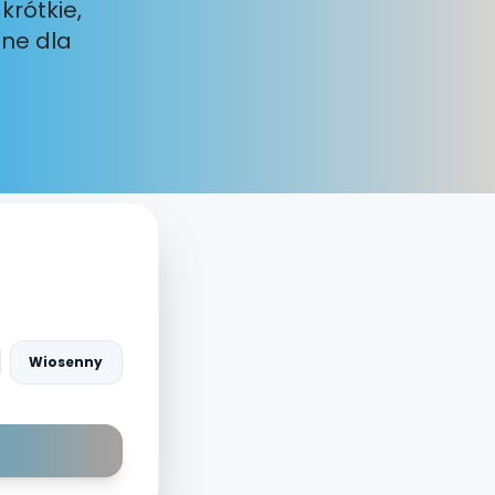
krótkie,
lne dla
Wiosenny