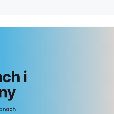
ch i
ny
cianach