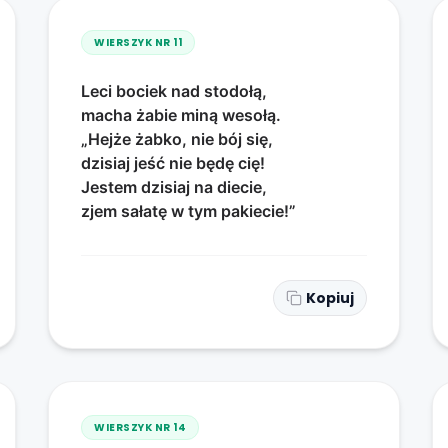
WIERSZYK NR
11
Leci bociek nad stodołą,
macha żabie miną wesołą.
„Hejże żabko, nie bój się,
dzisiaj jeść nie będę cię!
Jestem dzisiaj na diecie,
zjem sałatę w tym pakiecie!”
Kopiuj
WIERSZYK NR
14