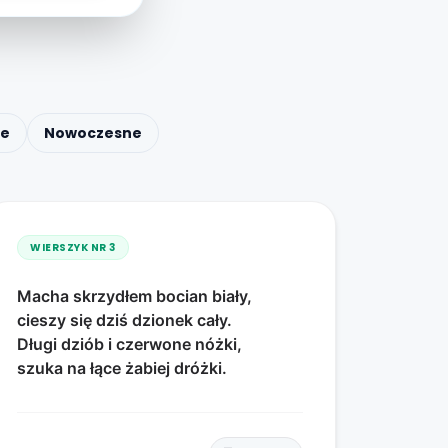
ce
Nowoczesne
WIERSZYK NR
3
Macha skrzydłem bocian biały,
cieszy się dziś dzionek cały.
Długi dziób i czerwone nóżki,
szuka na łące żabiej dróżki.