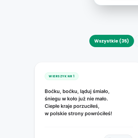
Wszystkie (35)
WIERSZYK NR
1
Boćku, boćku, ląduj śmiało,
śniegu w koło już nie mało.
Ciepłe kraje porzuciłeś,
w polskie strony powróciłeś!