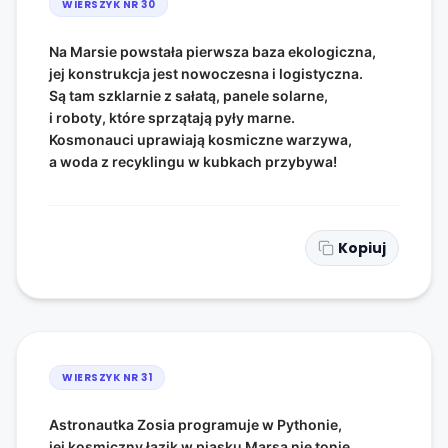
WIERSZYK NR
30
Na Marsie powstała pierwsza baza ekologiczna,
jej konstrukcja jest nowoczesna i logistyczna.
Są tam szklarnie z sałatą, panele solarne,
i roboty, które sprzątają pyły marne.
Kosmonauci uprawiają kosmiczne warzywa,
a woda z recyklingu w kubkach przybywa!
Kopiuj
WIERSZYK NR
31
Astronautka Zosia programuje w Pythonie,
jej kosmiczny łazik w piasku Marsa nie tonie.