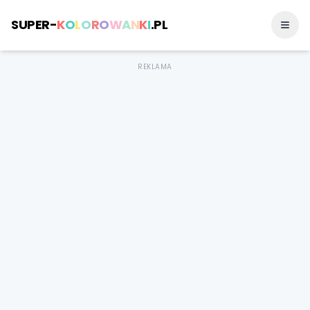
SUPER-
K
O
L
O
R
O
W
A
N
K
I
.PL
REKLAMA