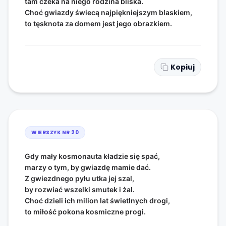
tam czeka na niego rodzina bliska.
Choć gwiazdy świecą najpiękniejszym blaskiem,
to tęsknota za domem jest jego obrazkiem.
Kopiuj
WIERSZYK NR
20
Gdy mały kosmonauta kładzie się spać,
marzy o tym, by gwiazdę mamie dać.
Z gwiezdnego pyłu utka jej szal,
by rozwiać wszelki smutek i żal.
Choć dzieli ich milion lat świetlnych drogi,
to miłość pokona kosmiczne progi.