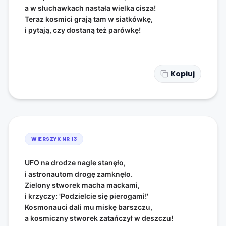
a w słuchawkach nastała wielka cisza!
Teraz kosmici grają tam w siatkówkę,
i pytają, czy dostaną też parówkę!
Kopiuj
WIERSZYK NR
13
UFO na drodze nagle stanęło,
i astronautom drogę zamknęło.
Zielony stworek macha mackami,
i krzyczy: 'Podzielcie się pierogami!'
Kosmonauci dali mu miskę barszczu,
a kosmiczny stworek zatańczył w deszczu!