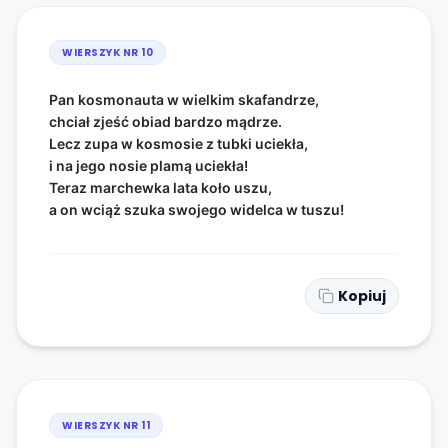
WIERSZYK NR
10
Pan kosmonauta w wielkim skafandrze,
chciał zjeść obiad bardzo mądrze.
Lecz zupa w kosmosie z tubki uciekła,
i na jego nosie plamą uciekła!
Teraz marchewka lata koło uszu,
a on wciąż szuka swojego widelca w tuszu!
Kopiuj
WIERSZYK NR
11