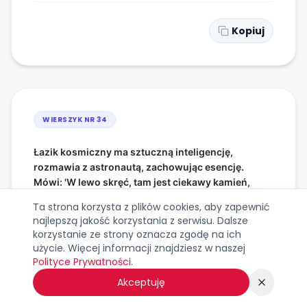
Kopiuj
WIERSZYK NR
34
Łazik kosmiczny ma sztuczną inteligencję,
rozmawia z astronautą, zachowując esencję.
Mówi: 'W lewo skręć, tam jest ciekawy kamień,
weź go do torby i na Ziemię zanieś za mnie!'
Ta strona korzysta z plików cookies, aby zapewnić
To duet idealny, człowiek i maszyna,
najlepszą jakość korzystania z serwisu. Dalsze
tak się kosmiczna przyszłość zaczyna!
korzystanie ze strony oznacza zgodę na ich
użycie. Więcej informacji znajdziesz w naszej
Polityce Prywatności
.
Akceptuję
Kopiuj