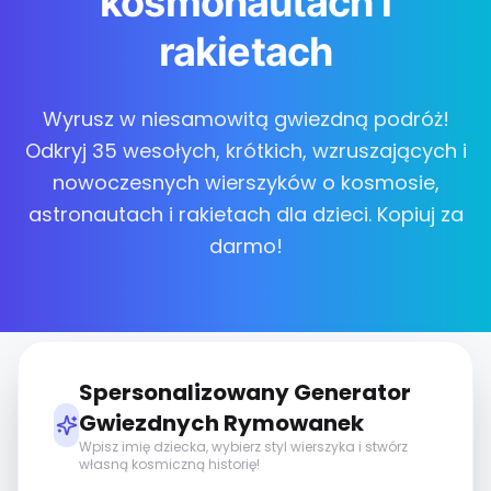
kosmonautach i
rakietach
Wyrusz w niesamowitą gwiezdną podróż!
Odkryj 35 wesołych, krótkich, wzruszających i
nowoczesnych wierszyków o kosmosie,
astronautach i rakietach dla dzieci. Kopiuj za
darmo!
Spersonalizowany Generator
Gwiezdnych Rymowanek
Wpisz imię dziecka, wybierz styl wierszyka i stwórz
własną kosmiczną historię!