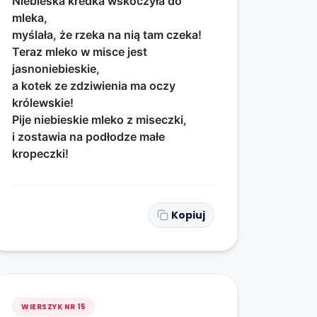
Niebieska kredka wskoczyła do
mleka,
myślała, że rzeka na nią tam czeka!
Teraz mleko w misce jest
jasnoniebieskie,
a kotek ze zdziwienia ma oczy
królewskie!
Pije niebieskie mleko z miseczki,
i zostawia na podłodze małe
kropeczki!
Kopiuj
WIERSZYK NR
15