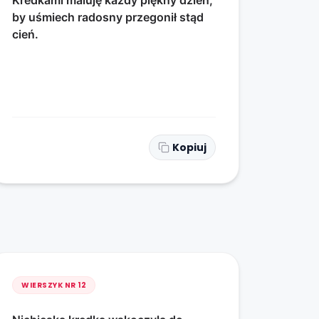
Kredkami maluję każdy piękny dzień,
by uśmiech radosny przegonił stąd
cień.
Kopiuj
WIERSZYK NR
12