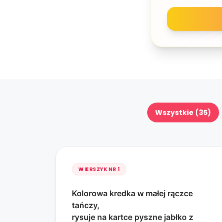
Wszystkie (35)
WIERSZYK NR
1
Kolorowa kredka w małej rączce
tańczy,
rysuje na kartce pyszne jabłko z