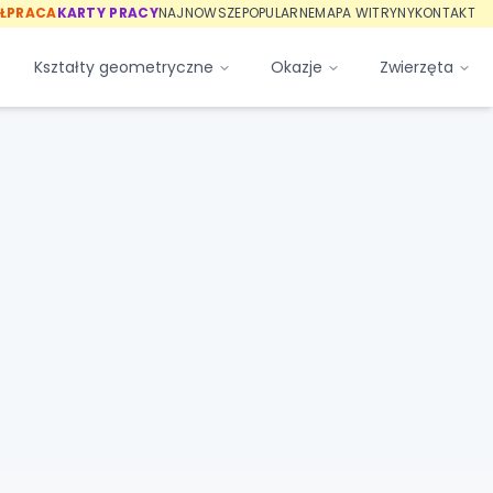
ŁPRACA
KARTY PRACY
NAJNOWSZE
POPULARNE
MAPA WITRYNY
KONTAKT
Kształty geometryczne
Okazje
Zwierzęta