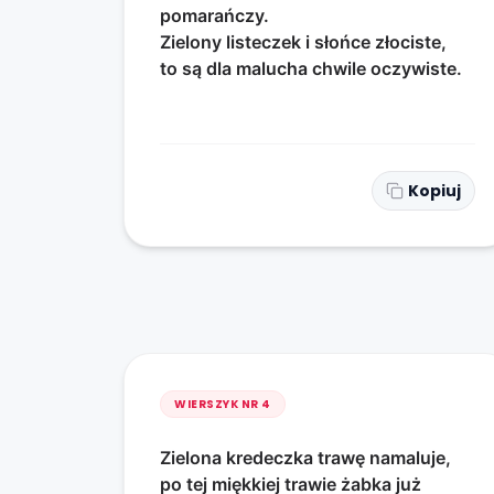
pomarańczy.
Zielony listeczek i słońce złociste,
to są dla malucha chwile oczywiste.
Kopiuj
WIERSZYK NR
4
Zielona kredeczka trawę namaluje,
po tej miękkiej trawie żabka już