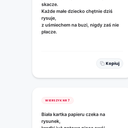
skacze.
Każde małe dziecko chętnie dziś
rysuje,
z uśmiechem na buzi, nigdy zaś nie
płacze.
Kopiuj
WIERSZYK NR
7
Biała kartka papieru czeka na
rysunek,