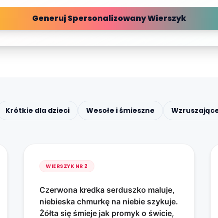
Generuj Spersonalizowany Wierszyk
Krótkie dla dzieci
Wesołe i śmieszne
Wzruszając
WIERSZYK NR
2
Czerwona kredka serduszko maluje,
niebieska chmurkę na niebie szykuje.
Żółta się śmieje jak promyk o świcie,