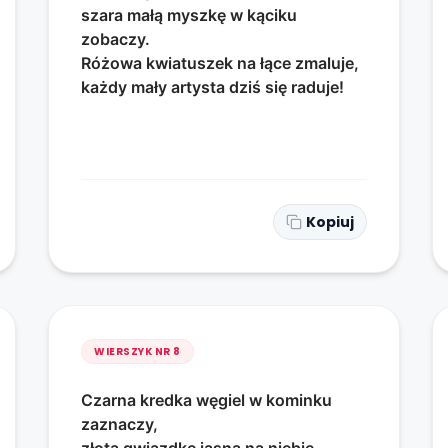
szara małą myszkę w kąciku
zobaczy.
Różowa kwiatuszek na łące zmaluje,
każdy mały artysta dziś się raduje!
Kopiuj
WIERSZYK NR
8
Czarna kredka węgiel w kominku
zaznaczy,