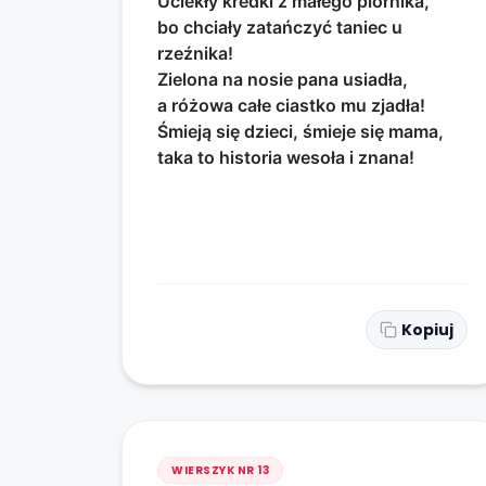
Uciekły kredki z małego piórnika,
bo chciały zatańczyć taniec u
rzeźnika!
Zielona na nosie pana usiadła,
a różowa całe ciastko mu zjadła!
Śmieją się dzieci, śmieje się mama,
taka to historia wesoła i znana!
Kopiuj
WIERSZYK NR
13