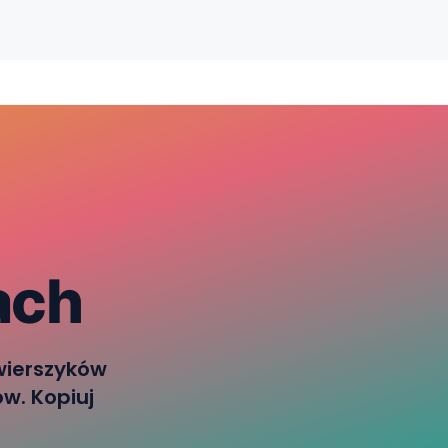
ach
wierszyków
w. Kopiuj