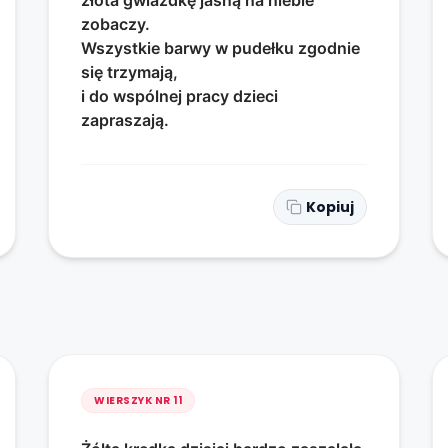
złota gwiazdkę jasną na niebie
zobaczy.
Wszystkie barwy w pudełku zgodnie
się trzymają,
i do wspólnej pracy dzieci
zapraszają.
Kopiuj
WIERSZYK NR
11