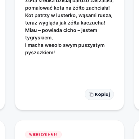
Żółta kredka dzisiaj bardzo zaszalała,
pomalować kota na żółto zachciała!
Kot patrzy w lusterko, wąsami rusza,
teraz wygląda jak żółta kaczucha!
Miau – powiada cicho – jestem
tygryskiem,
i macha wesoło swym puszystym
pyszczkiem!
Kopiuj
WIERSZYK NR
14