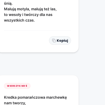
śnią.
Malują motyla, malują też las,
to wesoły i twórczy dla nas
wszystkich czas.
Kopiuj
WIERSZYK NR
6
Kredka pomarańczowa marchewkę
nam tworzy,