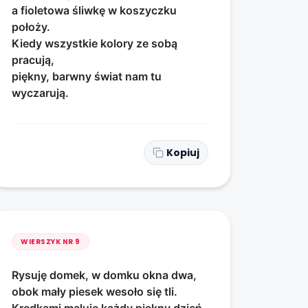
a fioletowa śliwkę w koszyczku
położy.
Kiedy wszystkie kolory ze sobą
pracują,
piękny, barwny świat nam tu
wyczarują.
Kopiuj
WIERSZYK NR
9
Rysuję domek, w domku okna dwa,
obok mały piesek wesoło się tli.