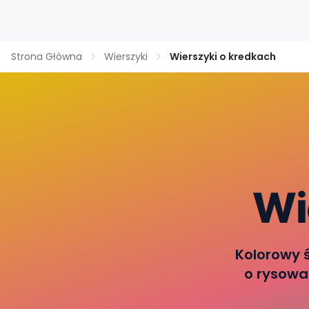
Strona Główna
Wierszyki
Wierszyki o kredkach
Wi
Kolorowy 
o rysowa