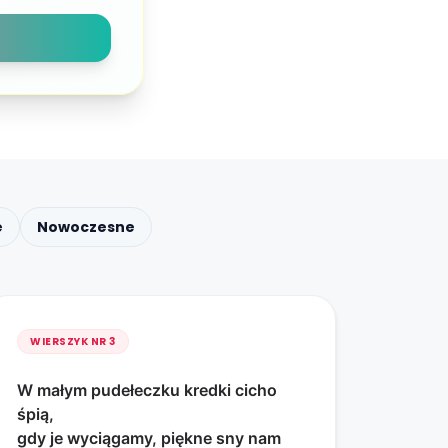
e
Nowoczesne
WIERSZYK NR
3
W małym pudełeczku kredki cicho
śpią,
gdy je wyciągamy, piękne sny nam