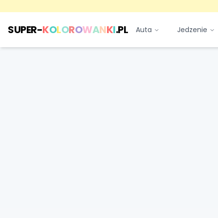
SUPER-
K
O
L
O
R
O
W
A
N
K
I
.PL
Auta
Jedzenie