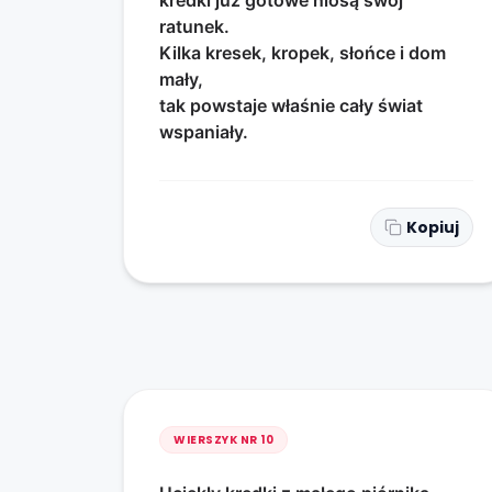
kredki już gotowe niosą swój
ratunek.
Kilka kresek, kropek, słońce i dom
mały,
tak powstaje właśnie cały świat
wspaniały.
Kopiuj
WIERSZYK NR
10