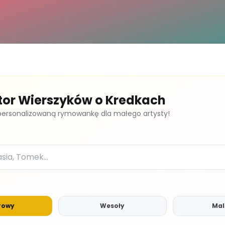
tor Wierszyków o Kredkach
personalizowaną rymowankę dla małego artysty!
rowy
Wesoły
Mal