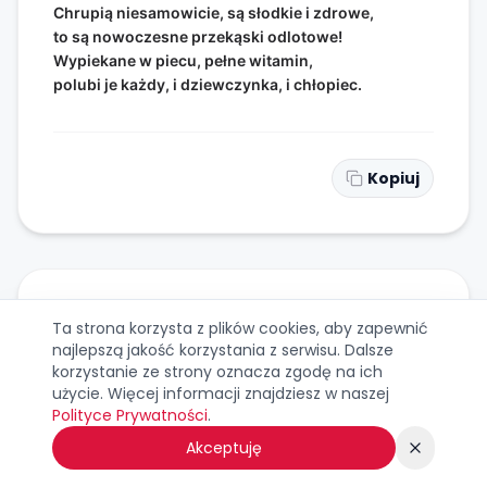
Chrupią niesamowicie, są słodkie i zdrowe,
to są nowoczesne przekąski odlotowe!
Wypiekane w piecu, pełne witamin,
polubi je każdy, i dziewczynka, i chłopiec.
Kopiuj
WIERSZYK NR
34
Ta strona korzysta z plików cookies, aby zapewnić
najlepszą jakość korzystania z serwisu. Dalsze
korzystanie ze strony oznacza zgodę na ich
W wielkich miastach rosną pionowe ogrody,
użycie. Więcej informacji znajdziesz w naszej
gdzie sałata rośnie bez ziemi i wody!
Polityce Prywatności
.
Wodne mgiełki karmią zielone korzenie,
to dla rolnictwa wielkie ulepszenie!
Akceptuję
Świeże warzywa przez cały rok mamy,