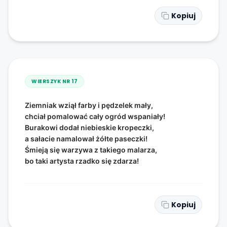
Kopiuj
WIERSZYK NR
17
Ziemniak wziął farby i pędzelek mały,
chciał pomalować cały ogród wspaniały!
Burakowi dodał niebieskie kropeczki,
a sałacie namalował żółte paseczki!
Śmieją się warzywa z takiego malarza,
bo taki artysta rzadko się zdarza!
Kopiuj