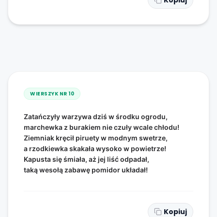
Kopiuj
WIERSZYK NR
10
Zatańczyły warzywa dziś w środku ogrodu,
marchewka z burakiem nie czuły wcale chłodu!
Ziemniak kręcił piruety w modnym swetrze,
a rzodkiewka skakała wysoko w powietrze!
Kapusta się śmiała, aż jej liść odpadał,
taką wesołą zabawę pomidor układał!
Kopiuj