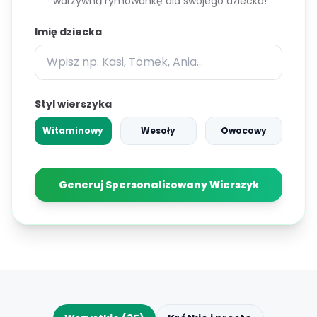
warzywną rymowankę dla swojego dziecka!
Imię dziecka
Styl wierszyka
Witaminowy
Wesoły
Owocowy
Generuj Spersonalizowany Wierszyk