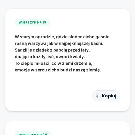
WIERSZYK NR
19
W starym ogrodzie, gdzie słońce cicho gaśnie,
rosną warzywa jak w najpiękniejszej baśni.
Sadził je dziadek z babcią przed laty,
dbając o każdy liść, owoc i kwiaty.
To ciepło miłości, co w ziemi drzemie,
emocje w sercu cicho budzi naszą ziemię.
Kopiuj
WIERSZYK NR
20