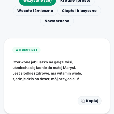
Wszystkie (35)
Krótkie i proste
Wesołe i śmieszne
Ciepłe i klasyczne
Nowoczesne
WIERSZYK NR
1
Czerwone jabłuszko na gałęzi wisi,
uśmiecha się ładnie do małej Marysi.
Jest słodkie i zdrowe, ma witamin wiele,
zjedz je dziś na deser, mój przyjacielu!
Kopiuj