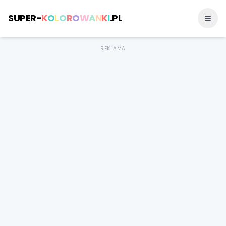
SUPER-
K
O
L
O
R
O
W
A
N
K
I
.PL
REKLAMA