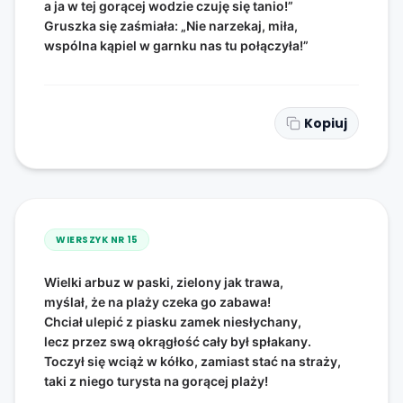
a ja w tej gorącej wodzie czuję się tanio!”
Gruszka się zaśmiała: „Nie narzekaj, miła,
wspólna kąpiel w garnku nas tu połączyła!”
Kopiuj
WIERSZYK NR
15
Wielki arbuz w paski, zielony jak trawa,
myślał, że na plaży czeka go zabawa!
Chciał ulepić z piasku zamek niesłychany,
lecz przez swą okrągłość cały był spłakany.
Toczył się wciąż w kółko, zamiast stać na straży,
taki z niego turysta na gorącej plaży!