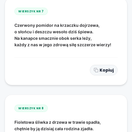
WIERSZYK NR
7
Czerwony pomidor na krzaczku dojrzewa,
o słońcu i deszczu wesoło dziś śpiewa.
Na kanapce smacznie obok serka leży,
każdy z nas w jego zdrową siłę szczerze wierzy!
Kopiuj
WIERSZYK NR
8
Fioletowa śliwka z drzewa w trawie spadła,
chętnie by ją dzisiaj cała rodzina zjadła.