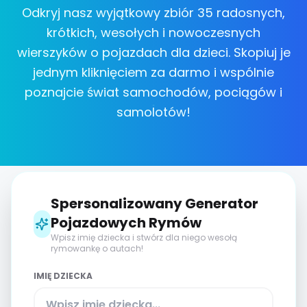
Odkryj nasz wyjątkowy zbiór 35 radosnych,
krótkich, wesołych i nowoczesnych
wierszyków o pojazdach dla dzieci. Skopiuj je
jednym kliknięciem za darmo i wspólnie
poznajcie świat samochodów, pociągów i
samolotów!
Spersonalizowany Generator
Pojazdowych Rymów
Wpisz imię dziecka i stwórz dla niego wesołą
rymowankę o autach!
IMIĘ DZIECKA