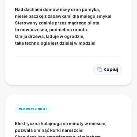
Nad dachami domów mały dron pomyka,
niesie paczkę z zabawkami dla małego smyka!
Sterowany zdalnie przez mądrego pilota,
to nowoczesna, podniebna robota.
Omija drzewa, ląduje w ogrodzie,
taka technologia jest dzisiaj w modzie!
Kopiuj
WIERSZYK NR
31
Elektryczna hulajnoga na minuty w mieście,
pozwala ominąć korki nareszcie!
Skanujesz kod smartfonem z uśmiechem,