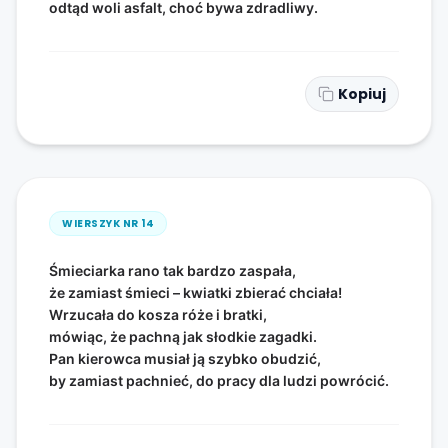
odtąd woli asfalt, choć bywa zdradliwy.
Kopiuj
WIERSZYK NR
14
Śmieciarka rano tak bardzo zaspała,
że zamiast śmieci – kwiatki zbierać chciała!
Wrzucała do kosza róże i bratki,
mówiąc, że pachną jak słodkie zagadki.
Pan kierowca musiał ją szybko obudzić,
by zamiast pachnieć, do pracy dla ludzi powrócić.