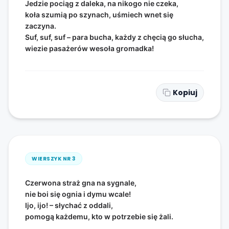
Jedzie pociąg z daleka, na nikogo nie czeka,
koła szumią po szynach, uśmiech wnet się
zaczyna.
Suf, suf, suf – para bucha, każdy z chęcią go słucha,
wiezie pasażerów wesoła gromadka!
Kopiuj
WIERSZYK NR
3
Czerwona straż gna na sygnale,
nie boi się ognia i dymu wcale!
Ijo, ijo! – słychać z oddali,
pomogą każdemu, kto w potrzebie się żali.