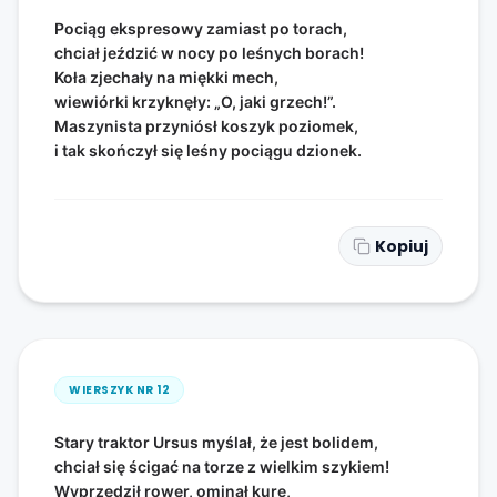
Pociąg ekspresowy zamiast po torach,
chciał jeździć w nocy po leśnych borach!
Koła zjechały na miękki mech,
wiewiórki krzyknęły: „O, jaki grzech!”.
Maszynista przyniósł koszyk poziomek,
i tak skończył się leśny pociągu dzionek.
Kopiuj
WIERSZYK NR
12
Stary traktor Ursus myślał, że jest bolidem,
chciał się ścigać na torze z wielkim szykiem!
Wyprzedził rower, ominął kurę,