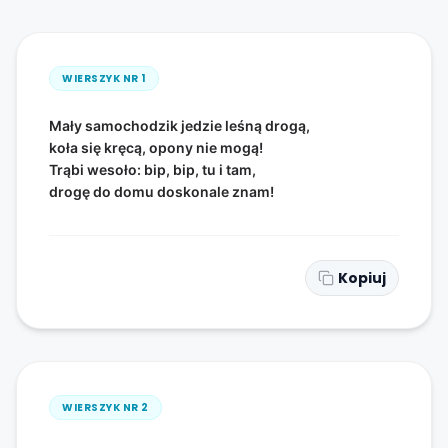
WIERSZYK NR
1
Mały samochodzik jedzie leśną drogą,
koła się kręcą, opony nie mogą!
Trąbi wesoło: bip, bip, tu i tam,
drogę do domu doskonale znam!
Kopiuj
WIERSZYK NR
2