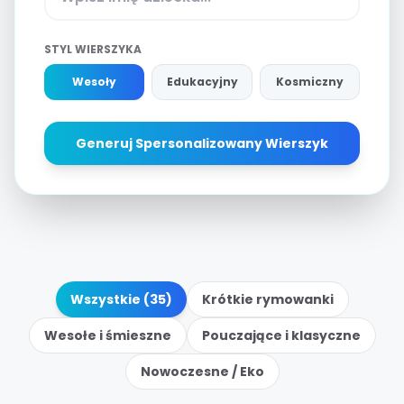
STYL WIERSZYKA
Wesoły
Edukacyjny
Kosmiczny
Generuj Spersonalizowany Wierszyk
Wszystkie (35)
Krótkie rymowanki
Wesołe i śmieszne
Pouczające i klasyczne
Nowoczesne / Eko