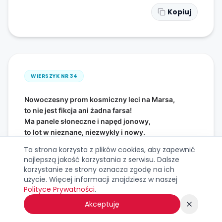
Kopiuj
WIERSZYK NR
34
Nowoczesny prom kosmiczny leci na Marsa,
to nie jest fikcja ani żadna farsa!
Ma panele słoneczne i napęd jonowy,
to lot w nieznane, niezwykły i nowy.
Kosmiczni turyści lecą podziwiać gwiazdy,
Ta strona korzysta z plików cookies, aby zapewnić
wspaniałe emocje dla załogi każdej.
najlepszą jakość korzystania z serwisu. Dalsze
korzystanie ze strony oznacza zgodę na ich
użycie. Więcej informacji znajdziesz w naszej
Polityce Prywatności
.
Kopiuj
Akceptuję