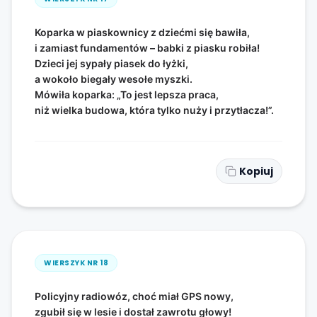
Koparka w piaskownicy z dziećmi się bawiła,
i zamiast fundamentów – babki z piasku robiła!
Dzieci jej sypały piasek do łyżki,
a wokoło biegały wesołe myszki.
Mówiła koparka: „To jest lepsza praca,
niż wielka budowa, która tylko nuży i przytłacza!”.
Kopiuj
WIERSZYK NR
18
Policyjny radiowóz, choć miał GPS nowy,
zgubił się w lesie i dostał zawrotu głowy!