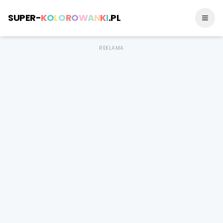
SUPER-
K
O
L
O
R
O
W
A
N
K
I
.PL
REKLAMA