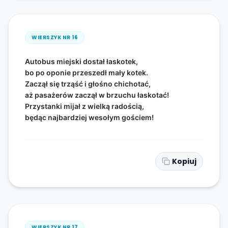
WIERSZYK NR
16
Autobus miejski dostał łaskotek,
bo po oponie przeszedł mały kotek.
Zaczął się trząść i głośno chichotać,
aż pasażerów zaczął w brzuchu łaskotać!
Przystanki mijał z wielką radością,
będąc najbardziej wesołym gościem!
Kopiuj
WIERSZYK NR
17