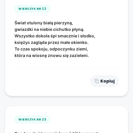
WIERSZYK NR
22
Świat otulony białą pierzyną,
gwiazdki na niebie cichutko płyną.
Wszystko dokoła śpi smacznie i słodko,
księżyc zagląda przez małe okienko.
To czas spokoju, odpoczynku ziemi,
która na wiosnę znowu się zazieleni.
Kopiuj
WIERSZYK NR
23