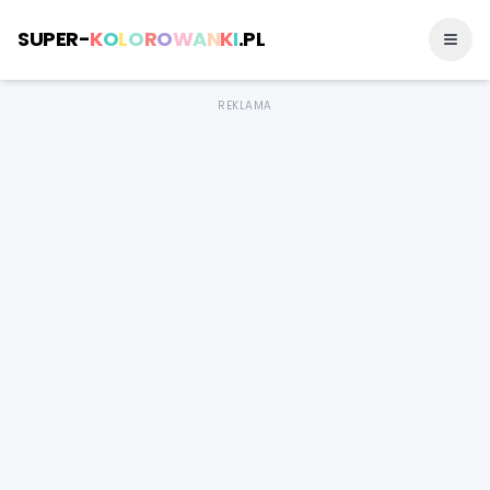
SUPER-
K
O
L
O
R
O
W
A
N
K
I
.PL
REKLAMA