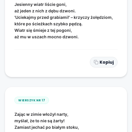
Jesienny wiatr liście goni,
aż jeden z nich z dębu dzwoni.
'Uciekajmy przed grabiami!' – krzyczy żołędziom,
które po ścieżkach szybko pędzą.
Wiatr się śmieje z tej pogoni,
aż mu w uszach mocno dzwoni.
Kopiuj
WIERSZYK NR
17
Zając w zimie włożył narty,
myślał, że to nie są żarty!
Zamiast jechać po białym stoku,