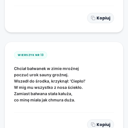
Kopiuj
WIERSZYK NR
13
Chciał bałwanek w zimie mroźnej
poczuć urok sauny groźnej.
Wszedł do środka, krzyknął: 'Ciepło!'
W mig mu wszystko z nosa ściekło.
Zamiast bałwana stała kałuża,
co minę miała jak chmura duża.
Kopiuj