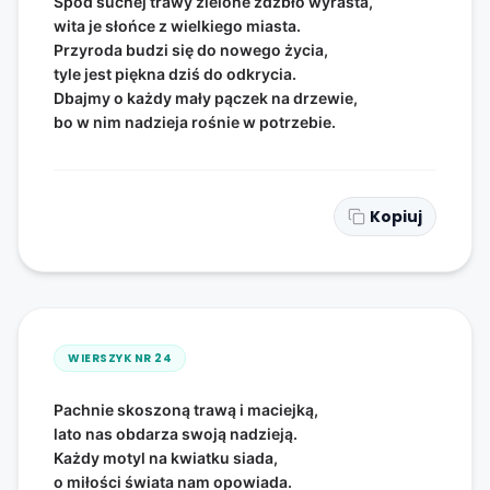
Spod suchej trawy zielone źdźbło wyrasta,
wita je słońce z wielkiego miasta.
Przyroda budzi się do nowego życia,
tyle jest piękna dziś do odkrycia.
Dbajmy o każdy mały pączek na drzewie,
bo w nim nadzieja rośnie w potrzebie.
Kopiuj
WIERSZYK NR
24
Pachnie skoszoną trawą i maciejką,
lato nas obdarza swoją nadzieją.
Każdy motyl na kwiatku siada,
o miłości świata nam opowiada.