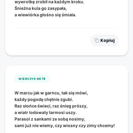
wywrotkę zrobił na każdym kroku.
Śnieżna kula go zasypała,
a wiewiórka głośno się śmiała.
Kopiuj
WIERSZYK NR
18
W marcu jak w garncu, tak się mówi,
każdy pogodę chętnie zgubi.
Raz słońce świeci, raz śnieg prószy,
a wiatr lodowaty tarmosi uszy.
Parasol z sankami ze sobą nosimy,
sami już nie wiemy, czy wiosny czy zimy chcemy!