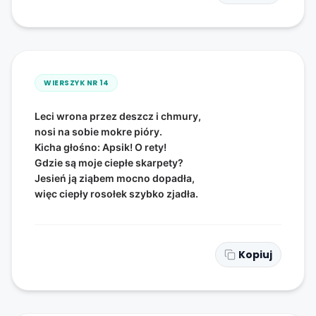
WIERSZYK NR
14
Leci wrona przez deszcz i chmury,
nosi na sobie mokre pióry.
Kicha głośno: Apsik! O rety!
Gdzie są moje ciepłe skarpety?
Jesień ją ziąbem mocno dopadła,
więc ciepły rosołek szybko zjadła.
Kopiuj