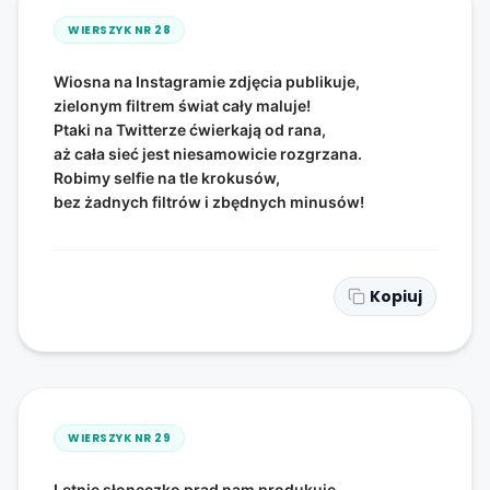
WIERSZYK NR
28
Wiosna na Instagramie zdjęcia publikuje,
zielonym filtrem świat cały maluje!
Ptaki na Twitterze ćwierkają od rana,
aż cała sieć jest niesamowicie rozgrzana.
Robimy selfie na tle krokusów,
bez żadnych filtrów i zbędnych minusów!
Kopiuj
WIERSZYK NR
29
Letnie słoneczko prąd nam produkuje,