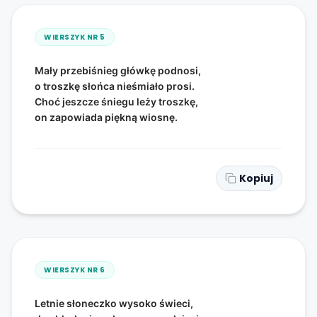
WIERSZYK NR
5
Mały przebiśnieg główkę podnosi,
o troszkę słońca nieśmiało prosi.
Choć jeszcze śniegu leży troszkę,
on zapowiada piękną wiosnę.
Kopiuj
WIERSZYK NR
6
Letnie słoneczko wysoko świeci,