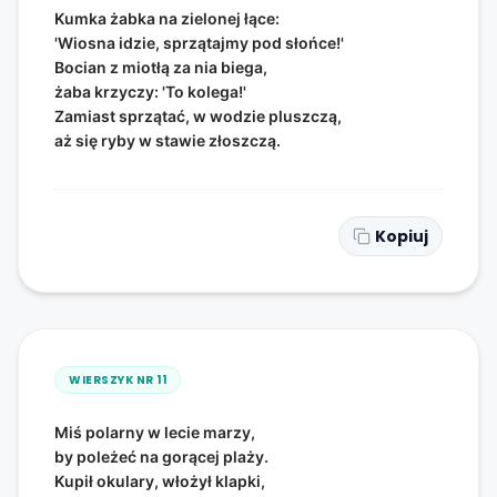
Kumka żabka na zielonej łące:
'Wiosna idzie, sprzątajmy pod słońce!'
Bocian z miotłą za nia biega,
żaba krzyczy: 'To kolega!'
Zamiast sprzątać, w wodzie pluszczą,
aż się ryby w stawie złoszczą.
Kopiuj
WIERSZYK NR
11
Miś polarny w lecie marzy,
by poleżeć na gorącej plaży.
Kupił okulary, włożył klapki,