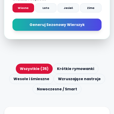
Wiosna
Lato
Jesień
Zima
Generuj Sezonowy Wierszyk
Wszystkie (35)
Krótkie rymowanki
Wesołe i śmieszne
Wzruszające nastroje
Nowoczesne / Smart