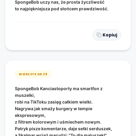
SpongeBob uczy nas, że prosta życzliwość
to najpiękniejsza pod słońcem prawdziwość.
Kopiuj
WIERSZYK NR
28
SpongeBob Kanciastoporty ma smartfon z
muszelki,
robi na TikToku zasięg całkiem wielki.
Nagrywa jak smaży burgery w tempie
ekspresowym,
z filtrem kolorowym i uśmiechem nowym.
Patryk pisze komentarze, daje setki serduszek,
a Skalmar wciąż marudzi: "To dla maluszek!".