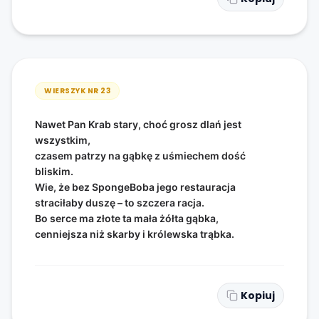
WIERSZYK NR
23
Nawet Pan Krab stary, choć grosz dlań jest
wszystkim,
czasem patrzy na gąbkę z uśmiechem dość
bliskim.
Wie, że bez SpongeBoba jego restauracja
straciłaby duszę – to szczera racja.
Bo serce ma złote ta mała żółta gąbka,
cenniejsza niż skarby i królewska trąbka.
Kopiuj