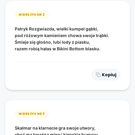
WIERSZYK NR
2
Patryk Rozgwiazda, wielki kumpel gąbki,
pod różowym kamieniem chowa swoje trąbki.
Śmieje się głośno, lubi lody z piasku,
razem robią hałas w Bikini Bottom blasku.
Kopiuj
WIERSZYK NR
3
Skalmar na klarnecie gra swoje utwory,
choć ma kwaśną minę i kiepskie humory.