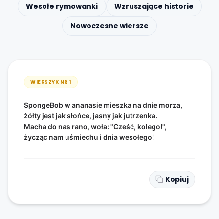
Wesołe rymowanki
Wzruszające historie
Nowoczesne wiersze
WIERSZYK NR
1
SpongeBob w ananasie mieszka na dnie morza,
żółty jest jak słońce, jasny jak jutrzenka.
Macha do nas rano, woła: "Cześć, kolego!",
życząc nam uśmiechu i dnia wesołego!
Kopiuj