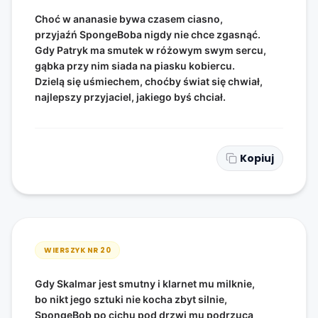
Choć w ananasie bywa czasem ciasno,
przyjaźń SpongeBoba nigdy nie chce zgasnąć.
Gdy Patryk ma smutek w różowym swym sercu,
gąbka przy nim siada na piasku kobiercu.
Dzielą się uśmiechem, choćby świat się chwiał,
najlepszy przyjaciel, jakiego byś chciał.
Kopiuj
WIERSZYK NR
20
Gdy Skalmar jest smutny i klarnet mu milknie,
bo nikt jego sztuki nie kocha zbyt silnie,
SpongeBob po cichu pod drzwi mu podrzuca