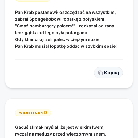
Pan Krab postanowił oszczędzać na wszystkim,
zabrał SpongeBobowi łopatkę z połyskiem.
"Smaż hamburgery palcem!" – rozkazał od rana,
lecz gąbka od tego była potargana.
Gdy klienci ujrzeli palec w ciepłym sosie,
Pan Krab musiał łopatkę oddać w szybkim sosie!
Kopiuj
WIERSZYK NR
13
Gacuś ślimak myślał, że jest wielkim lwem,
ryczał na meduzy przed wieczornym snem.