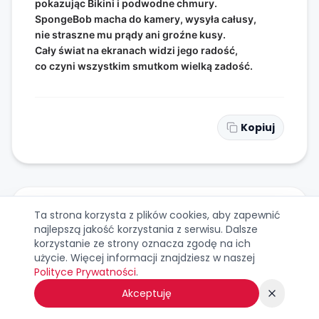
pokazując Bikini i podwodne chmury.
SpongeBob macha do kamery, wysyła całusy,
nie straszne mu prądy ani groźne kusy.
Cały świat na ekranach widzi jego radość,
co czyni wszystkim smutkom wielką zadość.
Kopiuj
Ta strona korzysta z plików cookies, aby zapewnić
WIERSZYK NR
34
najlepszą jakość korzystania z serwisu. Dalsze
korzystanie ze strony oznacza zgodę na ich
Smażenie burgerów na indukcyjnej płycie,
użycie. Więcej informacji znajdziesz w naszej
to dla Pana Kraba nowoczesne życie.
Polityce Prywatności
.
Lecz SpongeBob wciąż woli stary, dobry grill,
Akceptuję
by z zapachu potraw cieszyć się w każdej z chwil.
Tradycja i nowoczesność pod wodą się łączą,