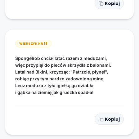
Kopiuj
WIERSZYK NR
16
SpongeBob chciał latać razem z meduzami,
więc przypiął do pleców skrzydła z balonami.
Latał nad Bikini, krzycząc: "Patrzcie, płynę!",
robiąc przy tym bardzo zadowoloną minę.
Lecz meduza z tyłu igiełką go dziabła,
i gąbka na ziemię jak gruszka spadła!
Kopiuj