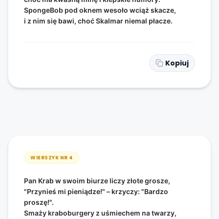
SpongeBob pod oknem wesoło wciąż skacze,
i z nim się bawi, choć Skalmar niemal płacze.
Kopiuj
WIERSZYK NR
4
Pan Krab w swoim biurze liczy złote grosze,
"Przynieś mi pieniądze!" – krzyczy: "Bardzo
proszę!".
Smaży kraboburgery z uśmiechem na twarzy,