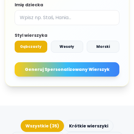
Imię dziecka
Styl wierszyka
Gąbczasty
Wesoły
Morski
Generuj Spersonalizowany Wierszyk
Wszystkie (35)
Krótkie wierszyki