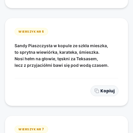
WIERSZYK NR
6
Sandy Piaszczysta w kopule ze szkła mieszka,
to sprytna wiewiórka, karateka, śmieszka.
Nosi hełm na głowie, tęskni za Teksasem,
lecz z przyjaciółmi bawi się pod wodą czasem.
Kopiuj
WIERSZYK NR
7