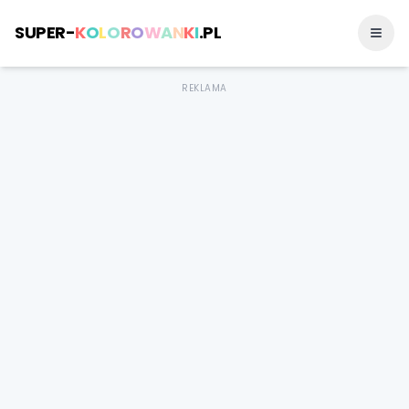
SUPER-
K
O
L
O
R
O
W
A
N
K
I
.PL
REKLAMA