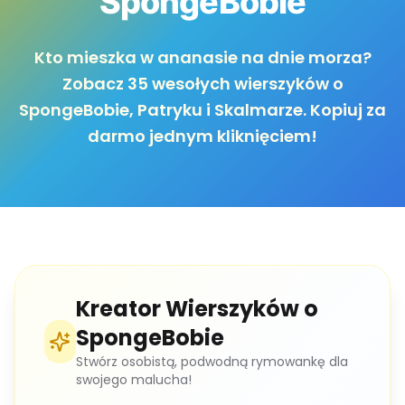
SpongeBobie
Kto mieszka w ananasie na dnie morza?
Zobacz 35 wesołych wierszyków o
SpongeBobie, Patryku i Skalmarze. Kopiuj za
darmo jednym kliknięciem!
Kreator Wierszyków o
SpongeBobie
Stwórz osobistą, podwodną rymowankę dla
swojego malucha!