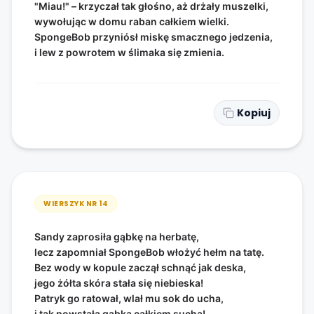
"Miau!" – krzyczał tak głośno, aż drżały muszelki,
wywołując w domu raban całkiem wielki.
SpongeBob przyniósł miskę smacznego jedzenia,
i lew z powrotem w ślimaka się zmienia.
Kopiuj
WIERSZYK NR
14
Sandy zaprosiła gąbkę na herbatę,
lecz zapomniał SpongeBob włożyć hełm na tatę.
Bez wody w kopule zaczął schnąć jak deska,
jego żółta skóra stała się niebieska!
Patryk go ratował, wlał mu sok do ucha,
i tak powstała gąbka całkiem sucha!