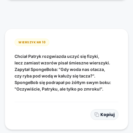
WIERSZYK NR
10
Chciał Patryk rozgwiazda uczyć się fizyki,
lecz zamiast wzorów pisał śmieszne wierszyki.
Zapytał SpongeBoba: "Gdy woda nas otacza,
czy ryba pod wodą w kałuży się tacza?".
SpongeBob się podrapał po żółtym swym boku:
"Oczywiście, Patryku, ale tylko po zmroku!".
Kopiuj