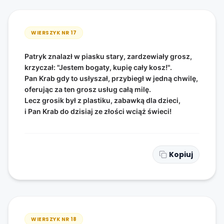
WIERSZYK NR
17
Patryk znalazł w piasku stary, zardzewiały grosz,
krzyczał: "Jestem bogaty, kupię cały kosz!".
Pan Krab gdy to usłyszał, przybiegł w jedną chwilę,
oferując za ten grosz usług całą milę.
Lecz grosik był z plastiku, zabawką dla dzieci,
i Pan Krab do dzisiaj ze złości wciąż świeci!
Kopiuj
WIERSZYK NR
18