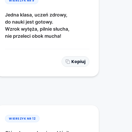
WIERSZYK NR
9
Jedna klasa, uczeń zdrowy,
do nauki jest gotowy.
Wzrok wytęża, pilnie słucha,
nie przeleci obok mucha!
Kopiuj
WIERSZYK NR
12