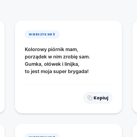
WIERSZYK NR
5
Kolorowy piórnik mam,
porządek w nim zrobię sam.
Gumka, ołówek i linijka,
to jest moja super brygada!
Kopiuj