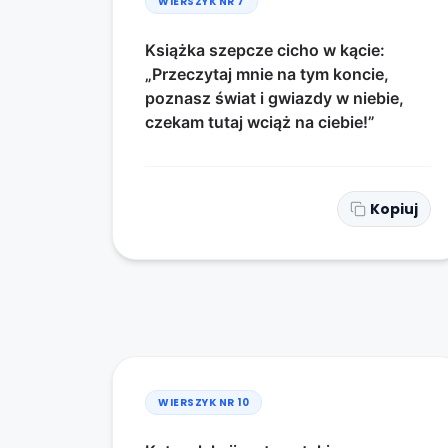
WIERSZYK NR
7
Książka szepcze cicho w kącie:
„Przeczytaj mnie na tym koncie,
poznasz świat i gwiazdy w niebie,
czekam tutaj wciąż na ciebie!”
Kopiuj
WIERSZYK NR
10