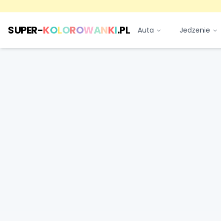
SUPER-
K
O
L
O
R
O
W
A
N
K
I
.PL
Auta
Jedzenie