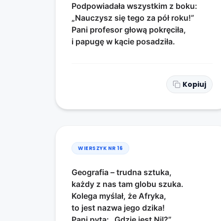
Podpowiadała wszystkim z boku:
„Nauczysz się tego za pół roku!”
Pani profesor głową pokręciła,
i papugę w kącie posadziła.
Kopiuj
WIERSZYK NR
16
Geografia – trudna sztuka,
każdy z nas tam globu szuka.
Kolega myślał, że Afryka,
to jest nazwa jego dzika!
Pani pyta: „Gdzie jest Nil?”