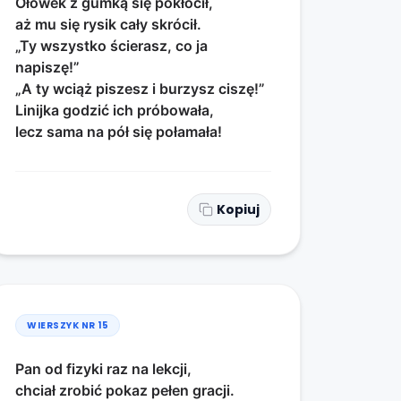
Ołówek z gumką się pokłócił,
aż mu się rysik cały skrócił.
„Ty wszystko ścierasz, co ja
napiszę!”
„A ty wciąż piszesz i burzysz ciszę!”
Linijka godzić ich próbowała,
lecz sama na pół się połamała!
Kopiuj
WIERSZYK NR
15
Pan od fizyki raz na lekcji,
chciał zrobić pokaz pełen gracji.