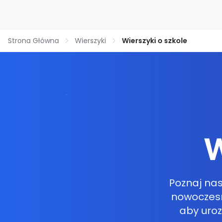
Strona Główna
Wierszyki
Wierszyki o szkole
W
Poznaj nas
nowoczesny
aby uroz