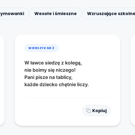
 rymowanki
Wesołe i śmieszne
Wzruszające szkoln
WIERSZYK NR
2
W ławce siedzę z kolegą,
nie boimy się niczego!
Pani pisze na tablicy,
każde dziecko chętnie liczy.
Kopiuj