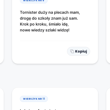
WIERSZYK NR
8
Tornister duży na plecach mam,
drogę do szkoły znam już sam.
Krok po kroku, śmiało idę,
nowe wiedzy szlaki widzę!
Kopiuj
WIERSZYK NR
11