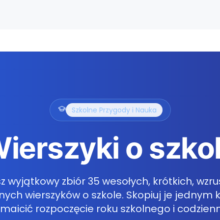
Szkolne Przygody i Nauka
ierszyki o szko
z wyjątkowy zbiór 35 wesołych, krótkich, wzru
ch wierszyków o szkole. Skopiuj je jednym k
maicić rozpoczęcie roku szkolnego i codzienn