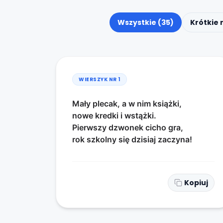
Wszystkie (35)
Krótkie
WIERSZYK NR
1
Mały plecak, a w nim książki,
nowe kredki i wstążki.
Pierwszy dzwonek cicho gra,
rok szkolny się dzisiaj zaczyna!
Kopiuj