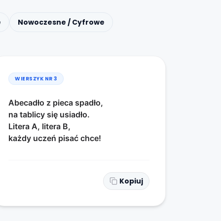
e
Nowoczesne / Cyfrowe
WIERSZYK NR
3
Abecadło z pieca spadło,
na tablicy się usiadło.
Litera A, litera B,
każdy uczeń pisać chce!
Kopiuj