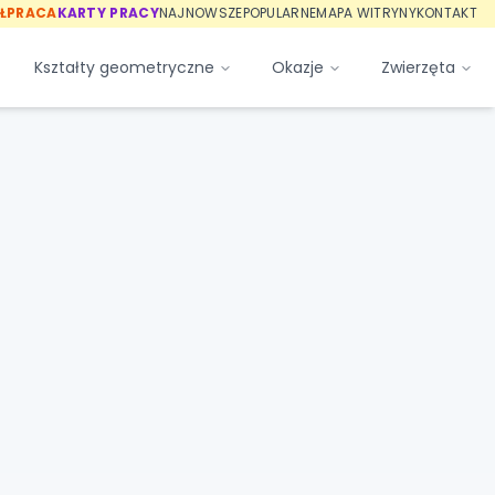
ŁPRACA
KARTY PRACY
NAJNOWSZE
POPULARNE
MAPA WITRYNY
KONTAKT
Kształty geometryczne
Okazje
Zwierzęta