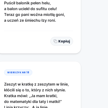
Puścił balonik pełen helu,
a balon uciekł do sufitu celu!
Teraz go pani woźna miotłą goni,
a uczeń ze śmiechu łzy roni.
Kopiuj
WIERSZYK NR
18
Zeszyt w kratkę z zeszytem w linie,
kłócili się o to, który z nich słynie.
Kratka mówi: „Ja mam kratki,
do matematyki dla taty i matki!”
Linia krzyczy: „A ja linie,