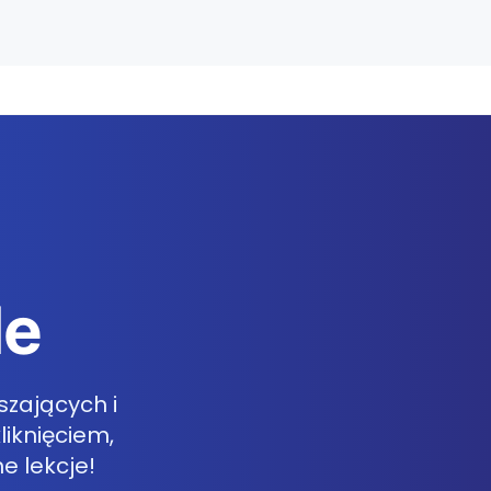
le
szających i
liknięciem,
e lekcje!