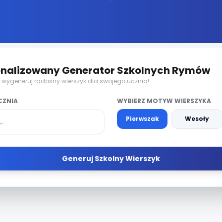
nalizowany Generator Szkolnych Rymów
i wygeneruj radosny wierszyk dla swojego ucznia!
UCZNIA
WYBIERZ MOTYW WIERSZYKA
Pierwszak
Wesoły
Generuj Szkolny Wierszyk