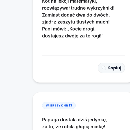
Kot na lekcji matematyki,
rozwiązywał trudne wykrzykniki!
Zamiast dodać dwa do dwóch,
zjadł z zeszytu tłustych much!
Pani mówi: „Kocie drogi,
dostajesz dwóję za te rogi!”
Kopiuj
WIERSZYK NR
13
Papuga dostała dziś jedynkę,
za to, że robiła głupią minkę!