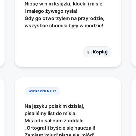
Niosę w nim książki, klocki i misie,
i małego żywego rysia!
Gdy go otworzyłem na przyrodzie,
wszystkie chomiki były w modzie!
Kopiuj
WIERSZYK NR
17
Na języku polskim dzisiaj,
pisaliśmy list do misia.
Miś odpisał nam z oddali:
„Ortografii byście się nauczali!
Zamiast 'miud' pisze się 'miód',