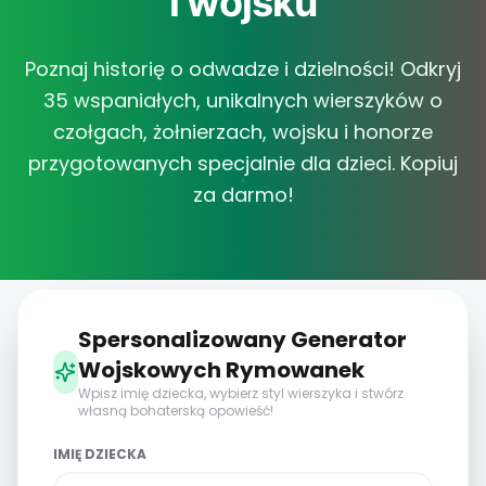
i wojsku
Poznaj historię o odwadze i dzielności! Odkryj
35 wspaniałych, unikalnych wierszyków o
czołgach, żołnierzach, wojsku i honorze
przygotowanych specjalnie dla dzieci. Kopiuj
za darmo!
Spersonalizowany Generator
Wojskowych Rymowanek
Wpisz imię dziecka, wybierz styl wierszyka i stwórz
własną bohaterską opowieść!
IMIĘ DZIECKA