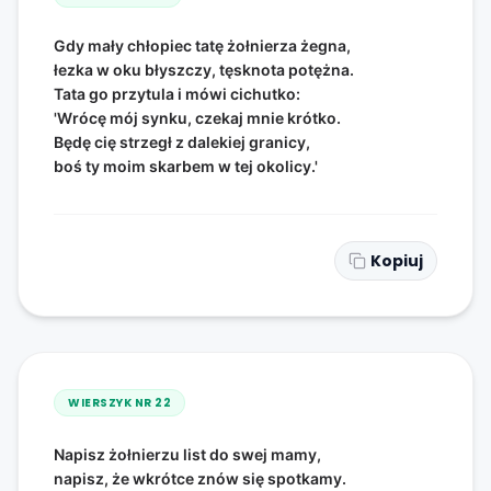
Gdy mały chłopiec tatę żołnierza żegna,
łezka w oku błyszczy, tęsknota potężna.
Tata go przytula i mówi cichutko:
'Wrócę mój synku, czekaj mnie krótko.
Będę cię strzegł z dalekiej granicy,
boś ty moim skarbem w tej okolicy.'
Kopiuj
WIERSZYK NR
22
Napisz żołnierzu list do swej mamy,
napisz, że wkrótce znów się spotkamy.