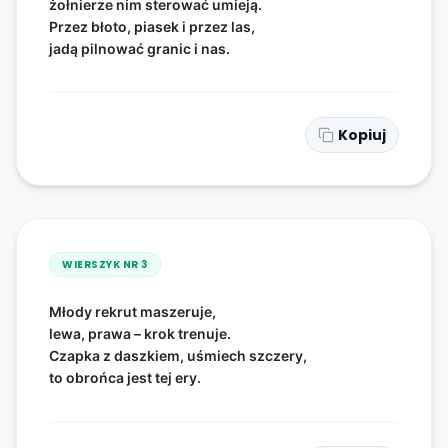
żołnierze nim sterować umieją.
Przez błoto, piasek i przez las,
jadą pilnować granic i nas.
Kopiuj
WIERSZYK NR
3
Młody rekrut maszeruje,
lewa, prawa – krok trenuje.
Czapka z daszkiem, uśmiech szczery,
to obrońca jest tej ery.