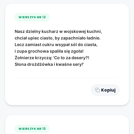
WIERSZYK NR
12
Nasz dzielny kucharz w wojskowej kuchni,
chciał upiec ciasto, by zapachniało ładnie.
Lecz zamiast cukru wsypał sól do ciasta,
i zupa grochowa spaliła się zgoła!
Żołnierze krzyczą: 'Co to za desery?!
Słona drożdżówka i kwaśne sery!'
Kopiuj
WIERSZYK NR
13