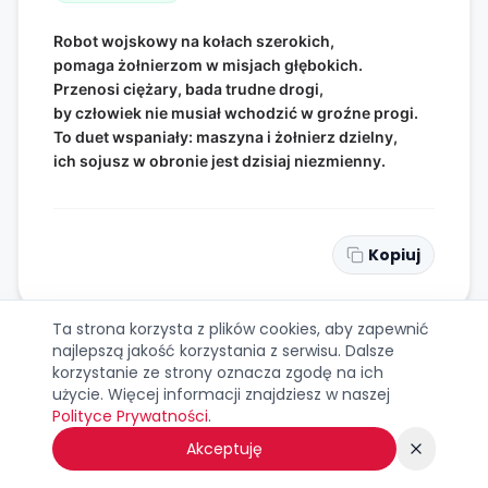
Robot wojskowy na kołach szerokich,
pomaga żołnierzom w misjach głębokich.
Przenosi ciężary, bada trudne drogi,
by człowiek nie musiał wchodzić w groźne progi.
To duet wspaniały: maszyna i żołnierz dzielny,
ich sojusz w obronie jest dzisiaj niezmienny.
Kopiuj
Ta strona korzysta z plików cookies, aby zapewnić
najlepszą jakość korzystania z serwisu. Dalsze
korzystanie ze strony oznacza zgodę na ich
użycie. Więcej informacji znajdziesz w naszej
WIERSZYK NR
34
Polityce Prywatności
.
Żołnierze dzisiaj uczą się języków,
Akceptuję
podróżują po świecie bez zbędnych krzyków.