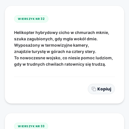
WIERSZYK NR
32
Helikopter hybrydowy cicho w chmurach mknie,
szuka zagubionych, gdy mgła wokół dmie.
Wyposażony w termowizyjne kamery,
znajdzie turystę w górach na cztery stery.
To nowoczesne wojsko, co niesie pomoc ludziom,
gdy w trudnych chwilach ratownicy się trudzą.
Kopiuj
WIERSZYK NR
33