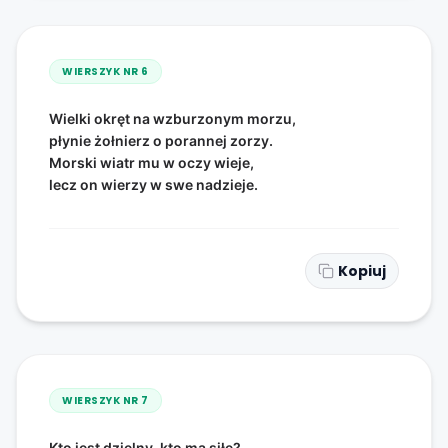
WIERSZYK NR
6
Wielki okręt na wzburzonym morzu,
płynie żołnierz o porannej zorzy.
Morski wiatr mu w oczy wieje,
lecz on wierzy w swe nadzieje.
Kopiuj
WIERSZYK NR
7
Kto jest dzielny, kto ma siłę?