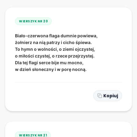
WIERSZYK NR
20
Biało-czerwona flaga dumnie powiewa,
żołnierz na nią patrzy i cicho śpiewa.
To hymn o wolności, o ziemi ojczystej,
o miłości czystej, o rzece przejrzystej.
Dla tej flagi serce bije mu mocno,
w dzień słoneczny i w porę nocną.
Kopiuj
WIERSZYK NR
21