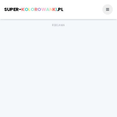
SUPER-
K
O
L
O
R
O
W
A
N
K
I
.PL
REKLAMA