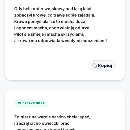
Gdy helikopter wojskowy nad łąką latał,
zobaczył krowę, co trawę sobie zajadała.
Krowa pomyślała, że to mucha duża,
i ogonem macha, choć wiatr ją odurza!
Pilot się śmieje i macha skrzydłami,
a krowa mu odpowiada wesołymi muczeniami!
Kopiuj
WIERSZYK NR
14
Żołnierz na warcie bardzo chciał spać,
i zaczął cicho owieczki brać.
Jedna owieczka, druga i trzecia,