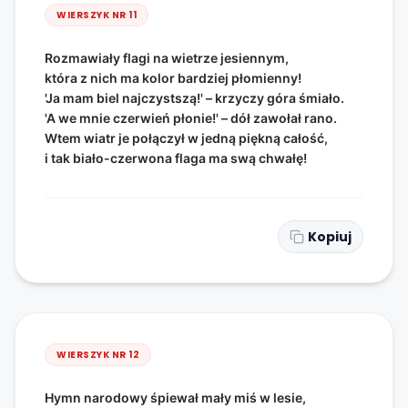
WIERSZYK NR
11
Rozmawiały flagi na wietrze jesiennym,
która z nich ma kolor bardziej płomienny!
'Ja mam biel najczystszą!' – krzyczy góra śmiało.
'A we mnie czerwień płonie!' – dół zawołał rano.
Wtem wiatr je połączył w jedną piękną całość,
i tak biało-czerwona flaga ma swą chwałę!
Kopiuj
WIERSZYK NR
12
Hymn narodowy śpiewał mały miś w lesie,