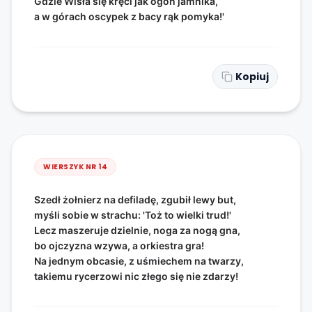
Gdzie Wisła się kręci jak ogon jamnika,
a w górach oscypek z bacy rąk pomyka!'
Kopiuj
WIERSZYK NR
14
Szedł żołnierz na defiladę, zgubił lewy but,
myśli sobie w strachu: 'Toż to wielki trud!'
Lecz maszeruje dzielnie, noga za nogą gna,
bo ojczyzna wzywa, a orkiestra gra!
Na jednym obcasie, z uśmiechem na twarzy,
takiemu rycerzowi nic złego się nie zdarzy!