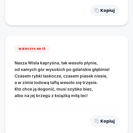
Kopiuj
WIERSZYK NR
15
Nasza Wisła kapryśna, tak wesoło płynie,
od samych gór wysokich po gdańskie głębinie!
Czasem rybki łaskocze, czasem piasek niesie,
a w zimie lodową taflą wesoło się trzęsie.
Kto chce ją dogonić, musi szybko biec,
albo na jej brzegu z książką miłą lec!
Kopiuj