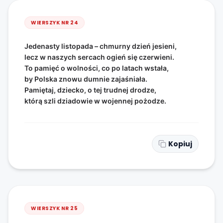
WIERSZYK NR
24
Jedenasty listopada – chmurny dzień jesieni,
lecz w naszych sercach ogień się czerwieni.
To pamięć o wolności, co po latach wstała,
by Polska znowu dumnie zajaśniała.
Pamiętaj, dziecko, o tej trudnej drodze,
którą szli dziadowie w wojennej pożodze.
Kopiuj
WIERSZYK NR
25