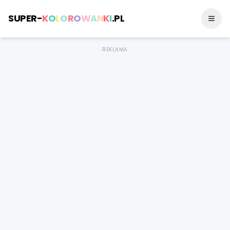
SUPER-
K
O
L
O
R
O
W
A
N
K
I
.PL
REKLAMA