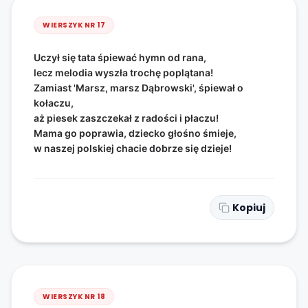
WIERSZYK NR
17
Uczył się tata śpiewać hymn od rana,
lecz melodia wyszła trochę poplątana!
Zamiast 'Marsz, marsz Dąbrowski', śpiewał o
kołaczu,
aż piesek zaszczekał z radości i płaczu!
Mama go poprawia, dziecko głośno śmieje,
w naszej polskiej chacie dobrze się dzieje!
Kopiuj
WIERSZYK NR
18