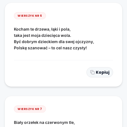
WIERSZYK NR
6
Kocham te drzewa, łąki i pola,
taka jest moja dziecięca wola.
Być dobrym dzieckiem dla swej ojczyzny,
Polskę szanować – to cel nasz czysty!
Kopiuj
WIERSZYK NR
7
Biały orzełek na czerwonym tle,