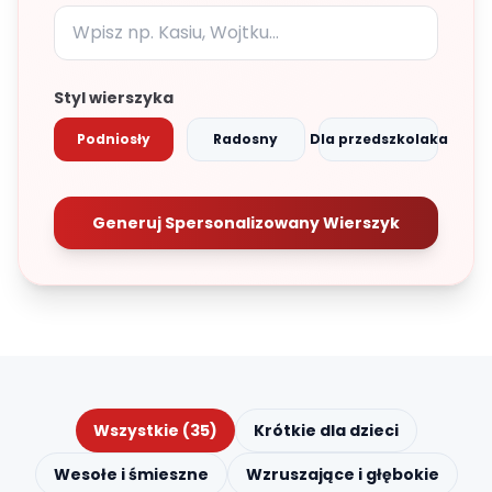
Styl wierszyka
Podniosły
Radosny
Dla przedszkolaka
Generuj Spersonalizowany Wierszyk
Wszystkie (35)
Krótkie dla dzieci
Wesołe i śmieszne
Wzruszające i głębokie