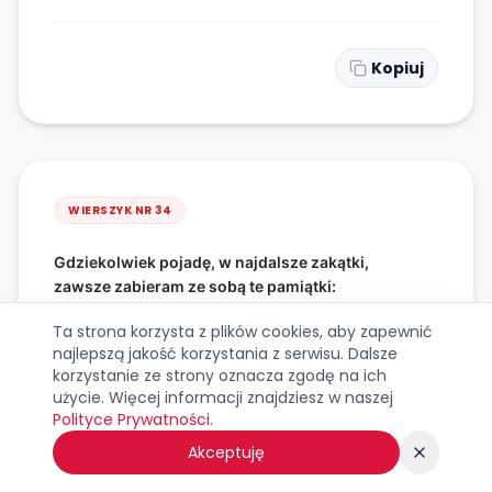
Kopiuj
WIERSZYK NR
34
Gdziekolwiek pojadę, w najdalsze zakątki,
zawsze zabieram ze sobą te pamiątki:
szacunek dla godła, pamięć o języku,
Ta strona korzysta z plików cookies, aby zapewnić
i dumę z Polaków, których jest tak bezliku!
najlepszą jakość korzystania z serwisu. Dalsze
Bo ojczyznę ma się w sercu, a nie w paszporcie,
korzystanie ze strony oznacza zgodę na ich
pokazuję to w nauce, sztuce i sporcie.
użycie. Więcej informacji znajdziesz w naszej
Polityce Prywatności
.
Akceptuję
Kopiuj