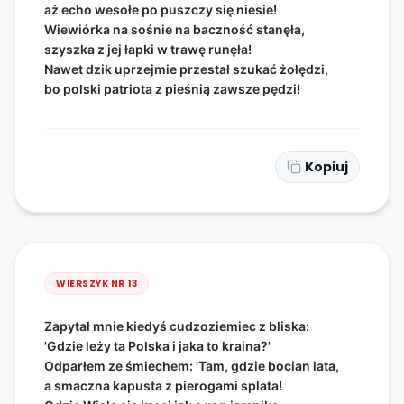
aż echo wesołe po puszczy się niesie!
Wiewiórka na sośnie na baczność stanęła,
szyszka z jej łapki w trawę runęła!
Nawet dzik uprzejmie przestał szukać żołędzi,
bo polski patriota z pieśnią zawsze pędzi!
Kopiuj
WIERSZYK NR
13
Zapytał mnie kiedyś cudzoziemiec z bliska:
'Gdzie leży ta Polska i jaka to kraina?'
Odparłem ze śmiechem: 'Tam, gdzie bocian lata,
a smaczna kapusta z pierogami splata!