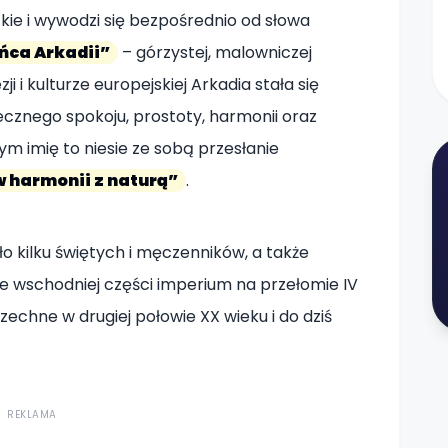
kie i wywodzi się bezpośrednio od słowa
ńca Arkadii”
– górzystej, malowniczej
i i kulturze europejskiej Arkadia stała się
cznego spokoju, prostoty, harmonii oraz
ym imię to niesie ze sobą przesłanie
w harmonii z naturą”
.
iło kilku świętych i męczenników, a także
e wschodniej części imperium na przełomie IV
szechne w drugiej połowie XX wieku i do dziś
REKLAMA