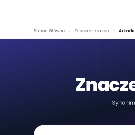
Strona Główna
Znaczenie imion
Arkadi
Znacze
Synonim 