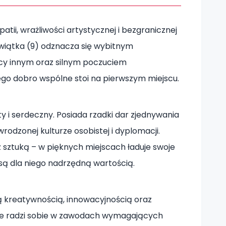
atii, wrażliwości artystycznej i bezgranicznej
wiątka (9) odznacza się wybitnym
y innym oraz silnym poczuciem
órego dobro wspólne stoi na pierwszym miejscu.
ty i serdeczny. Posiada rzadki dar zjednywania
wrodzonej kulturze osobistej i dyplomacji.
 sztuką – w pięknych miejscach ładuje swoje
e są dla niego nadrzędną wartością.
 kreatywnością, innowacyjnością oraz
e radzi sobie w zawodach wymagających