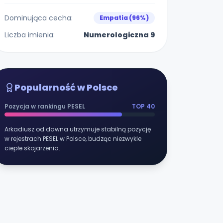
Dominująca cecha:
Empatia (96%)
Liczba imienia:
Numerologiczna 9
Popularność w Polsce
Pozycja w rankingu PESEL
TOP 40
Arkadiusz od dawna utrzymuje stabilną pozycję
w rejestrach PESEL w Polsce, budząc niezwykle
ciepłe skojarzenia.