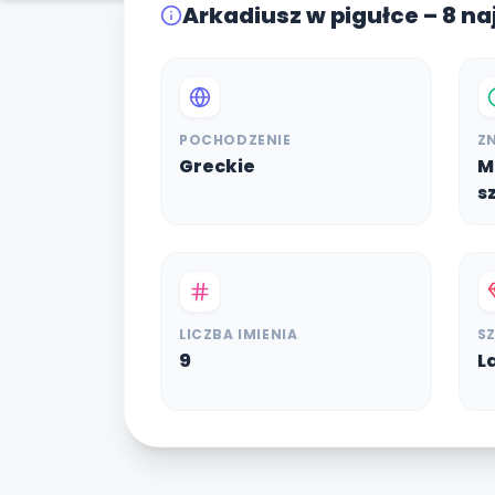
Arkadiusz w pigułce – 8 n
POCHODZENIE
Z
Greckie
M
s
LICZBA IMIENIA
S
9
L