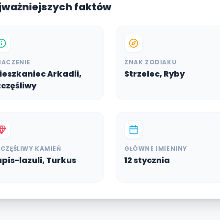
ajważniejszych faktów
NACZENIE
ZNAK ZODIAKU
ieszkaniec Arkadii,
Strzelec, Ryby
zczęśliwy
ZCZĘŚLIWY KAMIEŃ
GŁÓWNE IMIENINY
apis-lazuli, Turkus
12 stycznia