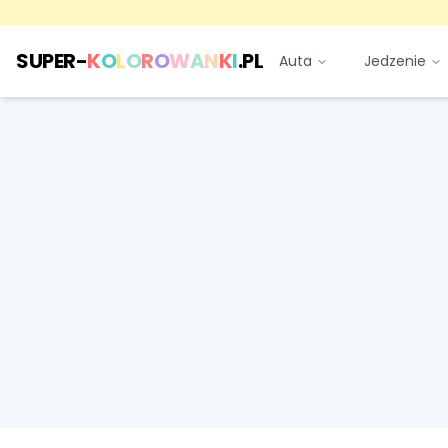
SUPER-
K
O
L
O
R
O
W
A
N
K
I
.PL
Auta
Jedzenie