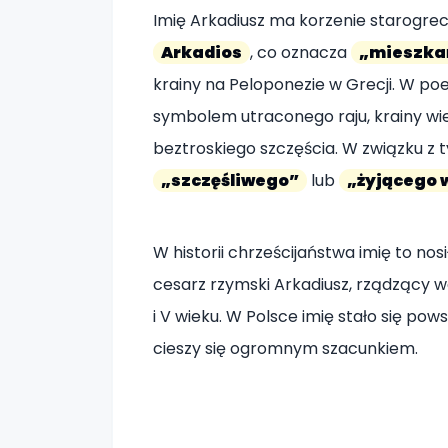
Imię Arkadiusz ma korzenie starogrec
Arkadios
, co oznacza
„mieszka
krainy na Peloponezie w Grecji. W poezj
symbolem utraconego raju, krainy wie
beztroskiego szczęścia. W związku z t
„szczęśliwego”
lub
„żyjącego 
W historii chrześcijaństwa imię to nos
cesarz rzymski Arkadiusz, rządzący w
i V wieku. W Polsce imię stało się pow
cieszy się ogromnym szacunkiem.