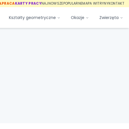
ŁPRACA
KARTY PRACY
NAJNOWSZE
POPULARNE
MAPA WITRYNY
KONTAKT
Kształty geometryczne
Okazje
Zwierzęta