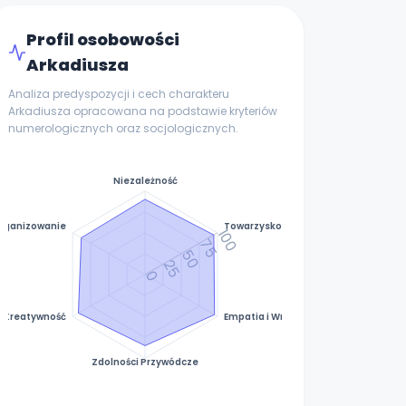
Profil osobowości
Arkadiusza
Analiza predyspozycji i cech charakteru
Arkadiusza opracowana na podstawie kryteriów
numerologicznych oraz socjologicznych.
Niezależność
rganizowanie
Towarzyskość
100
75
50
25
0
Kreatywność
Empatia i Wrażliwość
Zdolności Przywódcze