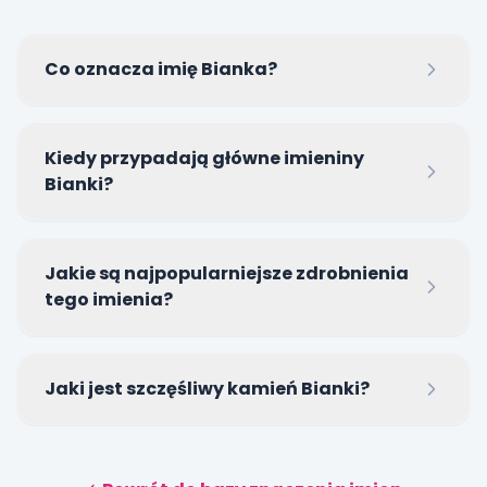
Co oznacza imię Bianka?
Imię Bianka pochodzi z języka włoskiego i oznacza
Kiedy przypadają główne imieniny
osobę 'białą', 'czystą' lub 'lśniącą'.
Bianki?
Najpopularniejszym dniem świętowania imienin
Jakie są najpopularniejsze zdrobnienia
Bianki w Polsce jest 2 grudnia.
tego imienia?
Najchętniej używane formy to Bianeczka oraz
Jaki jest szczęśliwy kamień Bianki?
uroczy skrót Bibi.
Szczęśliwymi kamieniami dla Bianki są czysty,
lśniący diament oraz naturalna perła.