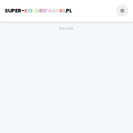
SUPER-
K
O
L
O
R
O
W
A
N
K
I
.PL
REKLAMA