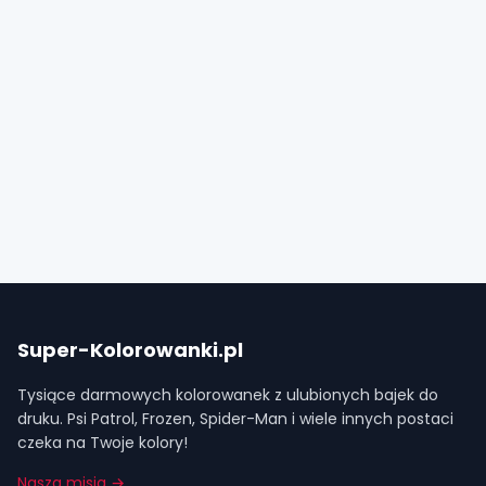
Super-Kolorowanki.pl
Tysiące darmowych kolorowanek z ulubionych bajek do
druku. Psi Patrol, Frozen, Spider-Man i wiele innych postaci
czeka na Twoje kolory!
Nasza misja →