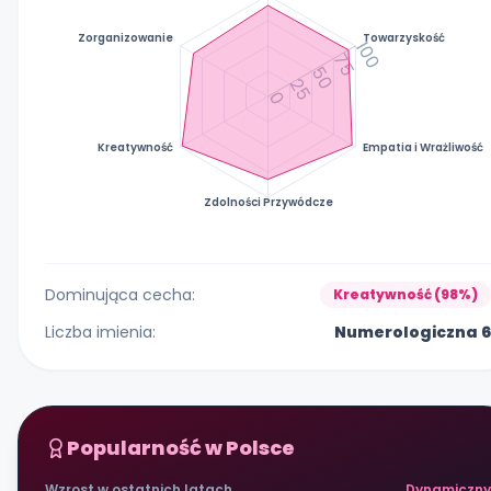
Zorganizowanie
Towarzyskość
100
75
50
25
0
Kreatywność
Empatia i Wrażliwość
Zdolności Przywódcze
Dominująca cecha:
Kreatywność (98%)
Liczba imienia:
Numerologiczna 6
Popularność w Polsce
Wzrost w ostatnich latach
Dynamiczny