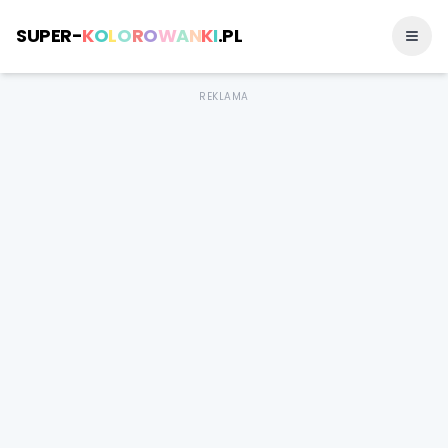
SUPER-
K
O
L
O
R
O
W
A
N
K
I
.PL
REKLAMA