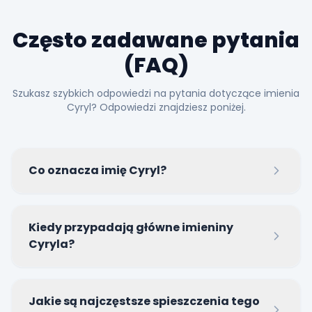
Często zadawane pytania
(FAQ)
Szukasz szybkich odpowiedzi na pytania dotyczące imienia
Cyryl? Odpowiedzi znajdziesz poniżej.
Co oznacza imię Cyryl?
Imię Cyryl wywodzi się z języka starogreckiego i
Kiedy przypadają główne imieniny
oznacza 'pana', 'władcę' lub osobę należącą do
Cyryla?
Boga.
Najpopularniejszym dniem świętowania imienin
Jakie są najczęstsze spieszczenia tego
Cyryla w Polsce jest 18 marca.