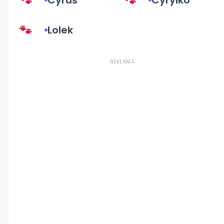
Cyruś
Cyrylko
Lolek
REKLAMA