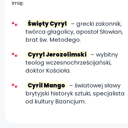
imię:
Święty Cyryl
– grecki zakonnik,
twórca głagolicy, apostoł Słowian,
brat św. Metodego.
Cyryl Jerozolimski
– wybitny
teolog wczesnochrześcijański,
doktor Kościoła.
Cyril Mango
– światowej sławy
brytyjski historyk sztuki, specjalista
od kultury Bizancjum.