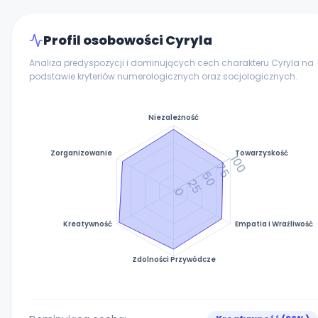
Profil osobowości Cyryla
Analiza predyspozycji i dominujących cech charakteru Cyryla na
podstawie kryteriów numerologicznych oraz socjologicznych.
Niezależność
Zorganizowanie
Towarzyskość
100
75
50
25
0
Kreatywność
Empatia i Wrażliwość
Zdolności Przywódcze