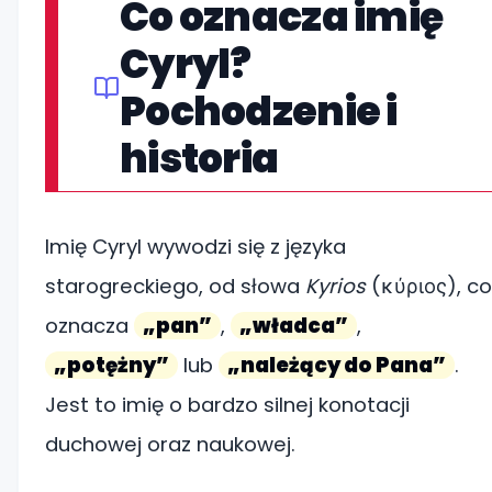
Co oznacza imię
Cyryl?
Pochodzenie i
historia
Imię Cyryl wywodzi się z języka
starogreckiego, od słowa
Kyrios
(κύριος), co
oznacza
„pan”
,
„władca”
,
„potężny”
lub
„należący do Pana”
.
Jest to imię o bardzo silnej konotacji
duchowej oraz naukowej.