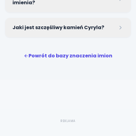
imienia?
Najchętniej stosowanymi zdrobnieniami są Cyrylek
Jaki jest szczęśliwy kamień Cyryla?
oraz Cyruś.
Szczęśliwymi kamieniami dla Cyryla są błękitny
akwamaryn oraz turkus.
Powrót do bazy znaczenia imion
REKLAMA