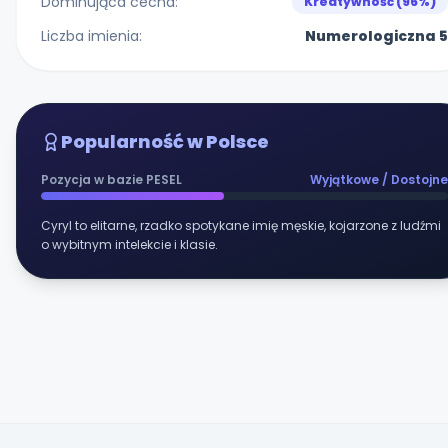
Dominująca cecha:
Kreatywność (96%)
Liczba imienia:
Numerologiczna 5
Popularność w Polsce
Pozycja w bazie PESEL
Wyjątkowe / Dostojne
Cyryl to elitarne, rzadko spotykane imię męskie, kojarzone z ludźmi
o wybitnym intelekcie i klasie.