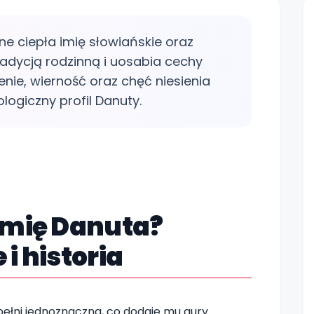
łne ciepła imię słowiańskie oraz
 tradycją rodzinną i uosabia cechy
nie, wierność oraz chęć niesienia
ologiczny profil Danuty.
Zo
imię Danuta?
i historia
 pełni jednoznaczna, co dodaje mu aury