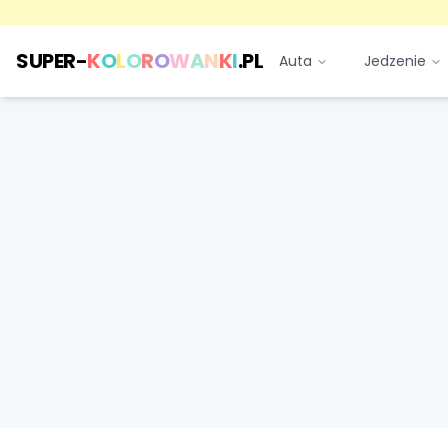
SUPER-
K
O
L
O
R
O
W
A
N
K
I
.PL
Auta
Jedzenie