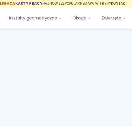
ŁPRACA
KARTY PRACY
NAJNOWSZE
POPULARNE
MAPA WITRYNY
KONTAKT
Kształty geometryczne
Okazje
Zwierzęta