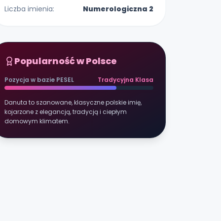
Liczba imienia:
Numerologiczna 2
Popularność w Polsce
Pozycja w bazie PESEL
Tradycyjna Klasa
Danuta to szanowane, klasyczne polskie imię,
kojarzone z elegancją, tradycją i ciepłym
domowym klimatem.