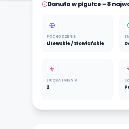
Danuta w pigułce – 8 najw
POCHODZENIE
Z
Litewskie / Słowiańskie
D
LICZBA IMIENIA
S
2
P