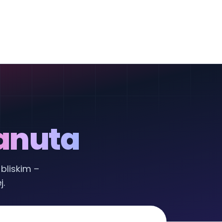
anuta
bliskim –
j.