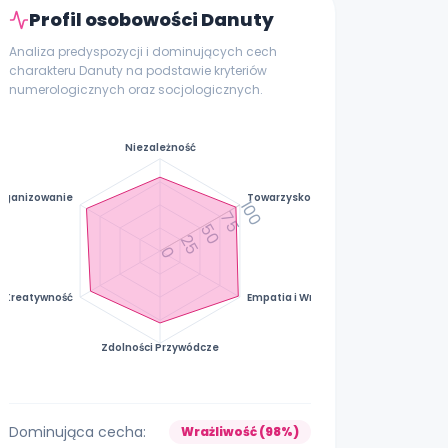
Profil osobowości Danuty
Analiza predyspozycji i dominujących cech
charakteru Danuty na podstawie kryteriów
numerologicznych oraz socjologicznych.
Niezależność
rganizowanie
Towarzyskość
100
75
50
25
0
Kreatywność
Empatia i Wrażliwość
Zdolności Przywódcze
Dominująca cecha:
Wrażliwość (98%)