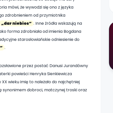
ria mówi, że wywodzi się ono z języka
go zdrobnieniem od przymiotnika
„dar niebios”
. Inne źródła wskazują na
ako forma zdrobniała od imienia Bogdana
radycyjne starosłowiańskie odniesienie do
k”
.
o rozsławione przez postać Danusi Jurandówny
haterki powieści Henryka Sienkiewicza
w XX wieku imię to należało do najchętniej
ię synonimem dobroci, matczynej troski oraz