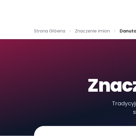
Strona Główna
Znaczenie imion
Danut
Znac
Tradycyj
s