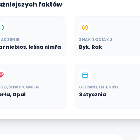
ażniejszych faktów
NACZENIE
ZNAK ZODIAKU
ar niebios, leśna nimfa
Byk, Rak
ZCZĘŚLIWY KAMIEŃ
GŁÓWNE IMIENINY
erła, Opal
3 stycznia