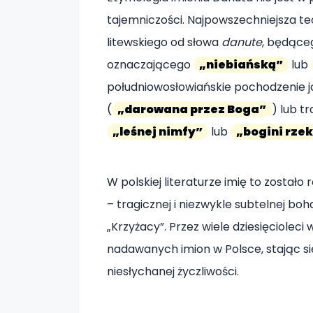
tajemniczości. Najpowszechniejsza teo
litewskiego od słowa
danute
, będące
oznaczającego
„niebiańską”
lub
południowosłowiańskie pochodzenie j
(
„darowana przez Boga”
) lub t
„leśnej nimfy”
lub
„bogini rze
W polskiej literaturze imię to został
– tragicznej i niezwykle subtelnej bo
„Krzyżacy”. Przez wiele dziesięcioleci 
nadawanych imion w Polsce, stając s
niesłychanej życzliwości.