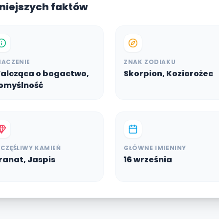
żniejszych faktów
NACZENIE
ZNAK ZODIAKU
alcząca o bogactwo,
Skorpion, Koziorożec
omyślność
ZCZĘŚLIWY KAMIEŃ
GŁÓWNE IMIENINY
ranat, Jaspis
16 września