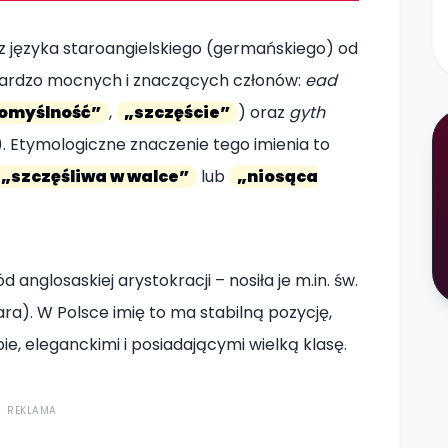
z języka staroangielskiego (germańskiego) od
 bardzo mocnych i znaczących członów:
ead
omyślność”
,
„szczęście”
) oraz
gyth
). Etymologiczne znaczenie tego imienia to
„szczęśliwa w walce”
lub
„niosąca
 anglosaskiej arystokracji – nosiła je m.in. św.
ara). W Polsce imię to ma stabilną pozycję,
ie, eleganckimi i posiadającymi wielką klasę.
REKLAMA