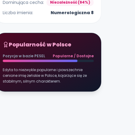
Dominująca cecha:
Niezależność (94%)
Liczba imienia:
Numerologiczna 8
Popularność w Polsce
Pozycja w bazie PESEL
Popularne / Dostojne
Edyta to niezwykle popularne i powszechnie
cenione imię żeńskie w Polsce, kojarzące się ze
stabilnym, silnym charakterem.