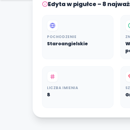
Edyta w pigułce – 8 najwa
POCHODZENIE
Z
Staroangielskie
W
p
LICZBA IMIENIA
S
8
G