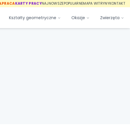
ŁPRACA
KARTY PRACY
NAJNOWSZE
POPULARNE
MAPA WITRYNY
KONTAKT
Kształty geometryczne
Okazje
Zwierzęta