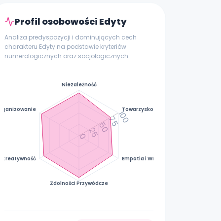
Profil osobowości Edyty
Analiza predyspozycji i dominujących cech
charakteru Edyty na podstawie kryteriów
numerologicznych oraz socjologicznych.
Niezależność
rganizowanie
Towarzyskość
100
75
50
25
0
Kreatywność
Empatia i Wrażliwość
Zdolności Przywódcze