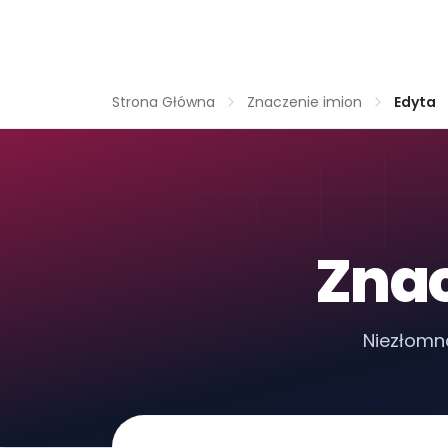
Strona Główna
Znaczenie imion
Edyta
Znac
Niezłomn