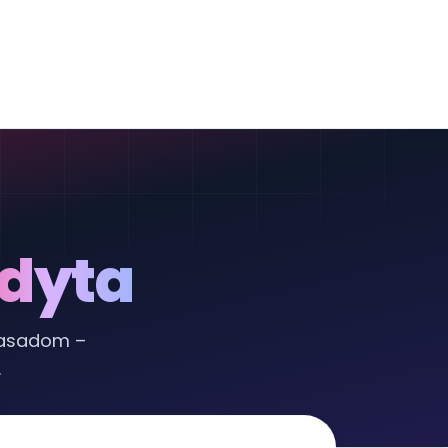
dyta
zasadom –
.