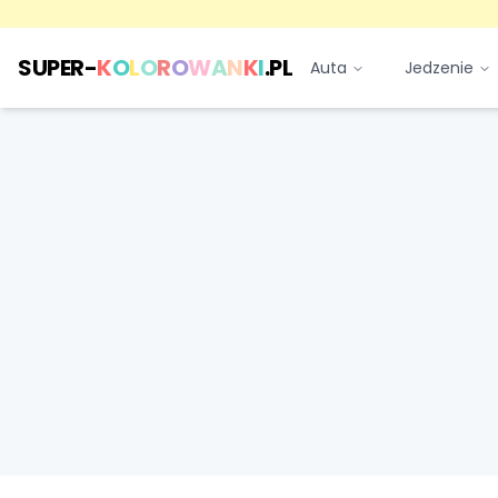
SUPER-
K
O
L
O
R
O
W
A
N
K
I
.PL
Auta
Jedzenie