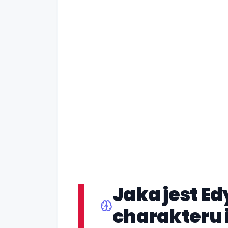
Jaka jest E
charakteru 