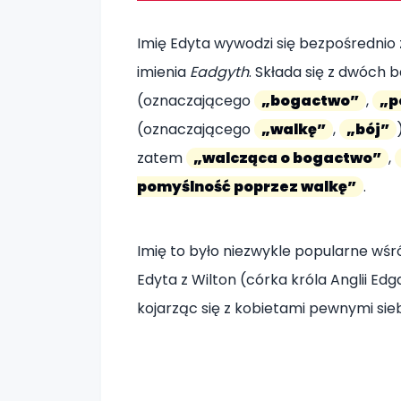
Imię Edyta wywodzi się bezpośrednio 
imienia
Eadgyth
. Składa się z dwóch
(oznaczającego
„bogactwo”
,
„p
(oznaczającego
„walkę”
,
„bój”
zatem
„walcząca o bogactwo”
,
pomyślność poprzez walkę”
.
Imię to było niezwykle popularne wśród
Edyta z Wilton (córka króla Anglii Edg
kojarząc się z kobietami pewnymi sieb