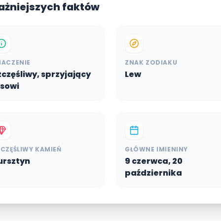
ważniejszych faktów
NACZENIE
ZNAK ZODIAKU
zczęśliwy, sprzyjający
Lew
osowi
ZCZĘŚLIWY KAMIEŃ
GŁÓWNE IMIENINY
ursztyn
9 czerwca, 20
października