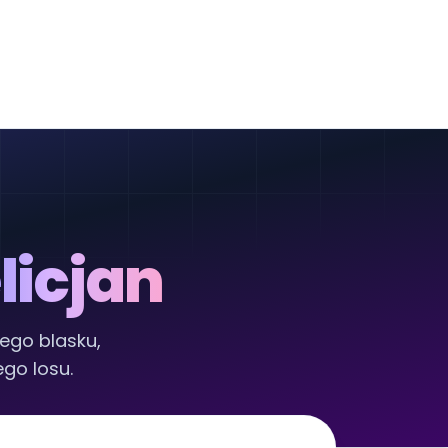
licjan
nego blasku,
go losu.