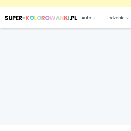
SUPER-
K
O
L
O
R
O
W
A
N
K
I
.PL
Auta
Jedzenie