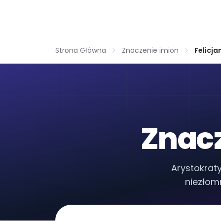
Strona Główna
Znaczenie imion
Felicja
Znacz
Arystokraty
niezłom