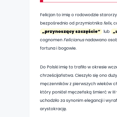
Felicjan to imię o rodowodzie starorz
bezpośrednio od przymiotnika
felix
, 
„przynoszący szczęście”
lub
„
cognomen
Felicianus
nadawano osobo
fortuna i bogowie.
Do Polski imię to trafiło w okresie w
chrześcijaństwa. Cieszyło się ono du
męczenników z pierwszych wieków chrześ
który poniósł męczeńską śmierć w III 
uchodziło za synonim elegancji i wyr
arystokrację.