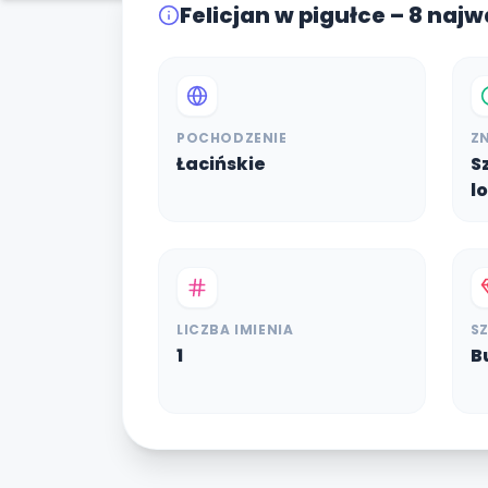
Felicjan w pigułce – 8 naj
POCHODZENIE
Z
Łacińskie
S
l
LICZBA IMIENIA
S
1
B