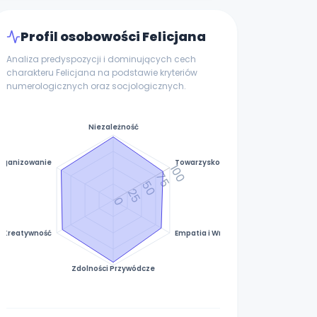
Profil osobowości Felicjana
Analiza predyspozycji i dominujących cech
charakteru Felicjana na podstawie kryteriów
numerologicznych oraz socjologicznych.
Niezależność
rganizowanie
Towarzyskość
100
75
50
25
0
Kreatywność
Empatia i Wrażliwość
Zdolności Przywódcze