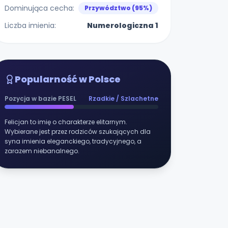
Dominująca cecha:
Przywództwo (95%)
Liczba imienia:
Numerologiczna 1
Popularność w Polsce
Pozycja w bazie PESEL
Rzadkie / Szlachetne
Felicjan to imię o charakterze elitarnym.
Wybierane jest przez rodziców szukających dla
syna imienia eleganckiego, tradycyjnego, a
zarazem niebanalnego.