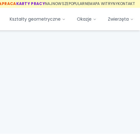
ŁPRACA
KARTY PRACY
NAJNOWSZE
POPULARNE
MAPA WITRYNY
KONTAKT
Kształty geometryczne
Okazje
Zwierzęta