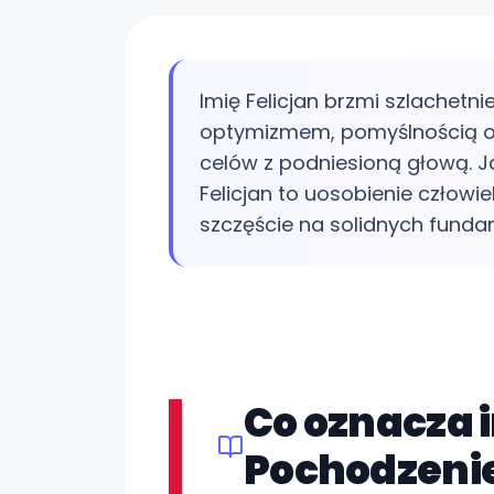
Imię Felicjan brzmi szlachetnie
optymizmem, pomyślnością 
celów z podniesioną głową. J
Felicjan to uosobienie człowi
szczęście na solidnych fund
Co oznacza i
Pochodzenie 