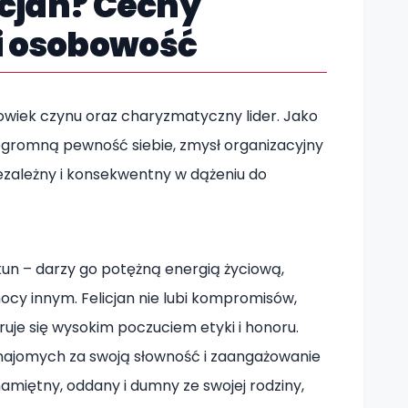
licjan? Cechy
i osobowość
złowiek czynu oraz charyzmatyczny lider. Jako
ogromną pewność siebie, zmysł organizacyjny
iezależny i konsekwentny w dążeniu do
ekun – darzy go potężną energią życiową,
ocy innym. Felicjan nie lubi kompromisów,
eruje się wysokim poczuciem etyki i honoru.
najomych za swoją słowność i zaangażowanie
 namiętny, oddany i dumny ze swojej rodziny,