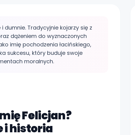
 i dumnie. Tradycyjnie kojarzy się z
oraz dążeniem do wyznaczonych
ako imię pochodzenia łacińskiego,
eka sukcesu, który buduje swoje
amentach moralnych.
Zo
mię Felicjan?
i historia