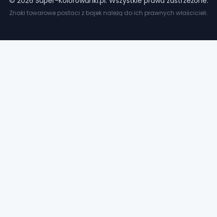
©
2026
Super-Kolorowanki.pl. Wszystkie prawa zastrzeżone.
Znaki towarowe postaci z bajek należą do ich prawnych właścicieli.