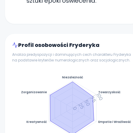
sztuki epoki oświecenia.
Profil osobowości Fryderyka
Analiza predyspozycji i dominujących cech charakteru Fryderyka
na podstawie kryteriów numerologicznych oraz socjologicznych.
Niezależność
Zorganizowanie
Towarzyskość
100
75
50
25
0
Kreatywność
Empatia i Wrażliwość