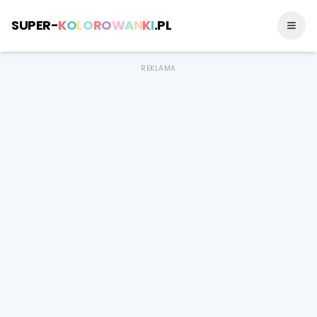
SUPER-
K
O
L
O
R
O
W
A
N
K
I
.PL
REKLAMA