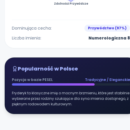
Zdolności Przywódcze
Dominująca cecha:
Przywództwo (97%)
Liczba imienia:
Numerologiczna 8
Popularność w Polsce
Pozycja w bazie PESEL
Tradycyjne / Eleganckie
Fryderyk to klasyczne imię o mocnym brzmieniu, które jest stabilnie
wybierane przez rodziny szukające dla syna imienia dostojnego, z
pięknym rodowodem kulturowym.