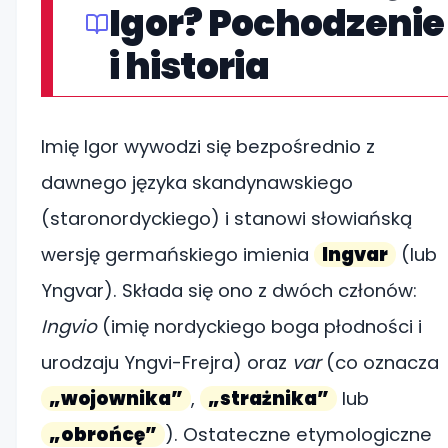
Igor? Pochodzenie
i historia
Imię Igor wywodzi się bezpośrednio z
dawnego języka skandynawskiego
(staronordyckiego) i stanowi słowiańską
wersję germańskiego imienia
Ingvar
(lub
Yngvar). Składa się ono z dwóch członów:
Ingvio
(imię nordyckiego boga płodności i
urodzaju Yngvi-Frejra) oraz
var
(co oznacza
„wojownika”
,
„strażnika”
lub
„obrońcę”
). Ostateczne etymologiczne