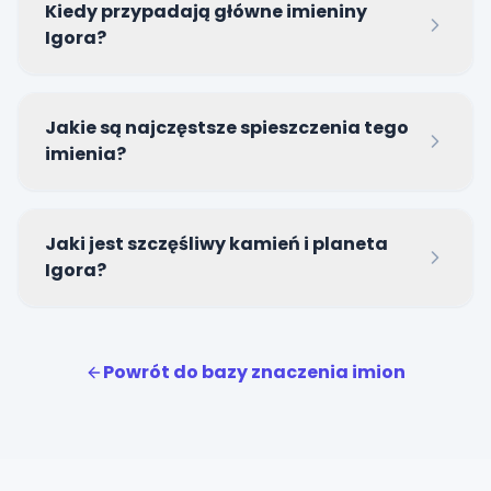
Kiedy przypadają główne imieniny
oznacza 'wojownika strzegącego pokoju' lub osobę
Igora?
będącą pod opieką nordyckiego boga Yngvi.
Główne imieniny Igora obchodzone są w kalendarzu
Jakie są najczęstsze spieszczenia tego
polskim 5 października.
imienia?
Najpopularniejszymi zdrobnieniami są Igorek, Iguś, Igi
Jaki jest szczęśliwy kamień i planeta
oraz Igorcio.
Igora?
Szczęśliwym kamieniem Igora jest hematyt, a
planetą, która ma silny wpływ na jego osobowość,
Powrót do bazy znaczenia imion
jest Mars.