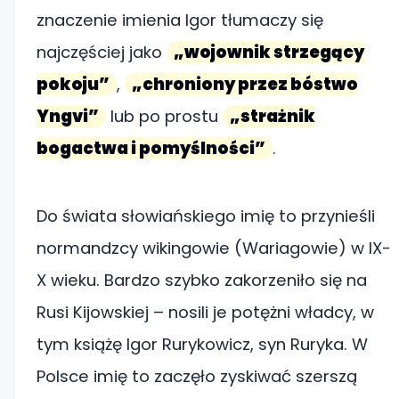
znaczenie imienia Igor tłumaczy się
najczęściej jako
„wojownik strzegący
pokoju”
,
„chroniony przez bóstwo
Yngvi”
lub po prostu
„strażnik
bogactwa i pomyślności”
.
Do świata słowiańskiego imię to przynieśli
normandzcy wikingowie (Wariagowie) w IX-
X wieku. Bardzo szybko zakorzeniło się na
Rusi Kijowskiej – nosili je potężni władcy, w
tym książę Igor Rurykowicz, syn Ruryka. W
Polsce imię to zaczęło zyskiwać szerszą