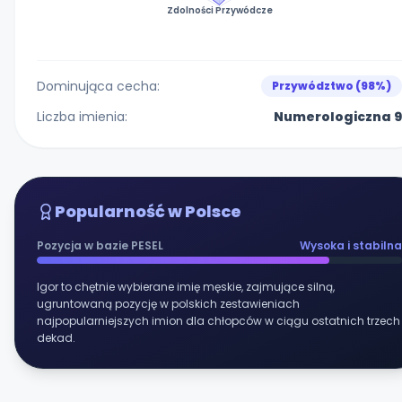
Zdolności Przywódcze
Dominująca cecha:
Przywództwo (98%)
Liczba imienia:
Numerologiczna 9
Popularność w Polsce
Pozycja w bazie PESEL
Wysoka i stabilna
Igor to chętnie wybierane imię męskie, zajmujące silną,
ugruntowaną pozycję w polskich zestawieniach
najpopularniejszych imion dla chłopców w ciągu ostatnich trzech
dekad.