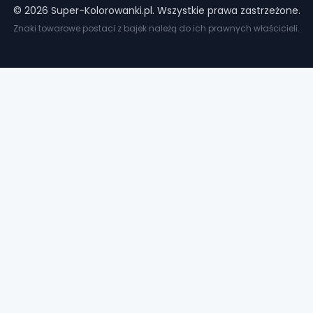
©
2026
Super-Kolorowanki.pl. Wszystkie prawa zastrzeżone.
Znaki towarowe postaci z bajek należą do ich prawnych właścicieli.