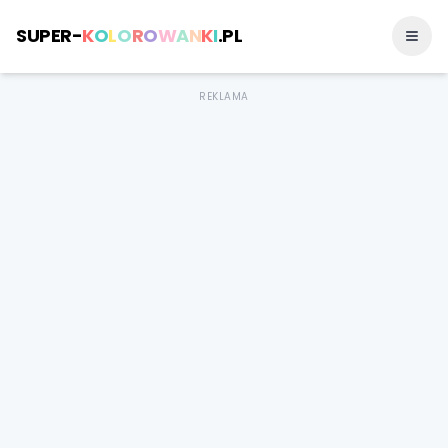
SUPER-
K
O
L
O
R
O
W
A
N
K
I
.PL
REKLAMA