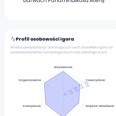
barwach Panathinaikosu Ateny.
Profil osobowości Igora
Analiza predyspozycji i dominujących cech charakteru Igora na
podstawie kryteriów numerologicznych oraz astrologicznych.
Niezależność
Zorganizowanie
Towarzyskość
100
75
50
25
0
Kreatywność
Empatia i Wrażliwość