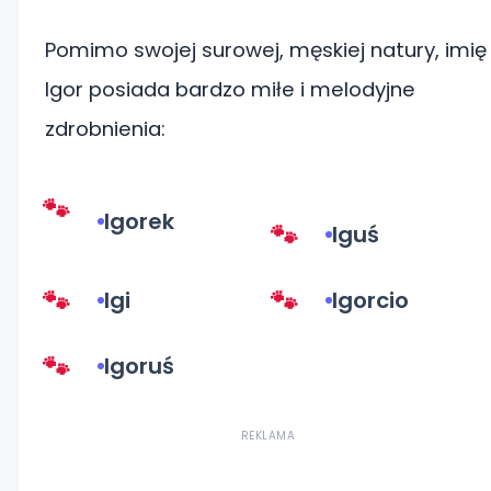
Pomimo swojej surowej, męskiej natury, imię
Igor posiada bardzo miłe i melodyjne
zdrobnienia:
Igorek
Iguś
Igi
Igorcio
Igoruś
REKLAMA