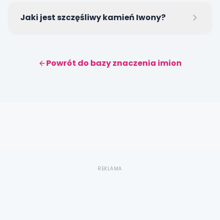
Najczęściej używanymi zdrobnieniami są Iwonka,
Jaki jest szczęśliwy kamień Iwony?
Iwcia oraz Iwusia.
Szczęśliwym kamieniem dla Iwony jest topaz,
dodający jej optymizmu i odwagi.
Powrót do bazy znaczenia imion
REKLAMA