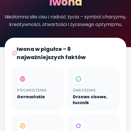
Iwona
Niezłomna siła cisu i radość życia – symbol charyzmy,
kreatywności, otwartości i życiowego optymizmu.
Iwona w pigułce – 8
najważniejszych faktów
POCHODZENIE
ZNACZENIE
Germańskie
Drzewo cisowe,
łucznik