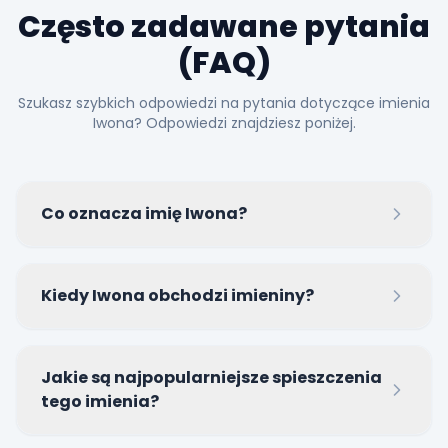
Często zadawane pytania
(FAQ)
Szukasz szybkich odpowiedzi na pytania dotyczące imienia
Iwona? Odpowiedzi znajdziesz poniżej.
Co oznacza imię Iwona?
Imię Iwona pochodzi z języków germańskich od
Kiedy Iwona obchodzi imieniny?
słowa oznaczającego 'drzewo cisowe' lub 'łuk z cisu'
i symbolizuje siłę, trwałość oraz zręczność.
Najpopularniejszymi datami obchodzenia imienin
Jakie są najpopularniejsze spieszczenia
Iwony w Polsce są 23 maja oraz 27 października.
tego imienia?