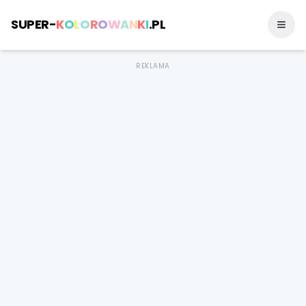
SUPER-
K
O
L
O
R
O
W
A
N
K
I
.PL
REKLAMA