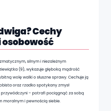
adwiga? Cechy
i osobowość
yzmatycznym, silnym i niezależnym
ziewiątka (9), wykazuje głęboką mądrość
ybitną wolę walki o słuszne sprawy. Cechuje ją
ista oraz rzadko spotykany zmysł
a przywódczyni – potrafi pociągnąć za sobą
m moralnym i pewnością siebie.