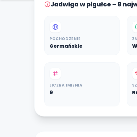
Jadwiga w pigułce – 8 naj
POCHODZENIE
Z
Germańskie
W
LICZBA IMIENIA
S
9
R