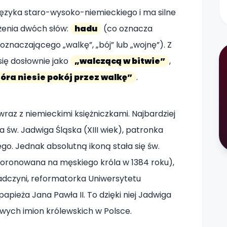
języka staro-wysoko-niemieckiego i ma silne
żenia dwóch słów:
hadu
(co oznacza
oznaczającego „walkę”, „bój” lub „wojnę”). Z
ię dosłownie jako
„walczącą w bitwie”
,
tóra niesie pokój przez walkę”
.
u wraz z niemieckimi księżniczkami. Najbardziej
a św. Jadwiga Śląska (XIII wiek), patronka
go. Jednak absolutną ikoną stała się św.
koronowana na męskiego króla w 1384 roku),
adczyni, reformatorka Uniwersytetu
apieża Jana Pawła II. To dzięki niej Jadwiga
żowych imion królewskich w Polsce.