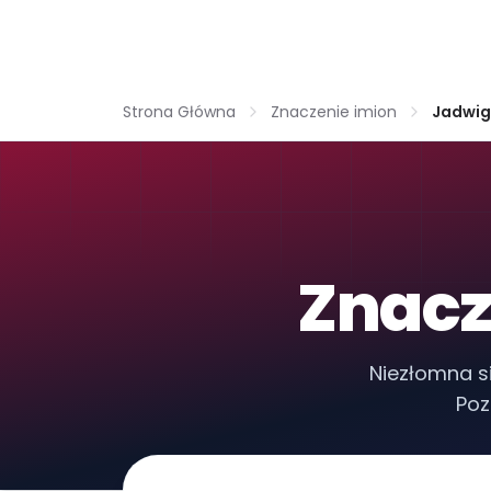
Strona Główna
Znaczenie imion
Jadwi
Znacz
Niezłomna s
Poz