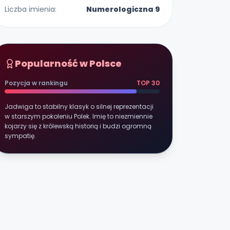
Liczba imienia:
Numerologiczna 9
Popularność w Polsce
Pozycja w rankingu
TOP 30
Jadwiga to stabilny klasyk o silnej reprezentacji
w starszym pokoleniu Polek. Imię to niezmiennie
kojarzy się z królewską historią i budzi ogromną
sympatię.