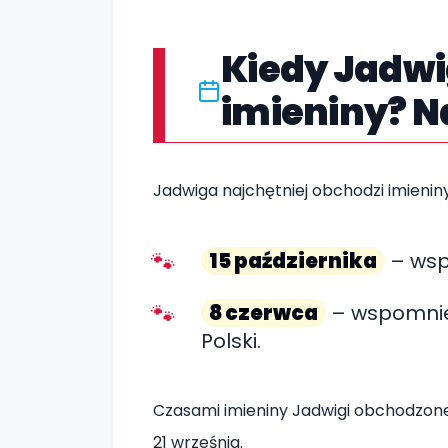
Kiedy Jadwi
imieniny? N
Jadwiga najchętniej obchodzi imienin
15 października
– wspo
8 czerwca
– wspomnien
Polski.
Czasami imieniny Jadwigi obchodzone s
21 września.