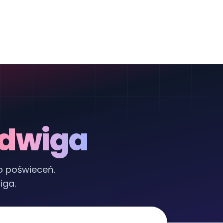
dwiga
o poświeceń.
iga.