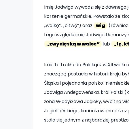
Imię Jadwiga wywodzi się z dawnego 
korzenie germańskie. Powstało ze zło
„walkę”, „bitwę”) oraz
wig
(również 
tego względu imię Jadwiga tłumaczy s
„zwycięską w walce”
lub
„tę, k
Imię to trafiło do Polski już w XII wiek
znaczącą postacią w historii kraju był
Śląska i pojednania polsko-niemieckie
Jadwiga Andegaweńska, król Polski (
żona Władysława Jagiełły, wybitna wł
Jagiellońskiego, kanonizowana przez p
stała się jednym z najbardziej presti