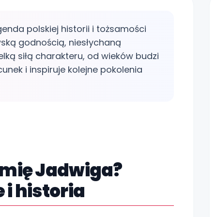
nda polskiej historii i tożsamości
wską godnością, niesłychaną
lką siłą charakteru, od wieków budzi
ek i inspiruje kolejne pokolenia
Zo
imię Jadwiga?
i historia