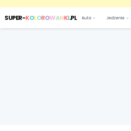
SUPER-
K
O
L
O
R
O
W
A
N
K
I
.PL
Auta
Jedzenie