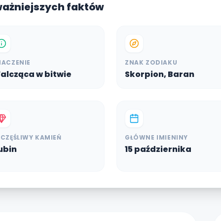
ważniejszych faktów
NACZENIE
ZNAK ZODIAKU
alcząca w bitwie
Skorpion, Baran
ZCZĘŚLIWY KAMIEŃ
GŁÓWNE IMIENINY
ubin
15 października