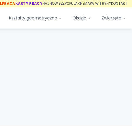
ŁPRACA
KARTY PRACY
NAJNOWSZE
POPULARNE
MAPA WITRYNY
KONTAKT
Kształty geometryczne
Okazje
Zwierzęta