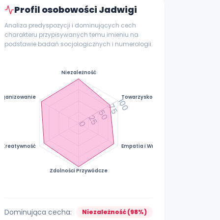
Profil osobowości Jadwigi
Analiza predyspozycji i dominujących cech
charakteru przypisywanych temu imieniu na
podstawie badań socjologicznych i numerologii.
Niezależność
rganizowanie
Towarzyskość
100
75
50
25
0
Kreatywność
Empatia i Wrażliwość
Zdolności Przywódcze
Dominująca cecha:
Niezależność (98%)