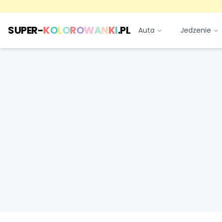
SUPER-
K
O
L
O
R
O
W
A
N
K
I
.PL
Auta
Jedzenie