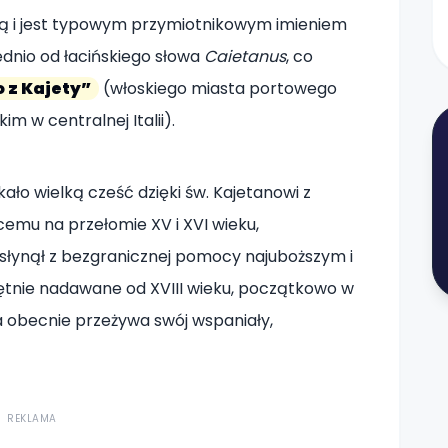
ką i jest typowym przymiotnikowym imieniem
dnio od łacińskiego słowa
Caietanus
, co
 z Kajety”
(włoskiego miasta portowego
 w centralnej Italii).
kało wielką cześć dzięki św. Kajetanowi z
cemu na przełomie XV i XVI wieku,
 słynął z bezgranicznej pomocy najuboższym i
hętnie nadawane od XVIII wieku, początkowo w
a obecnie przeżywa swój wspaniały,
REKLAMA