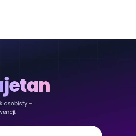
jetan
k osobisty –
encji.