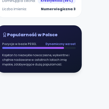
Dominująca cecha:
Kreatywność (98%)
Liczba imienia:
Numerologiczna 3
Popularność w Polsce
Pozycja w bazie PESEL
Dynamiczny wzrost
Kajetan to niezwykle nowoczesne, wykwintne i
chętnie nadawane w ostatnich latach imię
męskie, zdobywające dużą popularność.