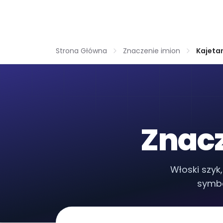
Strona Główna
Znaczenie imion
Kajeta
Znacz
Włoski szyk
symbo