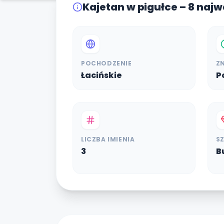
Kajetan w pigułce – 8 naj
POCHODZENIE
Z
Łacińskie
P
LICZBA IMIENIA
S
3
B