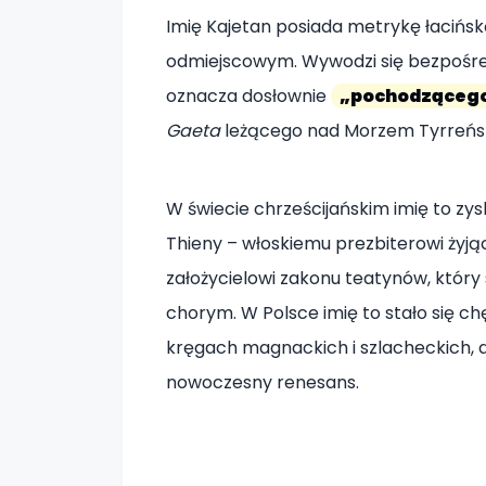
Imię Kajetan posiada metrykę łacińs
odmiejscowym. Wywodzi się bezpośre
oznacza dosłownie
„pochodzącego
Gaeta
leżącego nad Morzem Tyrreńskim
W świecie chrześcijańskim imię to zys
Thieny – włoskiemu prezbiterowi żyją
założycielowi zakonu teatynów, który
chorym. W Polsce imię to stało się c
kręgach magnackich i szlacheckich, 
nowoczesny renesans.