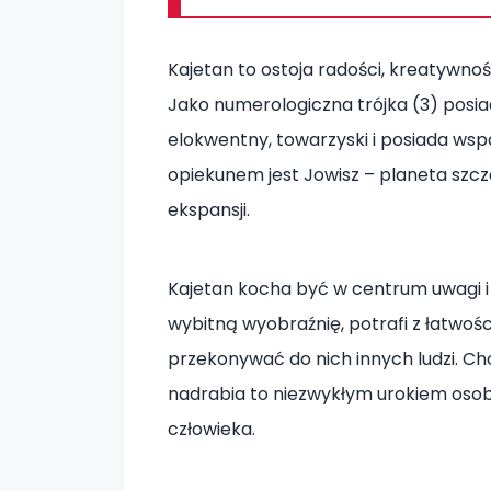
Kajetan to ostoja radości, kreatywno
Jako numerologiczna trójka (3) posia
elokwentny, towarzyski i posiada ws
opiekunem jest Jowisz – planeta szczę
ekspansji.
Kajetan kocha być w centrum uwagi i 
wybitną wyobraźnię, potrafi z łatwo
przekonywać do nich innych ludzi. C
nadrabia to niezwykłym urokiem oso
człowieka.