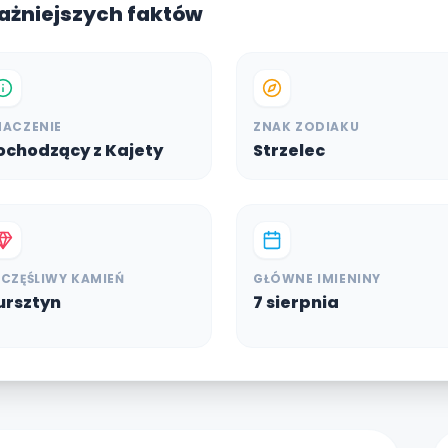
ważniejszych faktów
NACZENIE
ZNAK ZODIAKU
ochodzący z Kajety
Strzelec
ZCZĘŚLIWY KAMIEŃ
GŁÓWNE IMIENINY
ursztyn
7 sierpnia