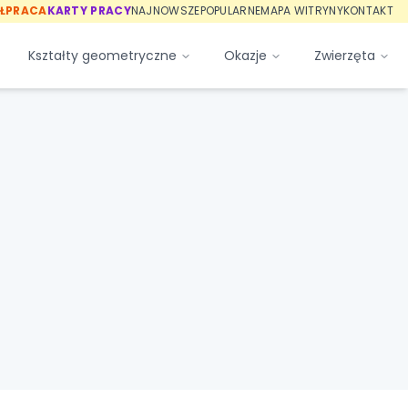
ŁPRACA
KARTY PRACY
NAJNOWSZE
POPULARNE
MAPA WITRYNY
KONTAKT
Kształty geometryczne
Okazje
Zwierzęta