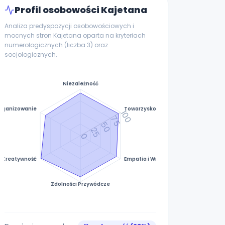
Profil osobowości Kajetana
Analiza predyspozycji osobowościowych i
mocnych stron Kajetana oparta na kryteriach
numerologicznych (liczba 3) oraz
socjologicznych.
Niezależność
rganizowanie
Towarzyskość
100
75
50
25
0
Kreatywność
Empatia i Wrażliwość
Zdolności Przywódcze