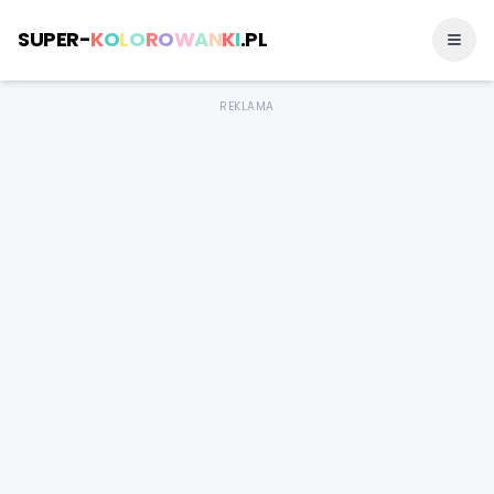
SUPER-
K
O
L
O
R
O
W
A
N
K
I
.PL
REKLAMA