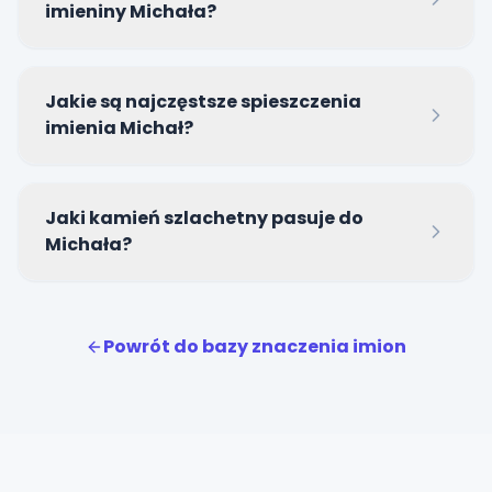
imieniny Michała?
Najpopularniejsze imieniny Michała przypadają na
Jakie są najczęstsze spieszczenia
dzień 29 września (wspomnienie św. Michała
imienia Michał?
Archanioła).
Do najpopularniejszych zdrobnień należą Michałek,
Jaki kamień szlachetny pasuje do
Misiek, Miś oraz Michałko.
Michała?
Kamieniem harmonizującym z energią Michała jest
najtwardszy, lśniący diament.
Powrót do bazy znaczenia imion