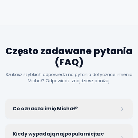
Często zadawane pytania
(FAQ)
Szukasz szybkich odpowiedzi na pytania dotyczące imienia
Michał? Odpowiedzi znajdziesz poniżej.
Co oznacza imię Michał?
Imię Michał wywodzi się z języka hebrajskiego i
Kiedy wypadają najpopularniejsze
oznacza retoryczne pytanie 'Któż jak Bóg?'.