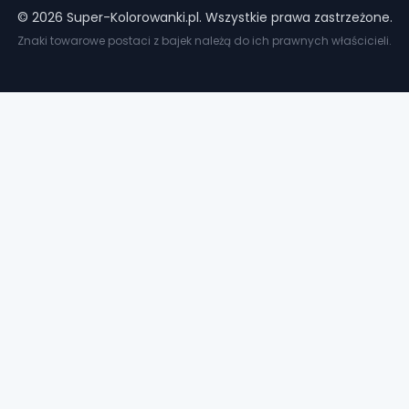
©
2026
Super-Kolorowanki.pl. Wszystkie prawa zastrzeżone.
Znaki towarowe postaci z bajek należą do ich prawnych właścicieli.