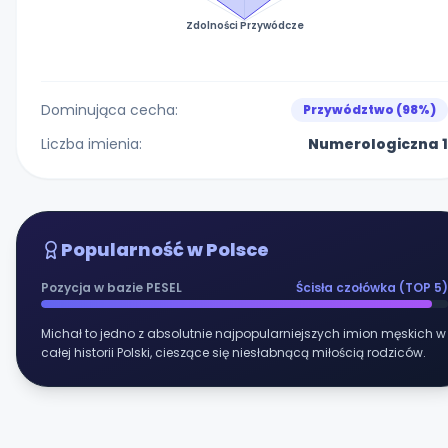
Zdolności Przywódcze
Dominująca cecha:
Przywództwo (98%)
Liczba imienia:
Numerologiczna 1
Popularność w Polsce
Pozycja w bazie PESEL
Ścisła czołówka (TOP 5)
Michał to jedno z absolutnie najpopularniejszych imion męskich w
całej historii Polski, cieszące się niesłabnącą miłością rodziców.