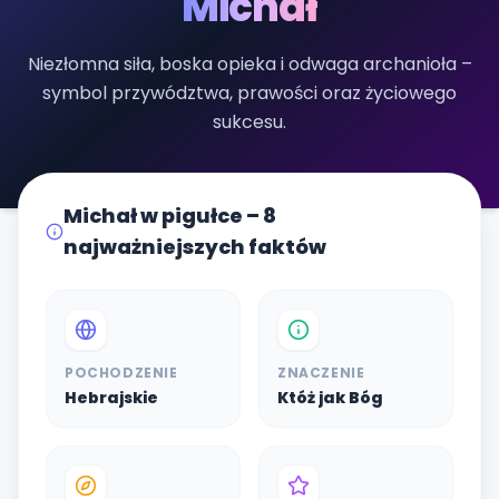
Michał
Niezłomna siła, boska opieka i odwaga archanioła –
symbol przywództwa, prawości oraz życiowego
sukcesu.
Michał w pigułce – 8
najważniejszych faktów
POCHODZENIE
ZNACZENIE
Hebrajskie
Któż jak Bóg