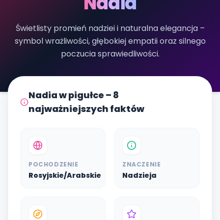
Nadia
Świetlisty promień nadziei i naturalna elegancja –
symbol wrażliwości, głębokiej empatii oraz silnego
poczucia sprawiedliwości.
Nadia w pigułce – 8
najważniejszych faktów
POCHODZENIE
ZNACZENIE
Rosyjskie/Arabskie
Nadzieja