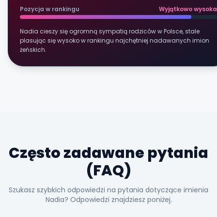
Pozycja w rankingu
Wyjątkowo wysoka
Nadia cieszy się ogromną sympatią rodziców w Polsce, stale
plasując się wysoko w rankingu najchętniej nadawanych imion
żeńskich.
Często zadawane pytania
(FAQ)
Szukasz szybkich odpowiedzi na pytania dotyczące imienia
Nadia? Odpowiedzi znajdziesz poniżej.