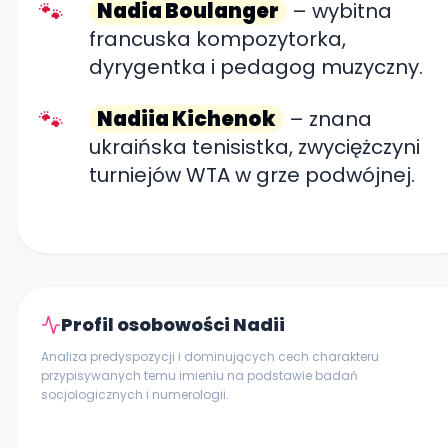
Nadia Boulanger
– wybitna
francuska kompozytorka,
dyrygentka i pedagog muzyczny.
Nadiia Kichenok
– znana
ukraińska tenisistka, zwyciężczyni
turniejów WTA w grze podwójnej.
Profil osobowości Nadii
Analiza predyspozycji i dominujących cech charakteru
przypisywanych temu imieniu na podstawie badań
socjologicznych i numerologii.