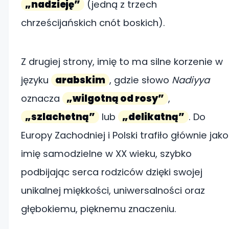
„nadzieję”
(jedną z trzech
chrześcijańskich cnót boskich).
Z drugiej strony, imię to ma silne korzenie w
języku
arabskim
, gdzie słowo
Nadiyya
oznacza
„wilgotną od rosy”
,
„szlachetną”
lub
„delikatną”
. Do
Europy Zachodniej i Polski trafiło głównie jako
imię samodzielne w XX wieku, szybko
podbijając serca rodziców dzięki swojej
unikalnej miękkości, uniwersalności oraz
głębokiemu, pięknemu znaczeniu.