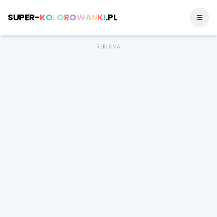
SUPER-
K
O
L
O
R
O
W
A
N
K
I
.PL
REKLAMA