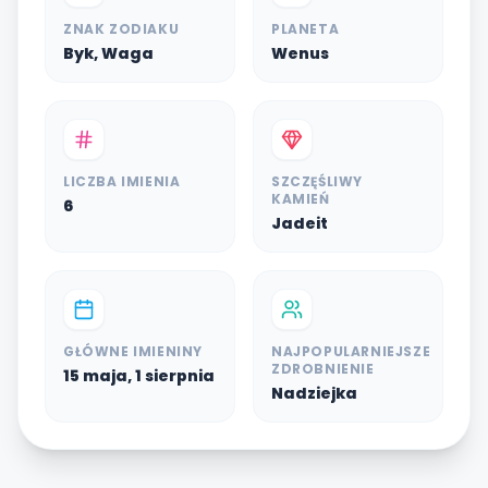
ZNAK ZODIAKU
PLANETA
Byk, Waga
Wenus
LICZBA IMIENIA
SZCZĘŚLIWY
KAMIEŃ
6
Jadeit
GŁÓWNE IMIENINY
NAJPOPULARNIEJSZE
ZDROBNIENIE
15 maja, 1 sierpnia
Nadziejka