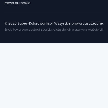
Prawa autorskie
©
2026
Super-Kolorowanki.pl. Wszystkie prawa zastrzeżone.
Znaki towarowe postaci z bajek należą do ich prawnych właścicieli.