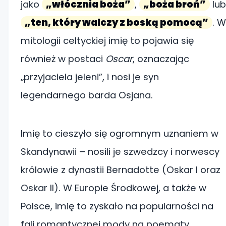
jako
„włócznia boża”
,
„boża broń”
lub
„ten, który walczy z boską pomocą”
. W
mitologii celtyckiej imię to pojawia się
również w postaci
Oscar
, oznaczając
„przyjaciela jeleni”, i nosi je syn
legendarnego barda Osjana.
Imię to cieszyło się ogromnym uznaniem w
Skandynawii – nosili je szwedzcy i norwescy
królowie z dynastii Bernadotte (Oskar I oraz
Oskar II). W Europie Środkowej, a także w
Polsce, imię to zyskało na popularności na
fali romantycznej mody na poematy