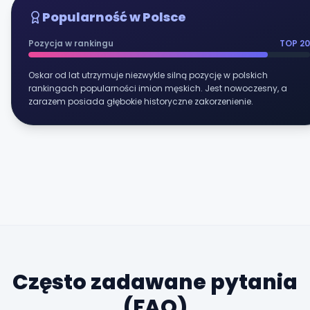
Popularność w Polsce
Pozycja w rankingu
TOP 20
Oskar od lat utrzymuje niezwykle silną pozycję w polskich
rankingach popularności imion męskich. Jest nowoczesny, a
zarazem posiada głębokie historyczne zakorzenienie.
Często zadawane pytania
(FAQ)