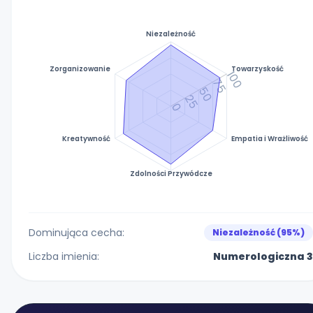
Niezależność
Zorganizowanie
Towarzyskość
100
75
50
25
0
Kreatywność
Empatia i Wrażliwość
Zdolności Przywódcze
Dominująca cecha:
Niezależność (95%)
Liczba imienia:
Numerologiczna 3