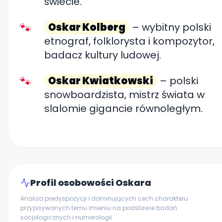
świecie.
Oskar Kolberg
– wybitny polski
etnograf, folklorysta i kompozytor,
badacz kultury ludowej.
Oskar Kwiatkowski
– polski
snowboardzista, mistrz świata w
slalomie gigancie równoległym.
Profil osobowości Oskara
Analiza predyspozycji i dominujących cech charakteru
przypisywanych temu imieniu na podstawie badań
socjologicznych i numerologii.