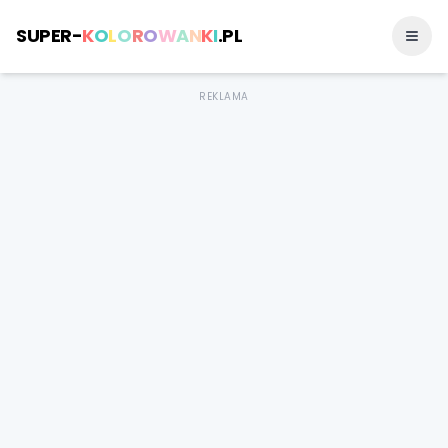
SUPER-
K
O
L
O
R
O
W
A
N
K
I
.PL
REKLAMA