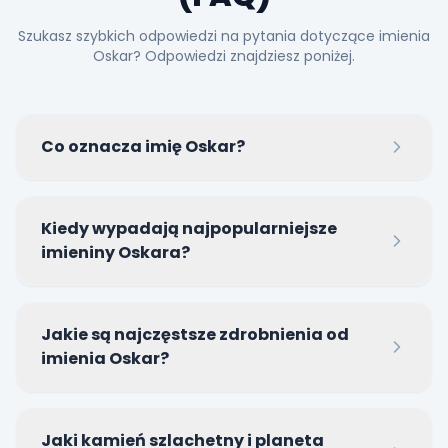
Szukasz szybkich odpowiedzi na pytania dotyczące imienia
Oskar? Odpowiedzi znajdziesz poniżej.
Co oznacza imię Oskar?
Imię Oskar ma starogermańskie pochodzenie i
Kiedy wypadają najpopularniejsze
oznacza 'włócznię bożą' lub 'bożą broń', co
imieniny Oskara?
nawiązuje do męstwa i boskiej ochrony.
Najpopularniejsze imieniny Oskara w Polsce
Jakie są najczęstsze zdrobnienia od
obchodzone są 3 lutego, czyli w dzień św. Ansgara
imienia Oskar?
(Oskara), Apostoła Północy.
Do najpopularniejszych form należą Oskarek, Oski
Jaki kamień szlachetny i planeta