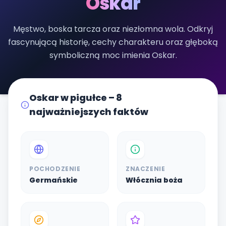
Oskar
Męstwo, boska tarcza oraz niezłomna wola. Odkryj
fascynującą historię, cechy charakteru oraz głęboką
symboliczną moc imienia Oskar.
Oskar w pigułce – 8
najważniejszych faktów
POCHODZENIE
ZNACZENIE
Germańskie
Włócznia boża