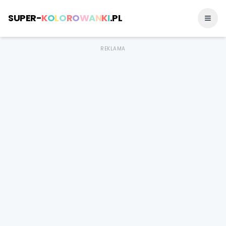
SUPER-
K
O
L
O
R
O
W
A
N
K
I
.PL
REKLAMA