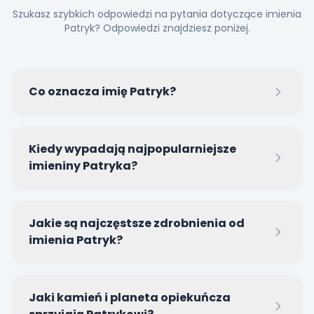
Szukasz szybkich odpowiedzi na pytania dotyczące imienia
Patryk? Odpowiedzi znajdziesz poniżej.
Co oznacza imię Patryk?
Imię Patryk pochodzi z języka łacińskiego od słowa
Kiedy wypadają najpopularniejsze
Patricius i oznacza 'szlachetnego' lub 'wolnego,
imieniny Patryka?
wysoko urodzonego patrycjusza'.
Zdecydowanie najpopularniejszą datą imienin
Jakie są najczęstsze zdrobnienia od
Patryka w Polsce i na świecie jest 17 marca, czyli
imienia Patryk?
Dzień Świętego Patryka.
Do najchętniej stosowanych form spieszczonych
Jaki kamień i planeta opiekuńcza
należą Patryczek oraz Patryś.