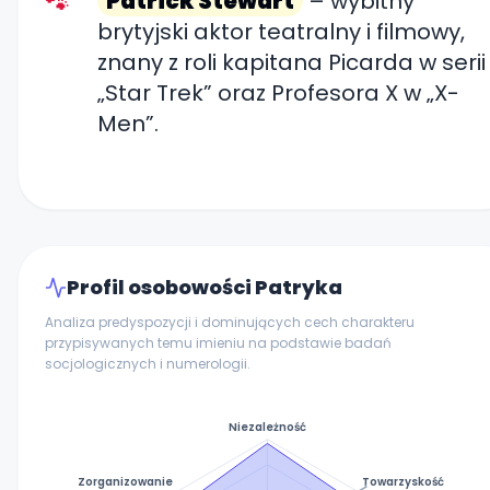
Patrick Stewart
– wybitny
brytyjski aktor teatralny i filmowy,
znany z roli kapitana Picarda w serii
„Star Trek” oraz Profesora X w „X-
Men”.
Profil osobowości Patryka
Analiza predyspozycji i dominujących cech charakteru
przypisywanych temu imieniu na podstawie badań
socjologicznych i numerologii.
Niezależność
Zorganizowanie
Towarzyskość