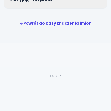
sprzyjają Patrykowi?
Szczęśliwym kamieniem Patryka jest hematyt, a
jego opiekuńczą planetą jest Mars, przynoszący
Powrót do bazy znaczenia imion
odwagę, siłę i niebywałą energię życiową.
REKLAMA