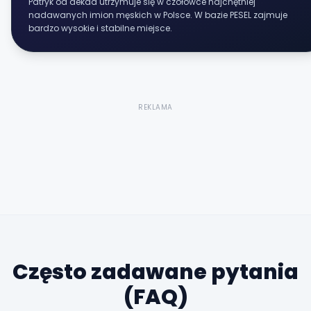
Patryk od dekad utrzymuje się w czołówce najchętniej
nadawanych imion męskich w Polsce. W bazie PESEL zajmuje
bardzo wysokie i stabilne miejsce.
REKLAMA
Często zadawane pytania
(FAQ)