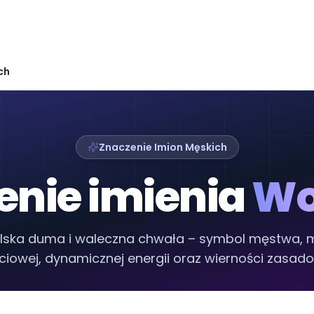
ch
Znaczenie Imion Męskich
enie imienia
Wo
lska duma i waleczna chwała – symbol męstwa, 
ciowej, dynamicznej energii oraz wierności zasad