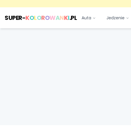
SUPER-
K
O
L
O
R
O
W
A
N
K
I
.PL
Auta
Jedzenie