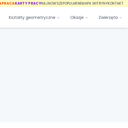
ŁPRACA
KARTY PRACY
NAJNOWSZE
POPULARNE
MAPA WITRYNY
KONTAKT
Kształty geometryczne
Okazje
Zwierzęta