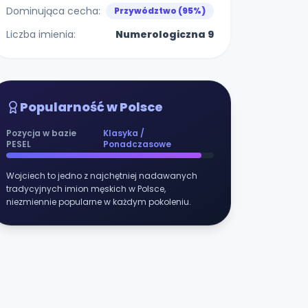
Dominująca cecha:
Przywództwo (95%)
Liczba imienia:
Numerologiczna 9
Popularność w Polsce
Pozycja w bazie
Klasyka /
PESEL
Ponadczasowe
Wojciech to jedno z najchętniej nadawanych
tradycyjnych imion męskich w Polsce,
niezmiennie popularne w każdym pokoleniu.