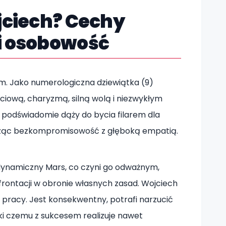
ojciech? Cechy
i osobowość
m. Jako numerologiczna dziewiątka (9)
ciową, charyzmą, silną wolą i niezwykłym
 podświadomie dąży do bycia filarem dla
 łącząc bezkompromisowość z głęboką empatią.
dynamiczny Mars, co czyni go odważnym,
ontacji w obronie własnych zasad. Wojciech
iej pracy. Jest konsekwentny, potrafi narzucić
ęki czemu z sukcesem realizuje nawet