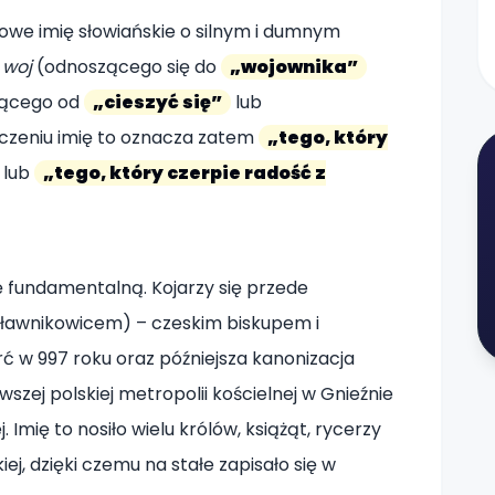
owe imię słowiańskie o silnym i dumnym
:
woj
(odnoszącego się do
„wojownika”
ącego od
„cieszyć się”
lub
czeniu imię to oznacza zatem
„tego, który
lub
„tego, który czerpie radość z
lę fundamentalną. Kojarzy się przede
ławnikowicem) – czeskim biskupem i
ć w 997 roku oraz późniejsza kanonizacja
szej polskiej metropolii kościelnej w Gnieźnie
Imię to nosiło wielu królów, książąt, rycerzy
ej, dzięki czemu na stałe zapisało się w