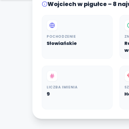
Wojciech w pigułce – 8 na
POCHODZENIE
Z
Słowiańskie
R
w
LICZBA IMIENIA
S
9
H