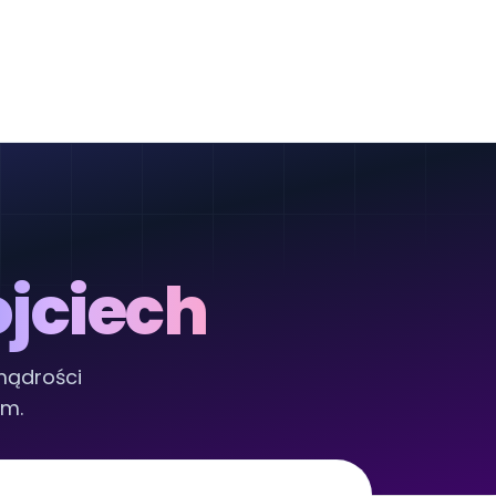
jciech
mądrości
om.