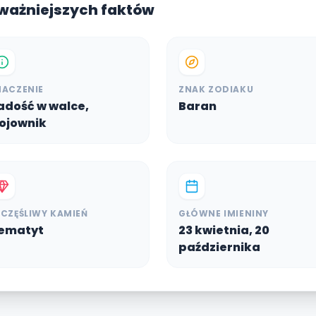
jważniejszych faktów
NACZENIE
ZNAK ZODIAKU
adość w walce,
Baran
ojownik
ZCZĘŚLIWY KAMIEŃ
GŁÓWNE IMIENINY
ematyt
23 kwietnia, 20
października