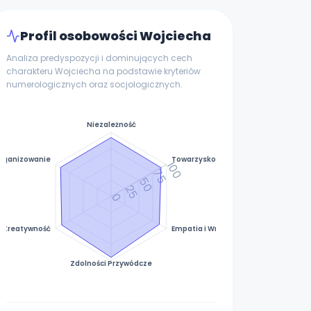
Profil osobowości Wojciecha
Analiza predyspozycji i dominujących cech
charakteru Wojciecha na podstawie kryteriów
numerologicznych oraz socjologicznych.
Niezależność
rganizowanie
Towarzyskość
100
75
50
25
0
Kreatywność
Empatia i Wrażliwość
Zdolności Przywódcze