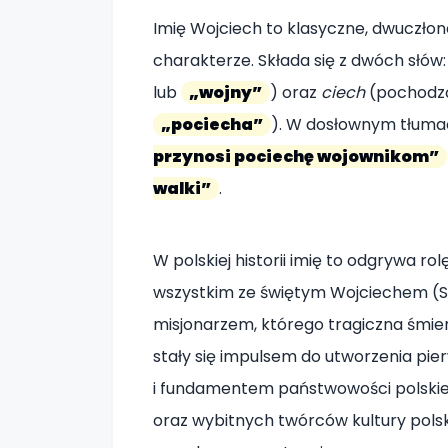
Imię Wojciech to klasyczne, dwuczłon
charakterze. Składa się z dwóch słów
lub
„wojny”
) oraz
ciech
(pochodz
„pociecha”
). W dosłownym tłuma
przynosi pociechę wojownikom”
walki”
.
W polskiej historii imię to odgrywa ro
wszystkim ze świętym Wojciechem (S
misjonarzem, którego tragiczna śmier
stały się impulsem do utworzenia pierw
i fundamentem państwowości polskiej. 
oraz wybitnych twórców kultury polski