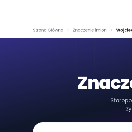
Strona Główna
Znaczenie imion
Wojcie
Znacz
Staropo
ży